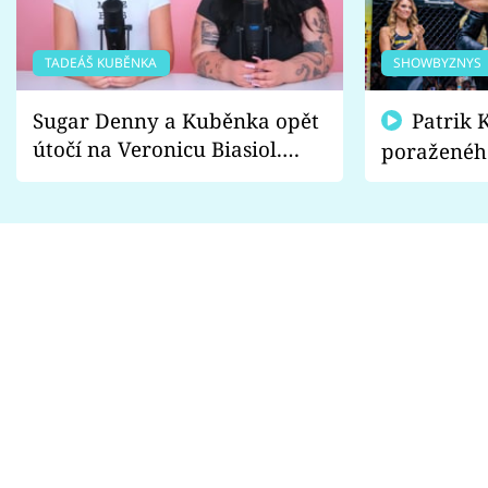
TADEÁŠ KUBĚNKA
SHOWBYZNYS
Sugar Denny a Kuběnka opět
Patrik Kincl se zastal
útočí na Veronicu Biasiol.
poraženéh
Proč je podle nich falešná a
fanoušci n
lže o své nevěře?