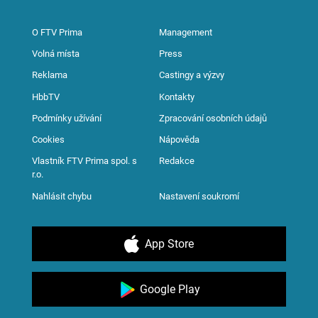
O FTV Prima
Management
Volná místa
Press
Reklama
Castingy a výzvy
HbbTV
Kontakty
Podmínky užívání
Zpracování osobních údajů
Cookies
Nápověda
Vlastník FTV Prima spol. s
Redakce
r.o.
Nahlásit chybu
Nastavení soukromí
App Store
Google Play