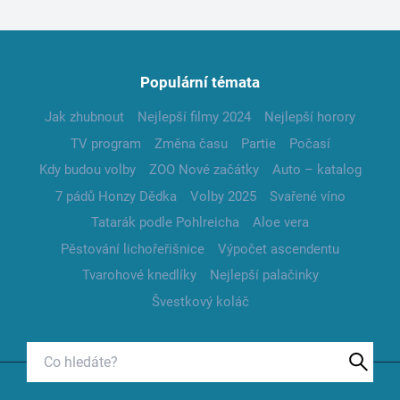
Populární témata
Jak zhubnout
Nejlepší filmy 2024
Nejlepší horory
TV program
Změna času
Partie
Počasí
Kdy budou volby
ZOO Nové začátky
Auto – katalog
7 pádů Honzy Dědka
Volby 2025
Svařené víno
Tatarák podle Pohlreicha
Aloe vera
Pěstování lichořeřišnice
Výpočet ascendentu
Tvarohové knedlíky
Nejlepší palačinky
Švestkový koláč