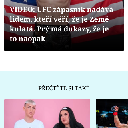
Sex a vztahy
VIDEO: UFC zápasník nadává
Videa
lidem, kteří věří, že je Země
kulatá. Prý má důkazy, že je
Sledujte prima+
to naopak
Přihlášení
Sledujte nás
PŘEČTĚTE SI TAKÉ