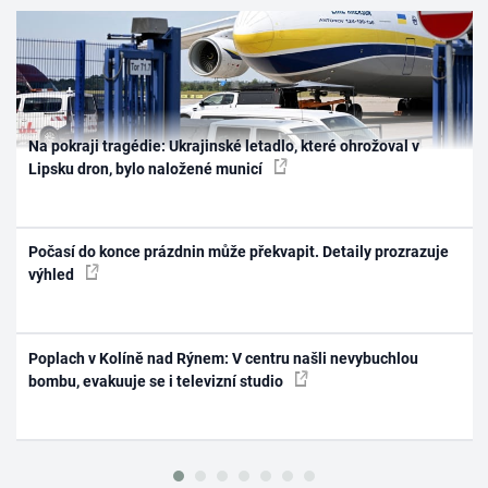
Na pokraji tragédie: Ukrajinské letadlo, které ohrožoval v
Lipsku dron, bylo naložené municí
Počasí do konce prázdnin může překvapit. Detaily prozrazuje
výhled
Poplach v Kolíně nad Rýnem: V centru našli nevybuchlou
bombu, evakuuje se i televizní studio