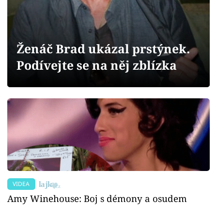
Sex a vztahy
Videa
Ženáč Brad ukázal prstýnek.
Sledujte prima+
Podívejte se na něj zblízka
Přihlášení
Sledujte nás
VIDEA
Amy Winehouse: Boj s démony a osudem