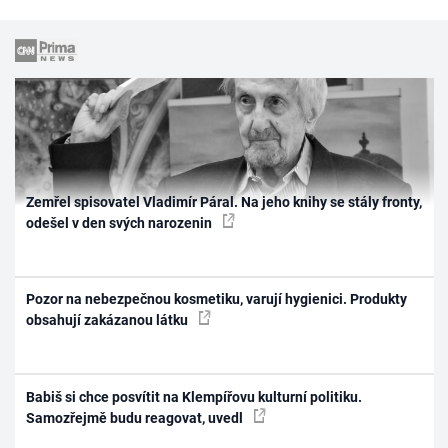
Zemřel spisovatel Vladimír Páral. Na jeho knihy se stály fronty,
odešel v den svých narozenin
Pozor na nebezpečnou kosmetiku, varují hygienici. Produkty
obsahují zakázanou látku
Babiš si chce posvítit na Klempířovu kulturní politiku.
Samozřejmě budu reagovat, uvedl