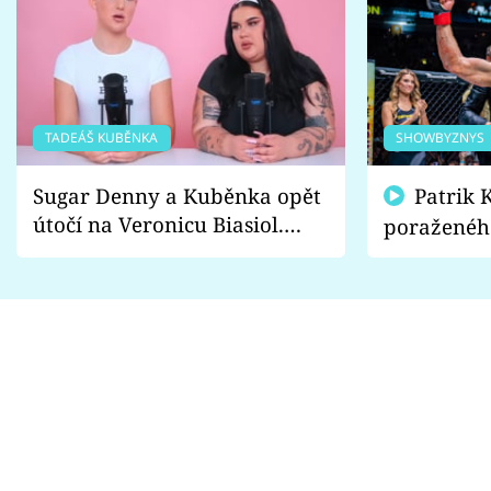
TADEÁŠ KUBĚNKA
SHOWBYZNYS
Sugar Denny a Kuběnka opět
Patrik Kincl se zastal
útočí na Veronicu Biasiol.
poraženéh
Proč je podle nich falešná a
fanoušci n
lže o své nevěře?