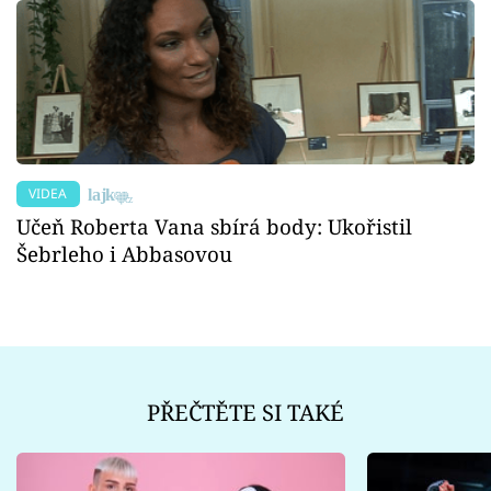
VIDEA
Učeň Roberta Vana sbírá body: Ukořistil
Šebrleho i Abbasovou
PŘEČTĚTE SI TAKÉ