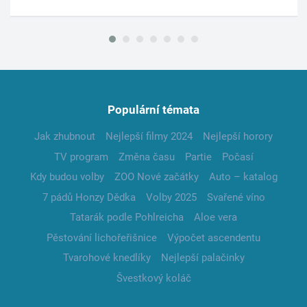
Populární témata
Jak zhubnout
Nejlepší filmy 2024
Nejlepší horory
TV program
Změna času
Partie
Počasí
Kdy budou volby
ZOO Nové začátky
Auto – katalog
7 pádů Honzy Dědka
Volby 2025
Svařené víno
Tatarák podle Pohlreicha
Aloe vera
Pěstování lichořeřišnice
Výpočet ascendentu
Tvarohové knedlíky
Nejlepší palačinky
Švestkový koláč