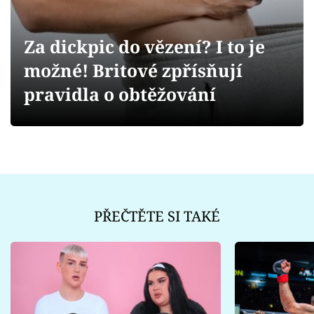
Sex a vztahy
Videa
Za dickpic do vězení? I to je
možné! Britové zpřísňují
Sledujte prima+
pravidla o obtěžování
Přihlášení
Sledujte nás
PŘEČTĚTE SI TAKÉ