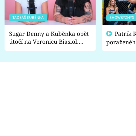
TADEÁŠ KUBĚNKA
SHOWBYZNYS
Sugar Denny a Kuběnka opět
Patrik Kincl se zastal
útočí na Veronicu Biasiol.
poraženéh
Proč je podle nich falešná a
fanoušci n
lže o své nevěře?