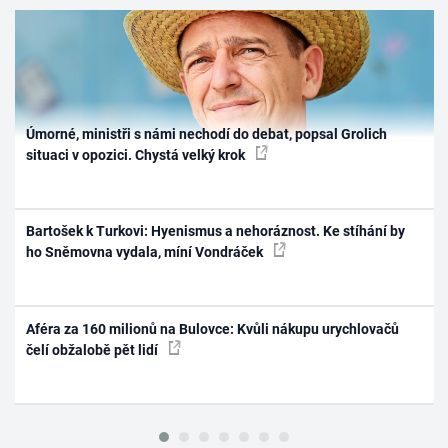
Úmorné, ministři s námi nechodí do debat, popsal Grolich
situaci v opozici. Chystá velký krok
Bartošek k Turkovi: Hyenismus a nehoráznost. Ke stíhání by
ho Sněmovna vydala, míní Vondráček
Aféra za 160 milionů na Bulovce: Kvůli nákupu urychlovačů
čelí obžalobě pět lidí