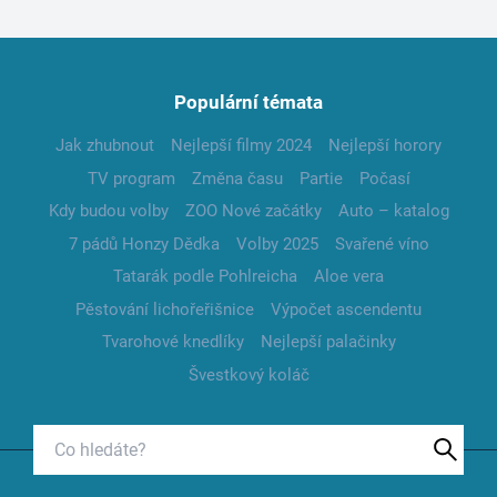
Populární témata
Jak zhubnout
Nejlepší filmy 2024
Nejlepší horory
TV program
Změna času
Partie
Počasí
Kdy budou volby
ZOO Nové začátky
Auto – katalog
7 pádů Honzy Dědka
Volby 2025
Svařené víno
Tatarák podle Pohlreicha
Aloe vera
Pěstování lichořeřišnice
Výpočet ascendentu
Tvarohové knedlíky
Nejlepší palačinky
Švestkový koláč