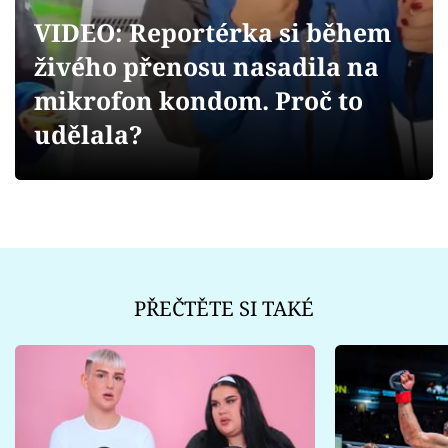
Sex a vztahy
VIDEO: Reportérka si během
Videa
živého přenosu nasadila na
mikrofon kondom. Proč to
Sledujte prima+
udělala?
Přihlášení
Sledujte nás
PŘEČTĚTE SI TAKÉ