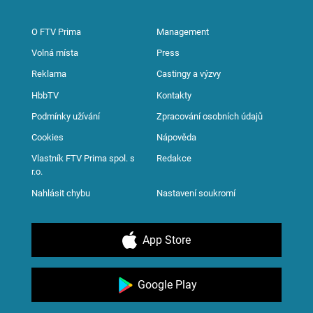
O FTV Prima
Management
Volná místa
Press
Reklama
Castingy a výzvy
HbbTV
Kontakty
Podmínky užívání
Zpracování osobních údajů
Cookies
Nápověda
Vlastník FTV Prima spol. s
Redakce
r.o.
Nahlásit chybu
Nastavení soukromí
App Store
Google Play