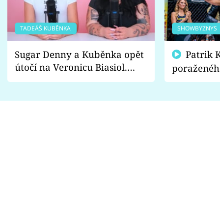
TADEÁŠ KUBĚNKA
SHOWBYZNYS
Sugar Denny a Kuběnka opět
Patrik Kincl se zastal
útočí na Veronicu Biasiol.
poraženéh
Proč je podle nich falešná a
fanoušci n
lže o své nevěře?