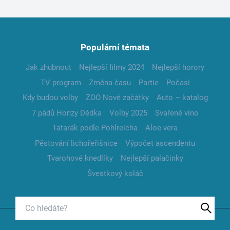
Populární témata
Jak zhubnout
Nejlepší filmy 2024
Nejlepší horory
TV program
Změna času
Partie
Počasí
Kdy budou volby
ZOO Nové začátky
Auto – katalog
7 pádů Honzy Dědka
Volby 2025
Svařené víno
Tatarák podle Pohlreicha
Aloe vera
Pěstování lichořeřišnice
Výpočet ascendentu
Tvarohové knedlíky
Nejlepší palačinky
Švestkový koláč