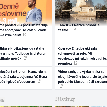
ma představila podzim: startuje
Tank KV-1 Němce dokonale
ma sport, vrací se Polabí, Zrádci
zaskočil
ové kriminálky
thiase Hložka ženy do vztahu
Operace Entebbe ukázala
dy uhnaly: Teď budu iniciátorem
schopnosti Izraele. Při
 slibuje zpěvák
osvobozování rukojmích padl br
premiéra
zloučení s Glenem Hansardem:
Video zachytilo výzkumníka na
outěná rakev, dojemná řeč Bona
okraji lávového jezera. Je to jak
zpěv Irglové s Vedderem
pohled do Slunce, hlásil vzruše