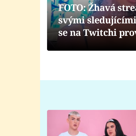
FOTO: Žhavá stre
svými sledujícími
se na Twitchi pro