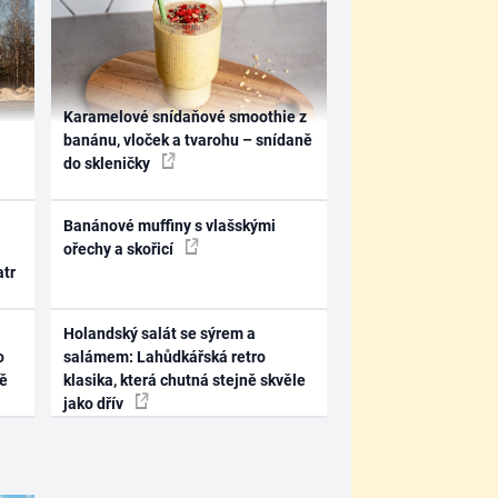
Karamelové snídaňové smoothie z
banánu, vloček a tvarohu – snídaně
do skleničky
Banánové muffiny s vlašskými
ořechy a skořicí
atr
Holandský salát se sýrem a
o
salámem: Lahůdkářská retro
ně
klasika, která chutná stejně skvěle
jako dřív