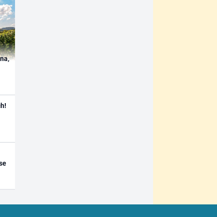
ína,
h!
se