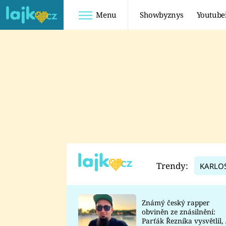
Menu
Showbyznys
Youtube
Youtuberky
Youtubeři
SHOPAHOLICADEL
FATTYPILLOW
ANNA ŠULC
FREESCOOT
SUGAR DENNY
ADAM KAJUMI
LADUŠKA
TADEÁŠ KUBĚNKA
DOMINIKA
DATEL
Trendy:
KARLO
MYSLIVCOVÁ
Známý český rapper
obviněn ze znásilnění:
Parťák Řezníka vysvětlil, 