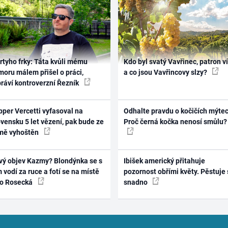
rtyho frky: Táta kvůli mému
Kdo byl svatý Vavřinec, patron v
oru málem přišel o práci,
a co jsou Vavřincovy slzy?
práví kontroverzní Řezník
per Vercetti vyfasoval na
Odhalte pravdu o kočičích mýtec
vensku 5 let vězení, pak bude ze
Proč černá kočka nenosí smůlu?
mě vyhoštěn
vý objev Kazmy? Blondýnka se s
Ibišek americký přitahuje
 vodí za ruce a fotí se na místě
pozornost obřími květy. Pěstuje 
ko Rosecká
snadno