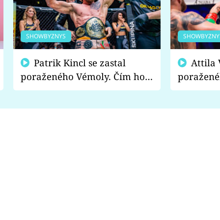
SHOWBYZNYS
SHOWBYZNY
Patrik Kincl se zastal
Attila Végh podpořil
poraženého Vémoly. Čím ho
poražené
fanoušci naštvali?
chce radě
s vítězem