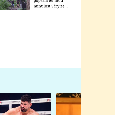
popsala temnou
minulost Sáry ze
seriálu Zákony vlka