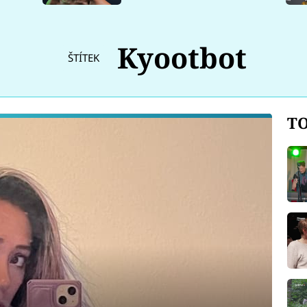
Kyootbot
ŠTÍTEK
TO