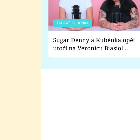
TADEÁŠ KUBĚNKA
Sugar Denny a Kuběnka opět
útočí na Veronicu Biasiol.
Proč je podle nich falešná a
lže o své nevěře?