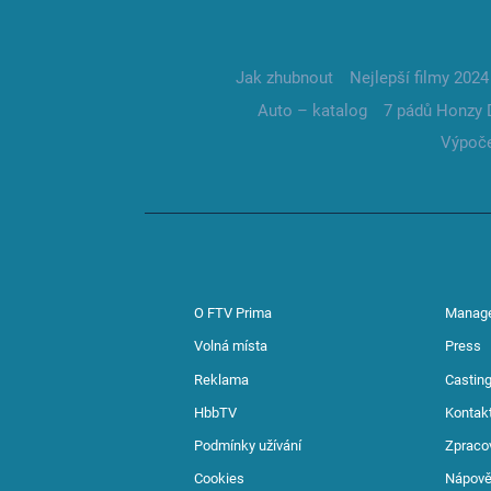
Jak zhubnout
Nejlepší filmy 2024
Auto – katalog
7 pádů Honzy 
Výpoče
O FTV Prima
Manag
Volná místa
Press
Reklama
Casting
HbbTV
Kontak
Podmínky užívání
Zpraco
Cookies
Nápov