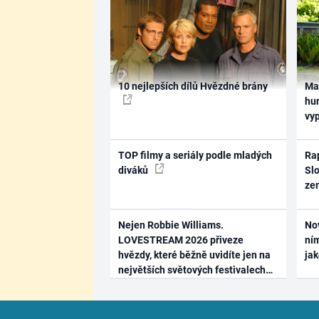
10 nejlepších dílů Hvězdné brány
Ma
hum
vy
TOP filmy a seriály podle mladých
Rap
diváků
Slo
ze
Nejen Robbie Williams.
No
LOVESTREAM 2026 přiveze
ním
hvězdy, které běžně uvidíte jen na
ja
největších světových festivalech