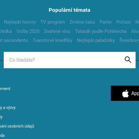
Populární témata
Nejlepší horory
TV program
Změna času
Partie
Počasí
K
Dědka
Volby 2025
Svařené víno
Tatarák podle Pohlreicha
Alo
t ascendentu
Tvarohové knedlíky
Nejlepší palačinky
Švestkov
ement
App
y a výzvy
ty
vání osobních údajů
ěda