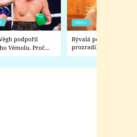
S
VIRÁLY
Bývalá pornoherečka
prozradila, co ji šokova
ho Vémolu. Proč
natáčení Euforie. Vážně
ji zápasit s ním než
bylo drsnější než hanba
 Kinclem?
filmy?