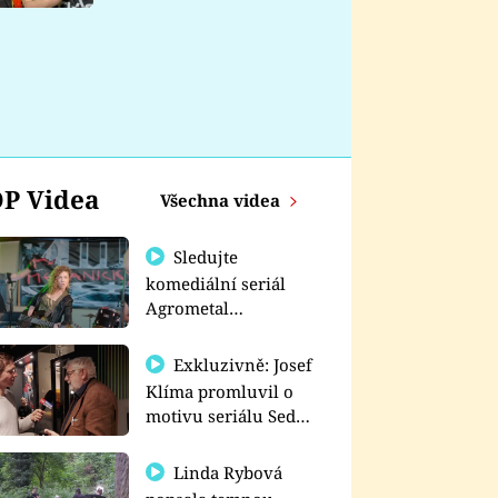
nemá
P Videa
Všechna videa
Sledujte
komediální seriál
Agrometal
exkluzivně na
prima+
Exkluzivně: Josef
Klíma promluvil o
motivu seriálu Sedm
schodů k moci
Linda Rybová