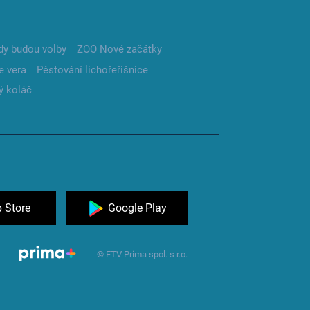
dy budou volby
ZOO Nové začátky
e vera
Pěstování lichořeřišnice
ý koláč
 Store
Google Play
© FTV Prima spol. s r.o.