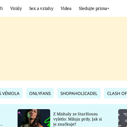
ři
Virály
Sex a vztahy
Videa
Sledujte prima+
Showbyznys
Extrém
VIRÁLY
KURIOZITY
VIDEA
KVÍZY
S VÉMOLA
ONLYFANS
SHOPAHOLICADEL
CLASH OF
Z Mishaly ze StarHousu
vylétlo: Miluju prdy. Jak si
co
je značkuje?