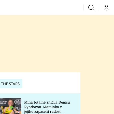
Vyhledávání
Můj 
Prima+
CNN Prima News
Prima Fresh
Prima Living
Prima Zoom
 THE STARS
Prima Lajk
Mína totálně zničila Denisu
Ryndovou. Maminka z
Sledujte nás
jejího zápasení radost