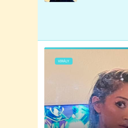
se v Plzni stalo
VIRÁLY