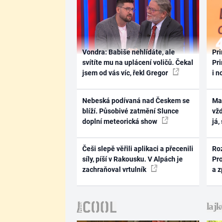
Vondra: Babiše nehlídáte, ale
Pri
svítíte mu na uplácení voličů. Čekal
Pri
jsem od vás víc, řekl Gregor
i n
Nebeská podívaná nad Českem se
Ma
blíží. Působivé zatmění Slunce
vž
doplní meteorická show
já,
Češi slepě věřili aplikaci a přecenili
Ro
síly, píší v Rakousku. V Alpách je
Pr
zachraňoval vrtulník
a 