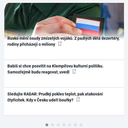
Rusko mění osudy zmizelých vojáků. Z padlých dělá dezertéry,
rodiny přicházejí o miliony
Babiš si chce posvítit na Klempířovu kulturní politiku.
Samozřejmě budu reagovat, uvedl
Sledujte RADAR: Prudký pokles teplot, pak atakování
čtyřicítek. Kdy v Česku udeří bouřky?