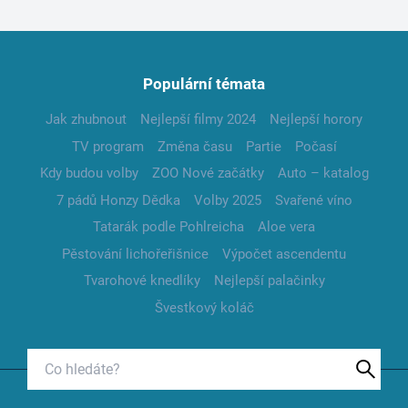
Populární témata
Jak zhubnout
Nejlepší filmy 2024
Nejlepší horory
TV program
Změna času
Partie
Počasí
Kdy budou volby
ZOO Nové začátky
Auto – katalog
7 pádů Honzy Dědka
Volby 2025
Svařené víno
Tatarák podle Pohlreicha
Aloe vera
Pěstování lichořeřišnice
Výpočet ascendentu
Tvarohové knedlíky
Nejlepší palačinky
Švestkový koláč