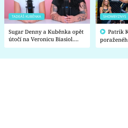
TADEÁŠ KUBĚNKA
SHOWBYZNYS
Sugar Denny a Kuběnka opět
Patrik Kincl se zastal
útočí na Veronicu Biasiol.
poraženéh
Proč je podle nich falešná a
fanoušci n
lže o své nevěře?