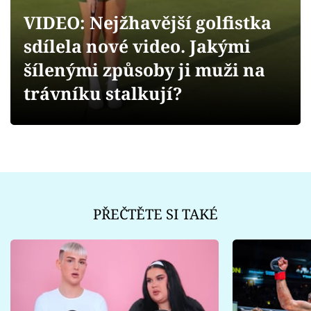
Sex a vztahy
VIDEO: Nejžhavější golfistka
Videa
sdílela nové video. Jakými
šílenými způsoby ji muži na
Sledujte prima+
trávníku stalkují?
Přihlášení
Sledujte nás
PŘEČTĚTE SI TAKÉ