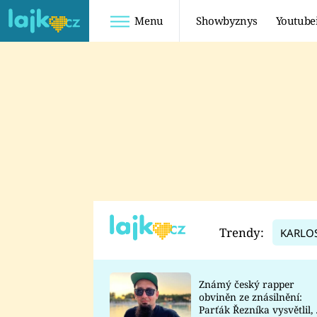
Menu
Showbyznys
Youtube
Youtuberky
Youtubeři
SHOPAHOLICADEL
FATTYPILLOW
ANNA ŠULC
FREESCOOT
SUGAR DENNY
ADAM KAJUMI
LADUŠKA
TADEÁŠ KUBĚNKA
DOMINIKA
DATEL
Trendy:
KARLO
MYSLIVCOVÁ
Známý český rapper
obviněn ze znásilnění:
Parťák Řezníka vysvětlil, 