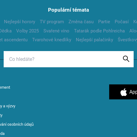
Populární témata
Nejlepší horory
TV program
Změna času
Partie
Počasí
K
Dědka
Volby 2025
Svařené víno
Tatarák podle Pohlreicha
Alo
t ascendentu
Tvarohové knedlíky
Nejlepší palačinky
Švestkov
ement
App
y a výzvy
ty
vání osobních údajů
ěda