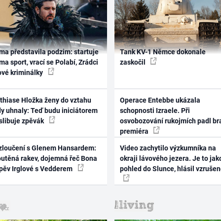
ma představila podzim: startuje
Tank KV-1 Němce dokonale
ma sport, vrací se Polabí, Zrádci
zaskočil
ové kriminálky
thiase Hložka ženy do vztahu
Operace Entebbe ukázala
dy uhnaly: Teď budu iniciátorem
schopnosti Izraele. Při
 slibuje zpěvák
osvobozování rukojmích padl br
premiéra
zloučení s Glenem Hansardem:
Video zachytilo výzkumníka na
outěná rakev, dojemná řeč Bona
okraji lávového jezera. Je to jak
zpěv Irglové s Vedderem
pohled do Slunce, hlásil vzruše