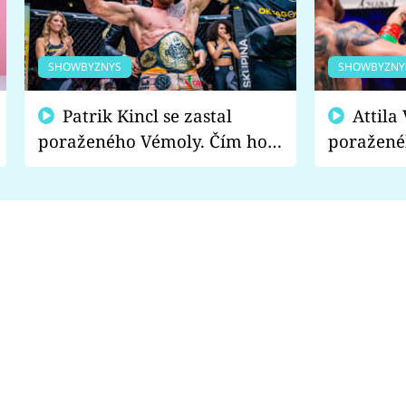
SHOWBYZNYS
SHOWBYZNY
Patrik Kincl se zastal
Attila Végh podpořil
poraženého Vémoly. Čím ho
poražené
fanoušci naštvali?
chce radě
s vítězem