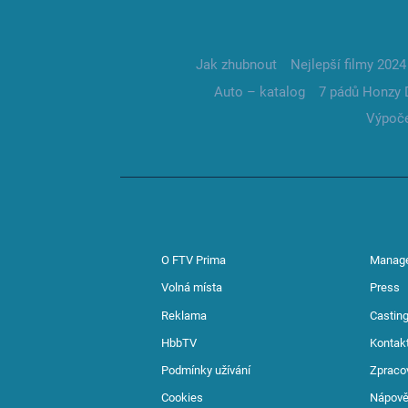
Jak zhubnout
Nejlepší filmy 2024
Auto – katalog
7 pádů Honzy 
Výpoče
O FTV Prima
Manag
Volná místa
Press
Reklama
Casting
HbbTV
Kontak
Podmínky užívání
Zpraco
Cookies
Nápov