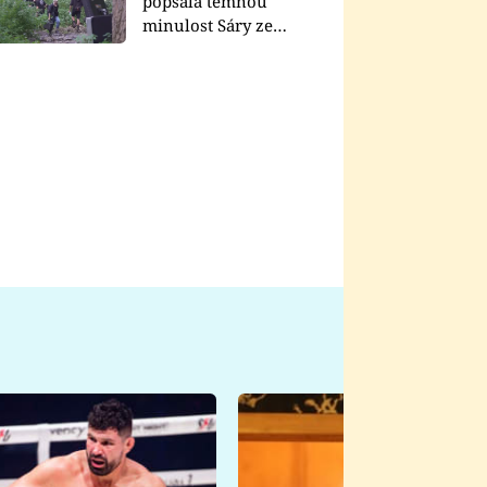
popsala temnou
minulost Sáry ze
seriálu Zákony vlka