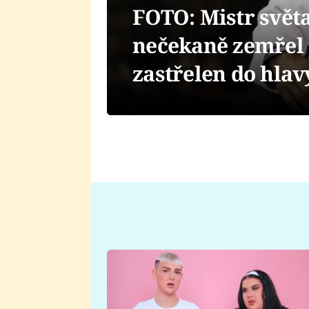
FOTO: Mistr svět
nečekaně zemřel po
zastřelen do hlav