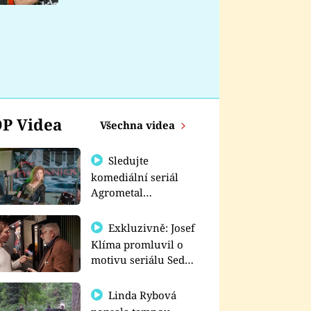
nemá
P Videa
Všechna videa
Sledujte
komediální seriál
Agrometal
exkluzivně na
prima+
Exkluzivně: Josef
Klíma promluvil o
motivu seriálu Sedm
schodů k moci
Linda Rybová