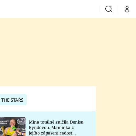
Vyhledávání
Můj 
Prima+
CNN Prima News
Prima Fresh
Prima Living
Prima Zoom
 THE STARS
Prima Lajk
Mína totálně zničila Denisu
Ryndovou. Maminka z
Sledujte nás
jejího zápasení radost