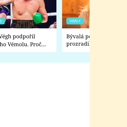
S
VIRÁLY
Bývalá pornoherečka
prozradila, co ji šokova
ho Vémolu. Proč
natáčení Euforie. Vážně
ji zápasit s ním než
bylo drsnější než hanba
 Kinclem?
filmy?