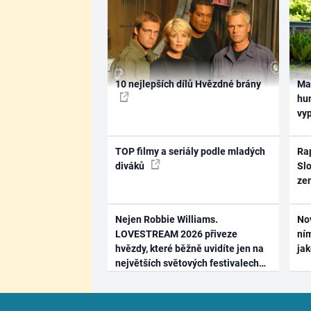
10 nejlepších dílů Hvězdné brány
Ma
hum
vy
TOP filmy a seriály podle mladých
Rap
diváků
Slo
ze
Nejen Robbie Williams.
No
LOVESTREAM 2026 přiveze
ním
hvězdy, které běžně uvidíte jen na
ja
největších světových festivalech