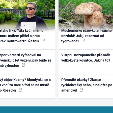
rtyho frky: Táta kvůli mému
Muchomůrku růžovku ani sucho
oru málem přišel o práci,
nezdolá! Jak ji rozeznat od
práví kontroverzní Řezník
tygrované?
per Vercetti vyfasoval na
V srpnu nezapomeňte přesadit
vensku 5 let vězení, pak bude ze
velkokvěté kosatce. Jak na to?
mě vyhoštěn
vý objev Kazmy? Blondýnka se s
Přerostlé okurky? Zkuste
 vodí za ruce a fotí se na místě
rychlokvašky nebo je naložte po
ko Rosecká
americku!