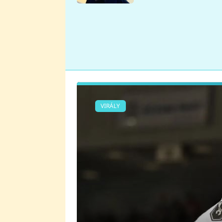
se v Plzni stalo
VIRÁLY