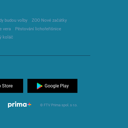
dy budou volby
ZOO Nové začátky
e vera
Pěstování lichořeřišnice
ý koláč
 Store
Google Play
© FTV Prima spol. s r.o.