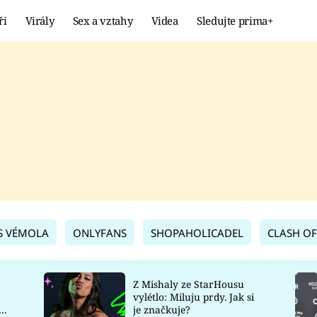
ři
Virály
Sex a vztahy
Videa
Sledujte prima+
Showbyznys
Extrém
VIRÁLY
KURIOZITY
VIDEA
KVÍZY
S VÉMOLA
ONLYFANS
SHOPAHOLICADEL
CLASH OF
Z Mishaly ze StarHousu
vylétlo: Miluju prdy. Jak si
co
je značkuje?