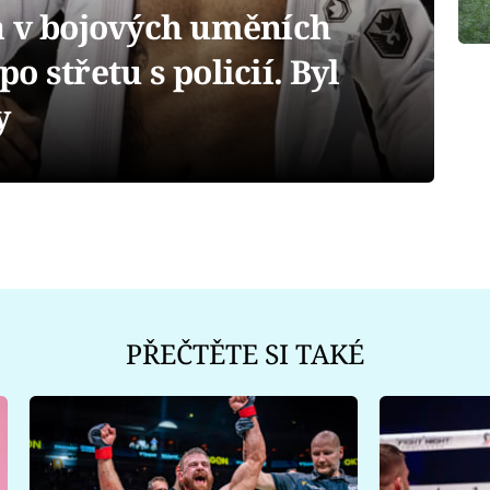
a v bojových uměních
 střetu s policií. Byl
y
PŘEČTĚTE SI TAKÉ