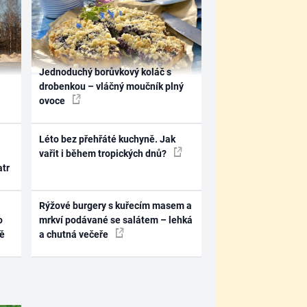
Jednoduchý borůvkový koláč s
drobenkou – vláčný moučník plný
ovoce
Léto bez přehřáté kuchyně. Jak
vařit i během tropických dnů?
atr
Rýžové burgery s kuřecím masem a
o
mrkví podávané se salátem – lehká
ně
a chutná večeře