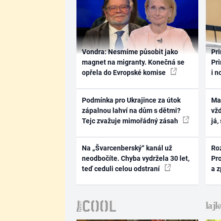
Vondra: Nesmíme působit jako
Pri
magnet na migranty. Konečná se
Pri
opřela do Evropské komise
i n
Podmínka pro Ukrajince za útok
Ma
zápalnou lahví na dům s dětmi?
vž
Tejc zvažuje mimořádný zásah
já,
Na „Švarcenberský“ kanál už
Ro
neodbočíte. Chyba vydržela 30 let,
Pr
teď ceduli celou odstraní
a 