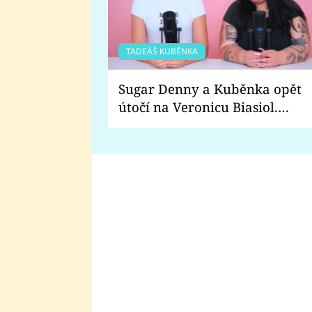
TADEÁŠ KUBĚNKA
Sugar Denny a Kuběnka opět
útočí na Veronicu Biasiol.
Proč je podle nich falešná a
lže o své nevěře?