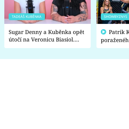
TADEÁŠ KUBĚNKA
SHOWBYZNYS
Sugar Denny a Kuběnka opět
Patrik Kincl se zastal
útočí na Veronicu Biasiol.
poraženéh
Proč je podle nich falešná a
fanoušci n
lže o své nevěře?