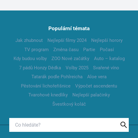
Populární témata
Jak zhubnout
Nejlepší filmy 2024
Nejlepší horory
TV program
Změna času
Partie
Počasí
Kdy budou volby
ZOO Nové začátky
Auto – katalog
7 pádů Honzy Dědka
Volby 2025
Svařené víno
Tatarák podle Pohlreicha
Aloe vera
Pěstování lichořeřišnice
Výpočet ascendentu
Tvarohové knedlíky
Nejlepší palačinky
Švestkový koláč