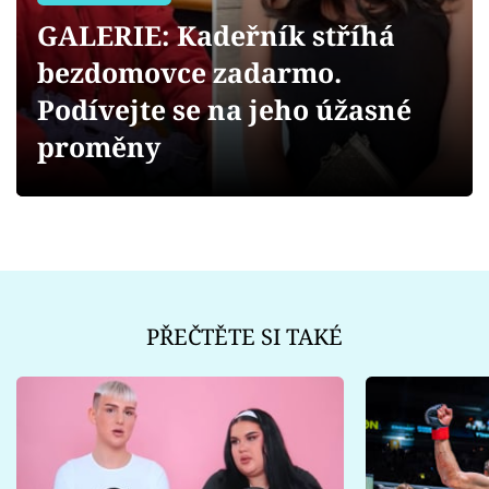
Sex a vztahy
GALERIE: Kadeřník stříhá
Videa
bezdomovce zadarmo.
Podívejte se na jeho úžasné
Sledujte prima+
proměny
Přihlášení
Sledujte nás
PŘEČTĚTE SI TAKÉ