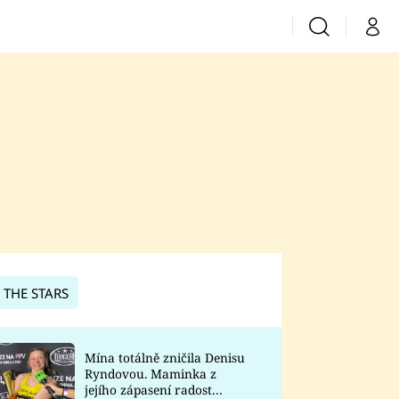
Vyhledávání
Můj 
Prima+
CNN Prima News
Prima Fresh
Prima Living
Prima Zoom
 THE STARS
Prima Lajk
Mína totálně zničila Denisu
Ryndovou. Maminka z
Sledujte nás
jejího zápasení radost