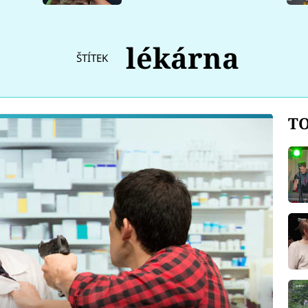
lékárna
ŠTÍTEK
TO