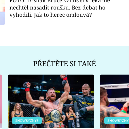
FOTO: Drsňák Bruce Willis si v lékárně
nechtěl nasadit roušku. Bez debat ho
vyhodili. Jak to herec omlouvá?
PŘEČTĚTE SI TAKÉ
SHOWBYZNYS
SHOWBYZNY