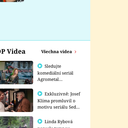
nemá
P Videa
Všechna videa
Sledujte
komediální seriál
Agrometal
exkluzivně na
prima+
Exkluzivně: Josef
Klíma promluvil o
motivu seriálu Sedm
schodů k moci
Linda Rybová