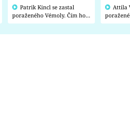
Patrik Kincl se zastal
Attila Végh podpořil
poraženého Vémoly. Čím ho
poražené
fanoušci naštvali?
chce radě
s vítězem