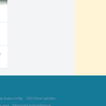
dy budou volby
ZOO Nové začátky
e vera
Pěstování lichořeřišnice