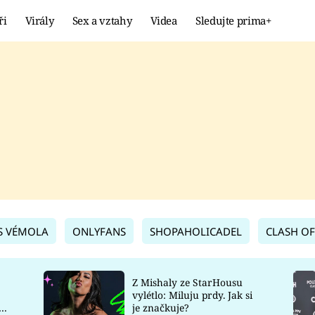
ři
Virály
Sex a vztahy
Videa
Sledujte prima+
Showbyznys
Extrém
VIRÁLY
KURIOZITY
VIDEA
KVÍZY
S VÉMOLA
ONLYFANS
SHOPAHOLICADEL
CLASH OF
Z Mishaly ze StarHousu
vylétlo: Miluju prdy. Jak si
co
je značkuje?