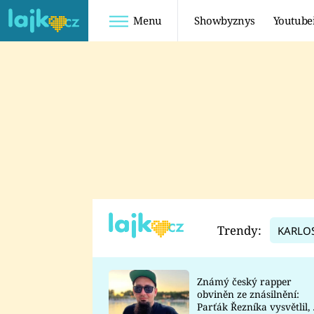
Menu
Showbyznys
Youtube
Youtuberky
Youtubeři
SHOPAHOLICADEL
FATTYPILLOW
ANNA ŠULC
FREESCOOT
SUGAR DENNY
ADAM KAJUMI
LADUŠKA
TADEÁŠ KUBĚNKA
DOMINIKA
DATEL
Trendy:
KARLO
MYSLIVCOVÁ
Známý český rapper
obviněn ze znásilnění:
Parťák Řezníka vysvětlil, 