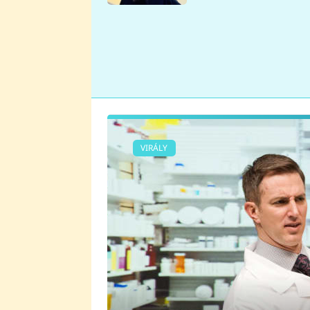
se v Plzni stalo
VIRÁLY