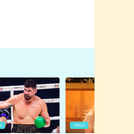
S
VIRÁLY