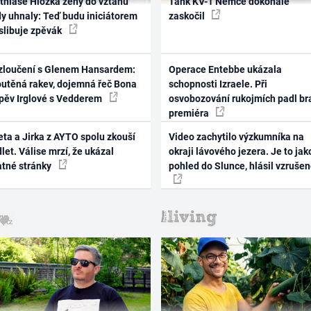
thiase Hložka ženy do vztahu
Tank KV-1 Němce dokonale
dy uhnaly: Teď budu iniciátorem
zaskočil
 slibuje zpěvák
zloučení s Glenem Hansardem:
Operace Entebbe ukázala
outěná rakev, dojemná řeč Bona
schopnosti Izraele. Při
zpěv Irglové s Vedderem
osvobozování rukojmích padl br
premiéra
ta a Jirka z AYTO spolu zkouší
Video zachytilo výzkumníka na
let. Válise mrzí, že ukázal
okraji lávového jezera. Je to jak
atné stránky
pohled do Slunce, hlásil vzruše