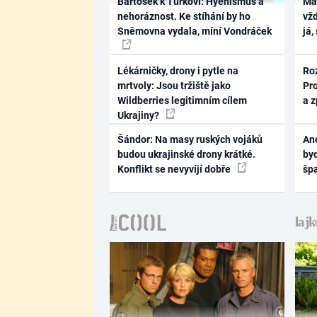
Bartošek k Turkovi: Hyenismus a
Ma
nehoráznost. Ke stíhání by ho
vž
Sněmovna vydala, míní Vondráček
já,
Lékárničky, drony i pytle na
Ro
mrtvoly: Jsou tržiště jako
Pr
Wildberries legitimním cílem
a 
Ukrajiny?
Šándor: Na masy ruských vojáků
Ane
budou ukrajinské drony krátké.
byd
Konflikt se nevyvíjí dobře
šp