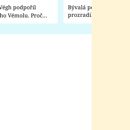
Bývalá pornoherečka
prozradila, co ji šokova
ho Vémolu. Proč
natáčení Euforie. Vážně
ji zápasit s ním než
bylo drsnější než hanba
 Kinclem?
filmy?