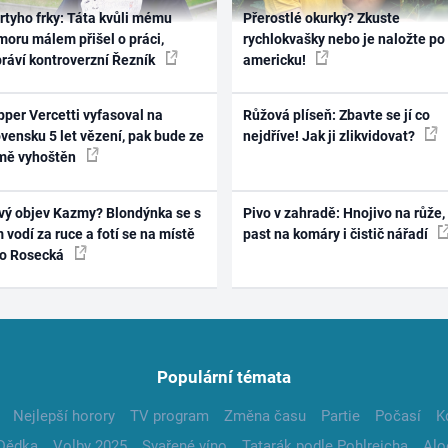
rtyho frky: Táta kvůli mému
Přerostlé okurky? Zkuste
oru málem přišel o práci,
rychlokvašky nebo je naložte po
práví kontroverzní Řezník
americku!
per Vercetti vyfasoval na
Růžová plíseň: Zbavte se jí co
vensku 5 let vězení, pak bude ze
nejdříve! Jak ji zlikvidovat?
mě vyhoštěn
vý objev Kazmy? Blondýnka se s
Pivo v zahradě: Hnojivo na růže,
 vodí za ruce a fotí se na místě
past na komáry i čistič nářadí
ko Rosecká
Populární témata
Nejlepší horory
TV program
Změna času
Partie
Počasí
K
Dědka
Volby 2025
Svařené víno
Tatarák podle Pohlreicha
Alo