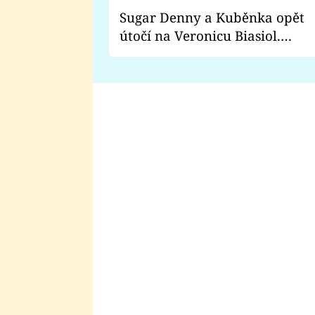
Sugar Denny a Kuběnka opět
útočí na Veronicu Biasiol.
Proč je podle nich falešná a
lže o své nevěře?