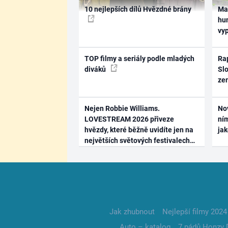
10 nejlepších dílů Hvězdné brány
Ma
hum
vy
TOP filmy a seriály podle mladých
Rap
diváků
Slo
ze
Nejen Robbie Williams.
No
LOVESTREAM 2026 přiveze
ním
hvězdy, které běžně uvidíte jen na
ja
největších světových festivalech
Jak zhubnout
Nejlepší filmy 2024
Auto – katalog
7 pádů Honzy 