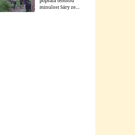
popsala temnou
minulost Sáry ze
seriálu Zákony vlka