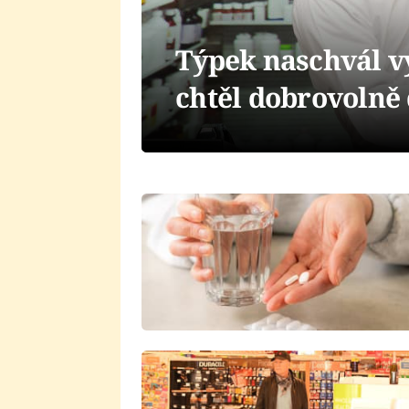
Týpek naschvál v
chtěl dobrovolně