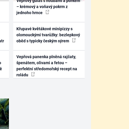
Vepřový guláš s houbami a pórkem
– krémový a voňavý pokrm z
jednoho hrnce
Křupavé květákové minipizzy s
olomouckými tvarůžky: bezlepkový
atr
oběd s typicky českým sýrem
Vepřová panenka plněná rajčaty,
o
špenátem, olivami a fetou –
ně
perfektní středomořský recept na
roládu