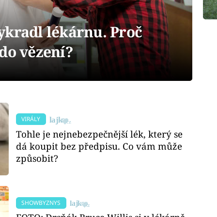
ykradl lékárnu. Proč
 do vězení?
VIRÁLY
Tohle je nejnebezpečnější lék, který se
dá koupit bez předpisu. Co vám může
způsobit?
SHOWBYZNYS