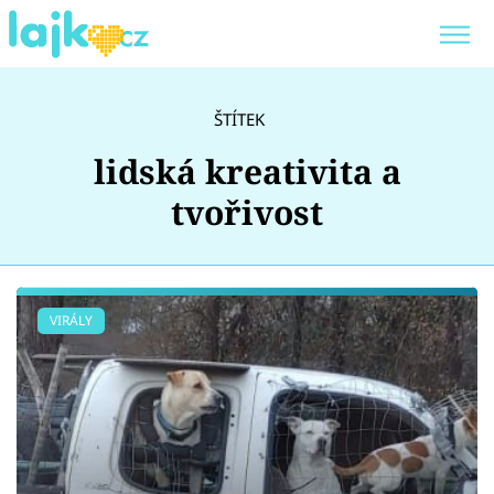
Trendy:
KARLOS VÉMOLA
ONLYFANS
ŠTÍTEK
SHOPAHOLICADEL
CLASH OF THE STARS
lidská kreativita a
tvořivost
Témata
VIRÁLY
Showbyznys
Youtubeři
Virály