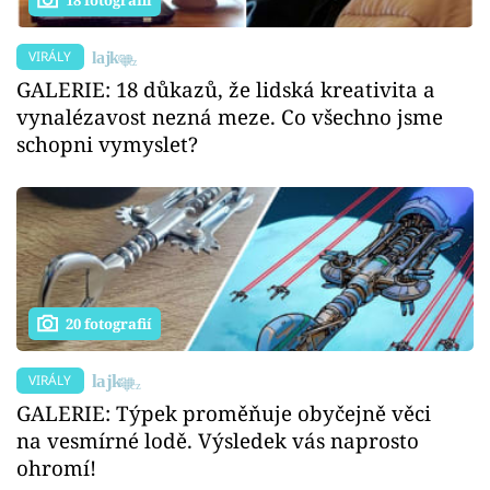
18 fotografií
VIRÁLY
GALERIE: 18 důkazů, že lidská kreativita a
vynalézavost nezná meze. Co všechno jsme
schopni vymyslet?
20 fotografií
VIRÁLY
GALERIE: Týpek proměňuje obyčejně věci
na vesmírné lodě. Výsledek vás naprosto
ohromí!