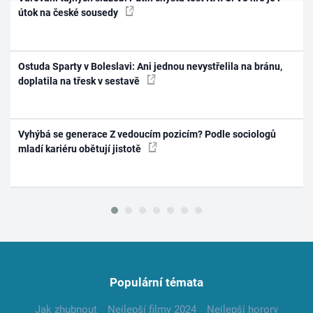
útok na české sousedy
Ostuda Sparty v Boleslavi: Ani jednou nevystřelila na bránu,
doplatila na třesk v sestavě
Vyhýbá se generace Z vedoucím pozicím? Podle sociologů
mladí kariéru obětují jistotě
Populární témata
Jak zhubnout
Nejlepší filmy 2024
Nejlepší horory