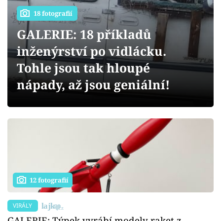
Sex a vztahy
18 fotografií
Videa
GALERIE: 18 příkladů
inženýrství po vidlácku.
Sledujte prima+
Tohle jsou tak hloupé
Přihlášení
nápady, až jsou geniální!
Sledujte nás
12 fotografií
VIRÁLY
GALERIE: Týpek vyrábí modely raket z