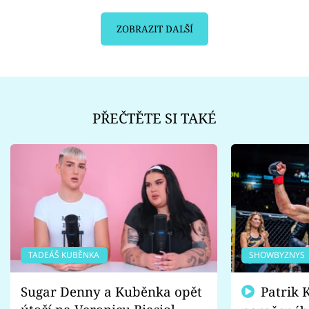
ZOBRAZIT DALŠÍ
PŘEČTĚTE SI TAKÉ
TADEÁŠ KUBĚNKA
SHOWBYZNYS
Sugar Denny a Kuběnka opět
Patrik Kincl se zastal