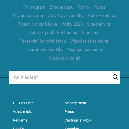
TV program
Změna času
Partie
Počasí
Kdy budou volby
ZOO Nové začátky
Auto – katalog
7 pádů Honzy Dědka
Volby 2025
Svařené víno
Tatarák podle Pohlreicha
Aloe vera
Pěstování lichořeřišnice
Výpočet ascendentu
Tvarohové knedlíky
Nejlepší palačinky
Švestkový koláč
O FTV Prima
Management
Volná místa
Press
Reklama
Castingy a výzvy
HbbTV
Kontakty