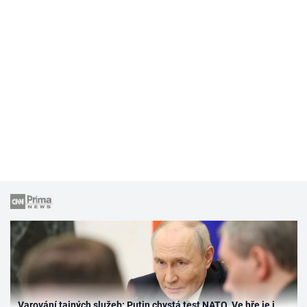
Varování tajných služeb: Putin chystá test NATO. Ve hře je i