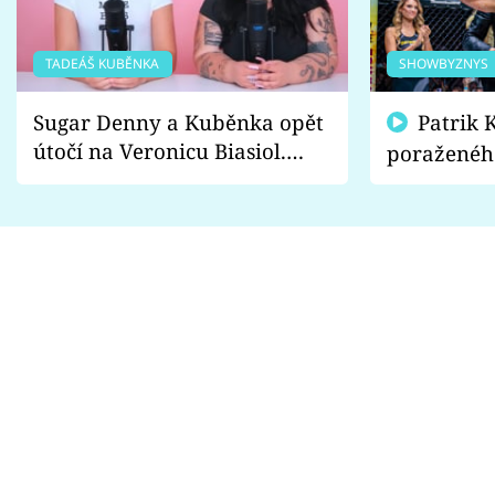
TADEÁŠ KUBĚNKA
SHOWBYZNYS
Sugar Denny a Kuběnka opět
Patrik Kincl se zastal
útočí na Veronicu Biasiol.
poraženéh
Proč je podle nich falešná a
fanoušci n
lže o své nevěře?