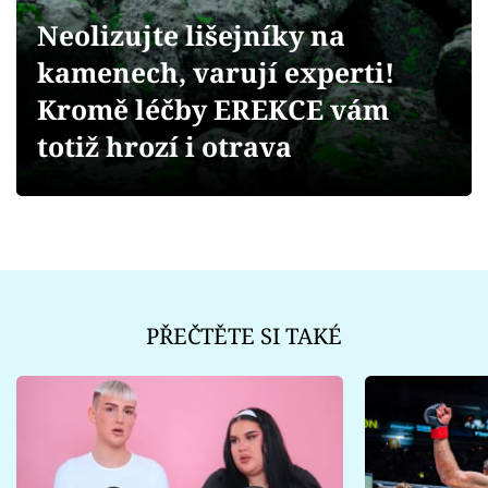
Sex a vztahy
Neolizujte lišejníky na
Videa
kamenech, varují experti!
Kromě léčby EREKCE vám
Sledujte prima+
totiž hrozí i otrava
Přihlášení
Sledujte nás
PŘEČTĚTE SI TAKÉ