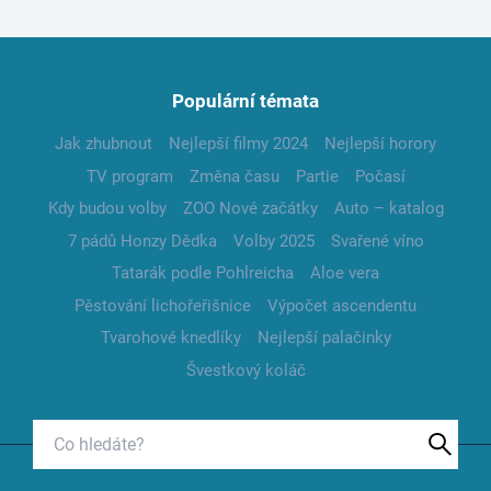
Populární témata
Jak zhubnout
Nejlepší filmy 2024
Nejlepší horory
TV program
Změna času
Partie
Počasí
Kdy budou volby
ZOO Nové začátky
Auto – katalog
7 pádů Honzy Dědka
Volby 2025
Svařené víno
Tatarák podle Pohlreicha
Aloe vera
Pěstování lichořeřišnice
Výpočet ascendentu
Tvarohové knedlíky
Nejlepší palačinky
Švestkový koláč