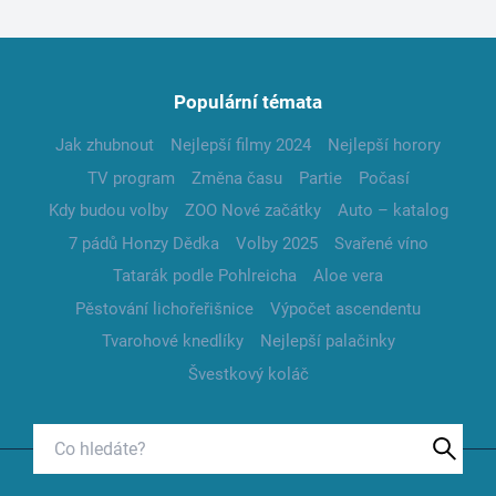
Populární témata
Jak zhubnout
Nejlepší filmy 2024
Nejlepší horory
TV program
Změna času
Partie
Počasí
Kdy budou volby
ZOO Nové začátky
Auto – katalog
7 pádů Honzy Dědka
Volby 2025
Svařené víno
Tatarák podle Pohlreicha
Aloe vera
Pěstování lichořeřišnice
Výpočet ascendentu
Tvarohové knedlíky
Nejlepší palačinky
Švestkový koláč