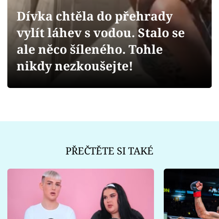
Sex a vztahy
Dívka chtěla do přehrady
Videa
vylít láhev s vodou. Stalo se
ale něco šíleného. Tohle
Sledujte prima+
nikdy nezkoušejte!
Přihlášení
Sledujte nás
PŘEČTĚTE SI TAKÉ