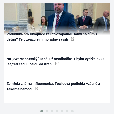
Podmínka pro Ukrajince za útok zápalnou lahví na dům s
dětmi? Tejc zvažuje mimořádný zásah
Na „Švarcenberský“ kanál už neodbočíte. Chyba vydržela 30
let, teď ceduli celou odstraní
Zemřela známá influencerka. Towleová podlehla vzácné a
zákeřné nemoci