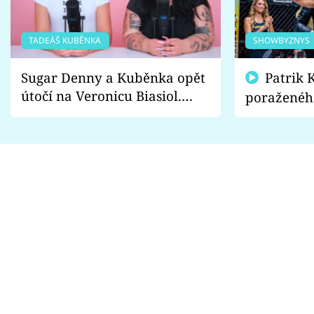
TADEÁŠ KUBĚNKA
SHOWBYZNYS
Sugar Denny a Kuběnka opět
Patrik Kincl se zastal
útočí na Veronicu Biasiol.
poraženéh
Proč je podle nich falešná a
fanoušci n
lže o své nevěře?