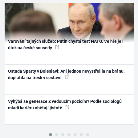
Varování tajných služeb: Putin chystá test NATO. Ve hře je i
útok na české sousedy
Ostuda Sparty v Boleslavi: Ani jednou nevystřelila na bránu,
doplatila na třesk v sestavě
Vyhýbá se generace Z vedoucím pozicím? Podle sociologů
mladí kariéru obětují jistotě