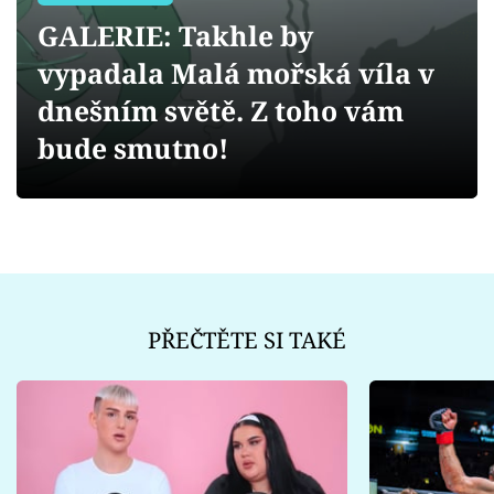
Sex a vztahy
GALERIE: Takhle by
Videa
vypadala Malá mořská víla v
dnešním světě. Z toho vám
Sledujte prima+
bude smutno!
Přihlášení
Sledujte nás
PŘEČTĚTE SI TAKÉ