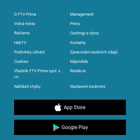
O FTV Prima
Management
Volná místa
Press
Reklama
Castingy a výzvy
HbbTV
Kontakty
Podmínky užívání
Zpracování osobních údajů
Cookies
Nápověda
Vlastník FTV Prima spol. s
Redakce
r.o.
Nahlásit chybu
Nastavení soukromí
App Store
Google Play