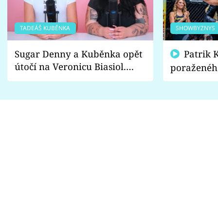
TADEÁŠ KUBĚNKA
SHOWBYZNYS
Sugar Denny a Kuběnka opět
Patrik Kincl se zastal
útočí na Veronicu Biasiol.
poraženéh
Proč je podle nich falešná a
fanoušci n
lže o své nevěře?