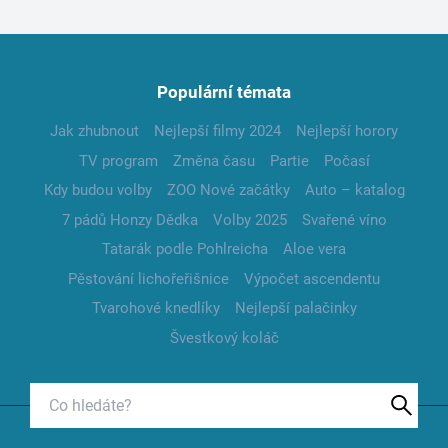
Populární témata
Jak zhubnout
Nejlepší filmy 2024
Nejlepší horory
TV program
Změna času
Partie
Počasí
Kdy budou volby
ZOO Nové začátky
Auto – katalog
7 pádů Honzy Dědka
Volby 2025
Svařené víno
Tatarák podle Pohlreicha
Aloe vera
Pěstování lichořeřišnice
Výpočet ascendentu
Tvarohové knedlíky
Nejlepší palačinky
Švestkový koláč