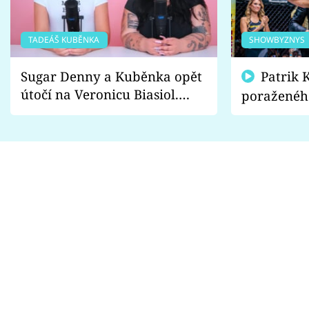
TADEÁŠ KUBĚNKA
SHOWBYZNYS
Sugar Denny a Kuběnka opět
Patrik Kincl se zastal
útočí na Veronicu Biasiol.
poraženéh
Proč je podle nich falešná a
fanoušci n
lže o své nevěře?