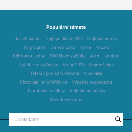
Populární témata
Jak zhubnout
Nejlepší filmy 2024
Nejlepší horory
TV program
Změna času
Partie
Počasí
Kdy budou volby
ZOO Nové začátky
Auto – katalog
7 pádů Honzy Dědka
Volby 2025
Svařené víno
Tatarák podle Pohlreicha
Aloe vera
Pěstování lichořeřišnice
Výpočet ascendentu
Tvarohové knedlíky
Nejlepší palačinky
Švestkový koláč