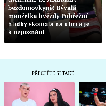
Sex a vztahy
bezdomovkyně! Bývalá
Videa
manželka hvězdy Pobřežní
hlídky skončila na ulici a je
Sledujte prima+
k nepoznání
Přihlášení
Sledujte nás
PŘEČTĚTE SI TAKÉ