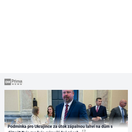
Podmínka pro Ukrajince za útok zápalnou lahví na dům s