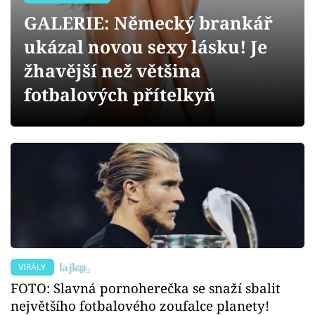
Sex a vztahy
GALERIE: Německý brankář
Videa
ukázal novou sexy lásku! Je
žhavější než většina
Sledujte prima+
fotbalových přítelkyň
Přihlášení
Sledujte nás
VIRÁLY
FOTO: Slavná pornoherečka se snaží sbalit
největšího fotbalového zoufalce planety!