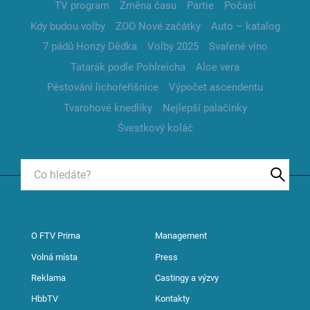
TV program
Změna času
Partie
Počasí
Kdy budou volby
ZOO Nové začátky
Auto – katalog
7 pádů Honzy Dědka
Volby 2025
Svařené víno
Tatarák podle Pohlreicha
Aloe vera
Pěstování lichořeřišnice
Výpočet ascendentu
Tvarohové knedlíky
Nejlepší palačinky
Švestkový koláč
O FTV Prima
Management
Volná místa
Press
Reklama
Castingy a výzvy
HbbTV
Kontakty