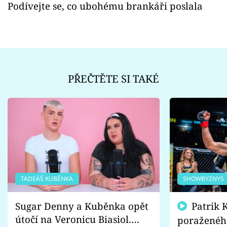
Podívejte se, co ubohému brankáři poslala
PŘEČTĚTE SI TAKÉ
TADEÁŠ KUBĚNKA
SHOWBYZNYS
Sugar Denny a Kuběnka opět
Patrik Kincl se zastal
útočí na Veronicu Biasiol.
poraženéh