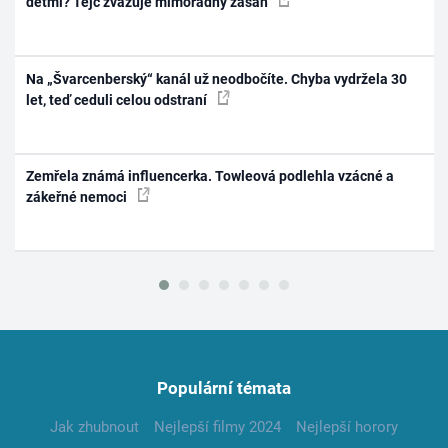
dětmi? Tejc zvažuje mimořádný zásah
Na „Švarcenberský“ kanál už neodbočíte. Chyba vydržela 30
let, teď ceduli celou odstraní
Zemřela známá influencerka. Towleová podlehla vzácné a
zákeřné nemoci
Populární témata
Jak zhubnout
Nejlepší filmy 2024
Nejlepší horory