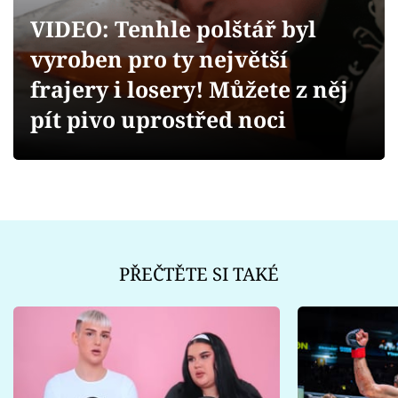
Sex a vztahy
VIDEO: Tenhle polštář byl
Videa
vyroben pro ty největší
frajery i losery! Můžete z něj
Sledujte prima+
pít pivo uprostřed noci
Přihlášení
Sledujte nás
PŘEČTĚTE SI TAKÉ