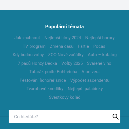
Populární témata
Jak zhubnout
Nejlepší filmy 2024
Nejlepší horory
TV program
Změna času
Partie
Počasí
Kdy budou volby
ZOO Nové začátky
Auto – katalog
7 pádů Honzy Dědka
Volby 2025
Svařené víno
Tatarák podle Pohlreicha
Aloe vera
Pěstování lichořeřišnice
Výpočet ascendentu
Tvarohové knedlíky
Nejlepší palačinky
Švestkový koláč