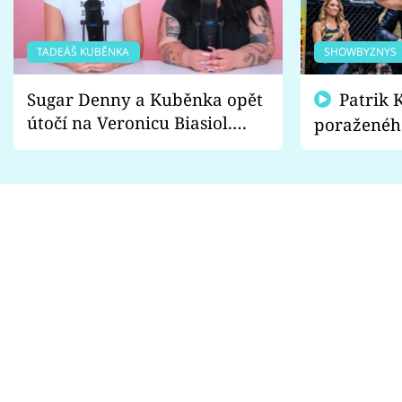
TADEÁŠ KUBĚNKA
SHOWBYZNYS
Sugar Denny a Kuběnka opět
Patrik Kincl se zastal
útočí na Veronicu Biasiol.
poraženéh
Proč je podle nich falešná a
fanoušci n
lže o své nevěře?