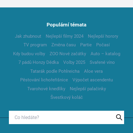
Populární témata
Jak zhubnout
Nejlepší filmy 2024
Nejlepší horory
TV program
Změna času
Partie
Počasí
Kdy budou volby
ZOO Nové začátky
Auto – katalog
7 pádů Honzy Dědka
Volby 2025
Svařené víno
Tatarák podle Pohlreicha
Aloe vera
Pěstování lichořeřišnice
Výpočet ascendentu
Tvarohové knedlíky
Nejlepší palačinky
Švestkový koláč