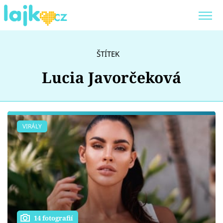
Trendy:
KARLOS VÉMOLA
ONLYFANS
ŠTÍTEK
SHOPAHOLICADEL
CLASH OF THE STARS
Lucia Javorčeková
Témata
VIRÁLY
Showbyznys
Youtubeři
Virály
14 fotografií