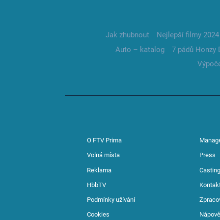
Jak zhubnout
Nejlepší filmy 2024
Auto – katalog
7 pádů Honzy 
Výpoče
O FTV Prima
Manag
Volná místa
Press
Reklama
Casting
HbbTV
Kontak
Podmínky užívání
Zpraco
Cookies
Nápov