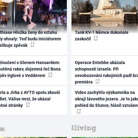
thiase Hložka ženy do vztahu
Tank KV-1 Němce dokonale
dy uhnaly: Teď budu iniciátorem
zaskočil
 slibuje zpěvák
zloučení s Glenem Hansardem:
Operace Entebbe ukázala
outěná rakev, dojemná řeč Bona
schopnosti Izraele. Při
zpěv Irglové s Vedderem
osvobozování rukojmích padl br
premiéra
ta a Jirka z AYTO spolu zkouší
Video zachytilo výzkumníka na
let. Válise mrzí, že ukázal
okraji lávového jezera. Je to jak
atné stránky
pohled do Slunce, hlásil vzruše