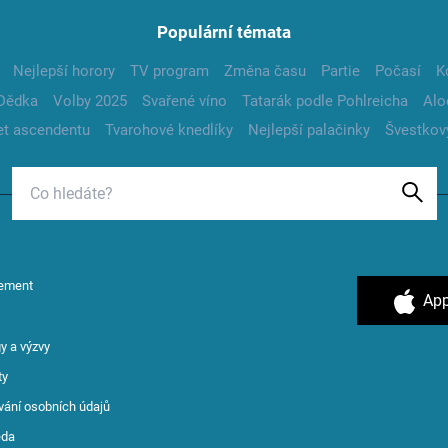
Populární témata
Nejlepší horory
TV program
Změna času
Partie
Počasí
K
Dědka
Volby 2025
Svařené víno
Tatarák podle Pohlreicha
Alo
t ascendentu
Tvarohové knedlíky
Nejlepší palačinky
Švestkov
ement
App
y a výzvy
ty
vání osobních údajů
ěda