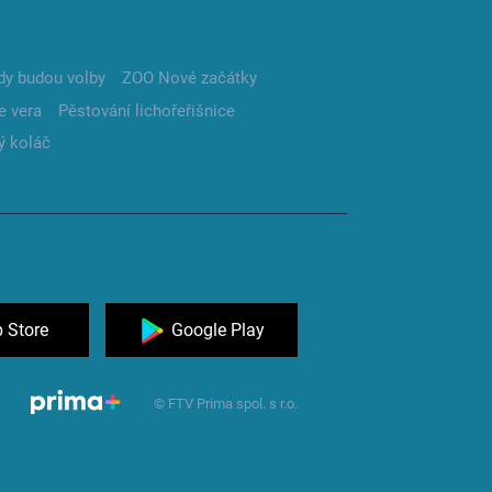
dy budou volby
ZOO Nové začátky
e vera
Pěstování lichořeřišnice
ý koláč
 Store
Google Play
© FTV Prima spol. s r.o.