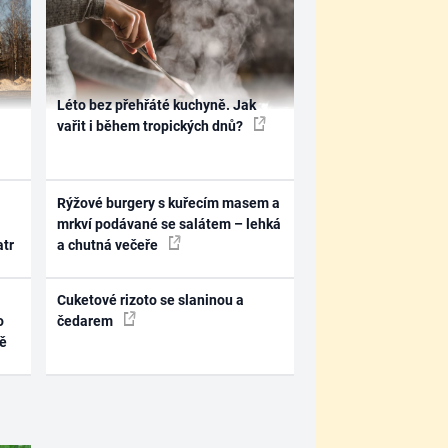
Léto bez přehřáté kuchyně. Jak
vařit i během tropických dnů?
Rýžové burgery s kuřecím masem a
mrkví podávané se salátem – lehká
atr
a chutná večeře
Cuketové rizoto se slaninou a
o
čedarem
ně