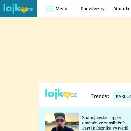
Menu
Showbyznys
Youtube
Youtuberky
Youtubeři
SHOPAHOLICADEL
FATTYPILLOW
ANNA ŠULC
FREESCOOT
SUGAR DENNY
ADAM KAJUMI
LADUŠKA
TADEÁŠ KUBĚNKA
DOMINIKA
DATEL
Trendy:
KARLO
MYSLIVCOVÁ
Známý český rapper
obviněn ze znásilnění:
Parťák Řezníka vysvětlil, 