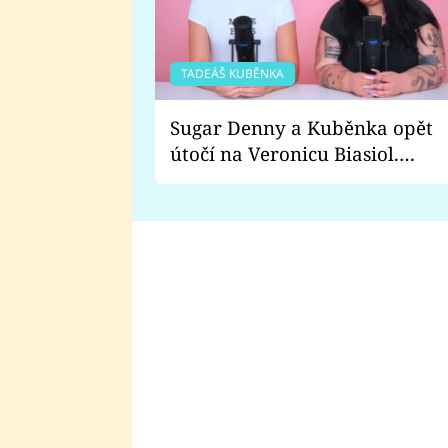
TADEÁŠ KUBĚNKA
Sugar Denny a Kuběnka opět
útočí na Veronicu Biasiol.
Proč je podle nich falešná a
lže o své nevěře?