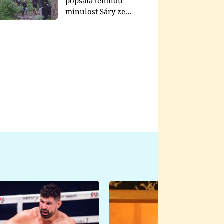
popsala temnou
minulost Sáry ze
seriálu Zákony vlka