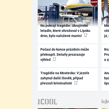
Na pokraji tragédie: Ukrajinské
Ma
letadlo, které ohrožoval v Lipsku
vž
dron, bylo naložené municí
já,
Počasí do konce prázdnin může
Ro
překvapit. Detaily prozrazuje
Pr
výhled
a 
Tragédie na Mostecku: V jezeře
Ane
zahynul další člověk, případ
byd
převzali kriminalisté
šp