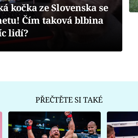
ká kočka ze Slovenska se
netu! Čím taková blbina
c lidí?
PŘEČTĚTE SI TAKÉ