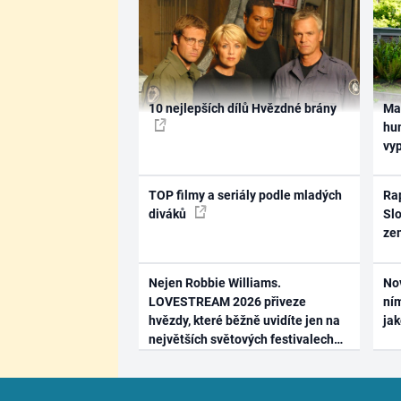
10 nejlepších dílů Hvězdné brány
Ma
hum
vy
TOP filmy a seriály podle mladých
Rap
diváků
Slo
ze
Nejen Robbie Williams.
No
LOVESTREAM 2026 přiveze
ním
hvězdy, které běžně uvidíte jen na
ja
největších světových festivalech