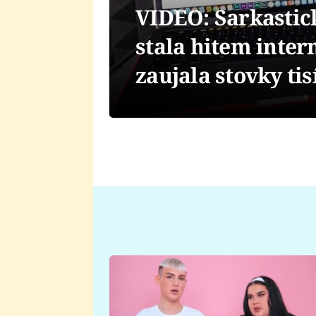
VIDEO: Sarkastic
stala hitem inter
zaujala stovky tisí