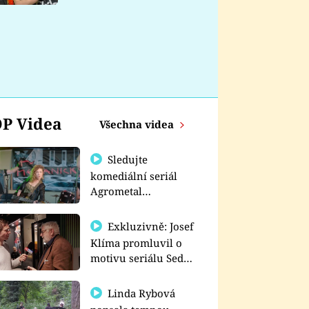
nemá
P Videa
Všechna videa
Sledujte
komediální seriál
Agrometal
exkluzivně na
prima+
Exkluzivně: Josef
Klíma promluvil o
motivu seriálu Sedm
schodů k moci
Linda Rybová