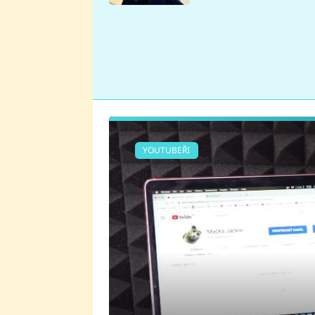
se v Plzni stalo
YOUTUBEŘI