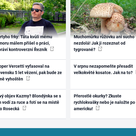
rtyho frky: Táta kvůli mému
Muchomůrku růžovku ani sucho
oru málem přišel o práci,
nezdolá! Jak ji rozeznat od
práví kontroverzní Řezník
tygrované?
per Vercetti vyfasoval na
V srpnu nezapomeňte přesadit
vensku 5 let vězení, pak bude ze
velkokvěté kosatce. Jak na to?
mě vyhoštěn
vý objev Kazmy? Blondýnka se s
Přerostlé okurky? Zkuste
 vodí za ruce a fotí se na místě
rychlokvašky nebo je naložte po
ko Rosecká
americku!