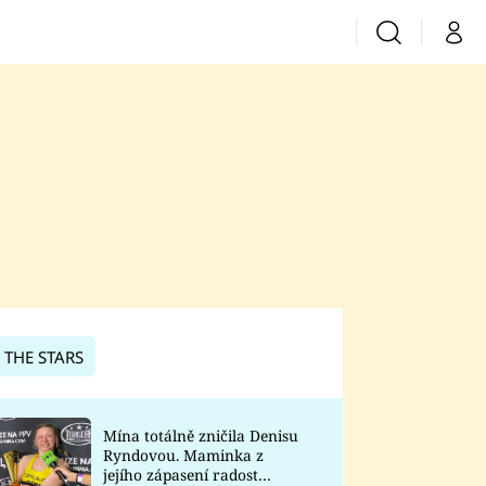
Vyhledávání
Můj 
Prima+
CNN Prima News
Prima Fresh
Prima Living
Prima Zoom
 THE STARS
Prima Lajk
Mína totálně zničila Denisu
Ryndovou. Maminka z
Sledujte nás
jejího zápasení radost