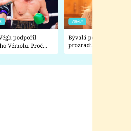
S
VIRÁLY
Bývalá pornoherečka
prozradila, co ji šokova
ho Vémolu. Proč
natáčení Euforie. Vážně
ji zápasit s ním než
bylo drsnější než hanba
 Kinclem?
filmy?