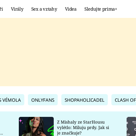
ři
Virály
Sex a vztahy
Videa
Sledujte prima+
Showbyznys
Extrém
VIRÁLY
KURIOZITY
VIDEA
KVÍZY
S VÉMOLA
ONLYFANS
SHOPAHOLICADEL
CLASH OF
Z Mishaly ze StarHousu
vylétlo: Miluju prdy. Jak si
co
je značkuje?