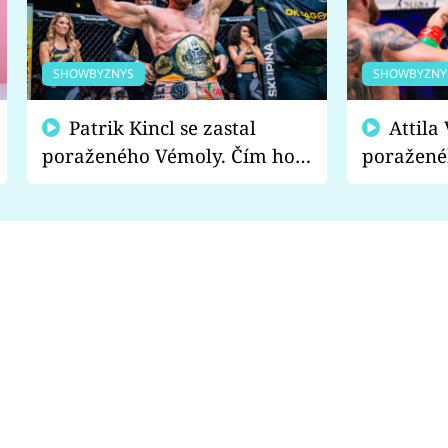
SHOWBYZNYS
SHOWBYZNY
Patrik Kincl se zastal
Attila Végh podpořil
poraženého Vémoly. Čím ho
poražené
fanoušci naštvali?
chce radě
s vítězem