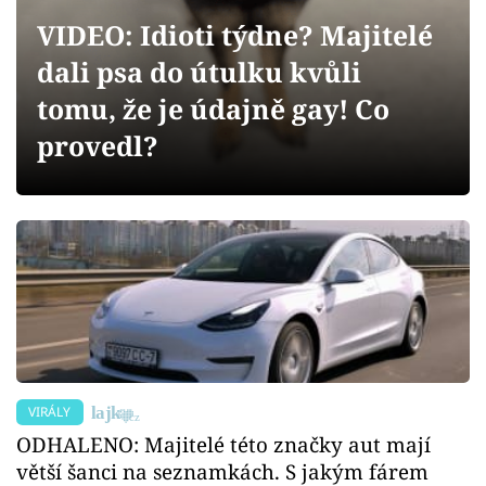
Sex a vztahy
VIDEO: Idioti týdne? Majitelé
Videa
dali psa do útulku kvůli
tomu, že je údajně gay! Co
Sledujte prima+
provedl?
Přihlášení
Sledujte nás
VIRÁLY
ODHALENO: Majitelé této značky aut mají
větší šanci na seznamkách. S jakým fárem