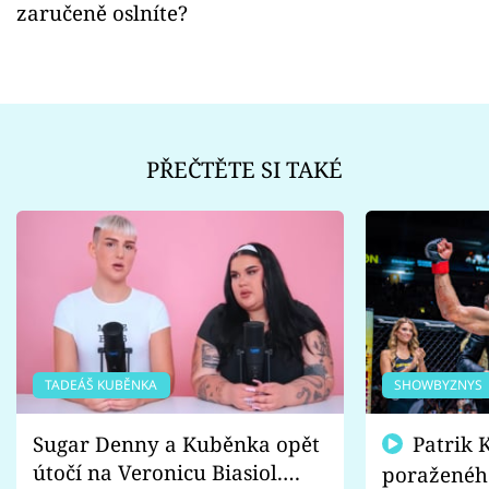
zaručeně oslníte?
PŘEČTĚTE SI TAKÉ
TADEÁŠ KUBĚNKA
SHOWBYZNYS
Sugar Denny a Kuběnka opět
Patrik Kincl se zastal
útočí na Veronicu Biasiol.
poraženéh