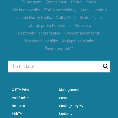
TV program
Změna času
Partie
Počasí
Kdy budou volby
ZOO Nové začátky
Auto – katalog
7 pádů Honzy Dědka
Volby 2025
Svařené víno
Tatarák podle Pohlreicha
Aloe vera
Pěstování lichořeřišnice
Výpočet ascendentu
Tvarohové knedlíky
Nejlepší palačinky
Švestkový koláč
O FTV Prima
Management
Volná místa
Press
Reklama
Castingy a výzvy
HbbTV
Kontakty