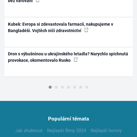
bez varování
Kubek: Evropa si zdevastovala farmacii, nakupujeme v
Bangladéši. Vojtěch ničí zdravotnictví
Dron s výbušninou u ukrajinského letadla? Narychlo spíchnutá
provokace, okomentovalo Rusko
Populární témata
Jak zhubnout
Nejlepší filmy 2024
Nejlepší horory