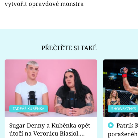
vytvořit opravdové monstra
PŘEČTĚTE SI TAKÉ
TADEÁŠ KUBĚNKA
SHOWBYZNYS
Sugar Denny a Kuběnka opět
Patrik Kincl se zastal
útočí na Veronicu Biasiol.
poraženéh