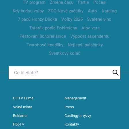
TV program
Změna času
Partie
Počasí
Kdy budou volby
ZOO Nové začátky
Auto – katalog
7 pádů Honzy Dědka
Volby 2025
Svařené víno
Tatarák podle Pohlreicha
Aloe vera
Pěstování lichořeřišnice
Výpočet ascendentu
Tvarohové knedlíky
Nejlepší palačinky
Švestkový koláč
O FTV Prima
Management
Volná místa
Press
Reklama
Castingy a výzvy
HbbTV
Kontakty