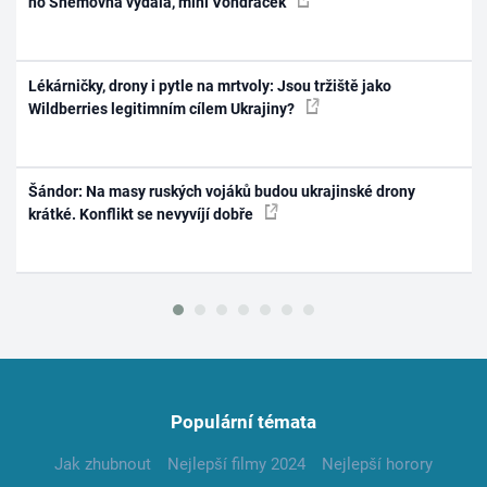
ho Sněmovna vydala, míní Vondráček
Lékárničky, drony i pytle na mrtvoly: Jsou tržiště jako
Wildberries legitimním cílem Ukrajiny?
Šándor: Na masy ruských vojáků budou ukrajinské drony
krátké. Konflikt se nevyvíjí dobře
Populární témata
Jak zhubnout
Nejlepší filmy 2024
Nejlepší horory