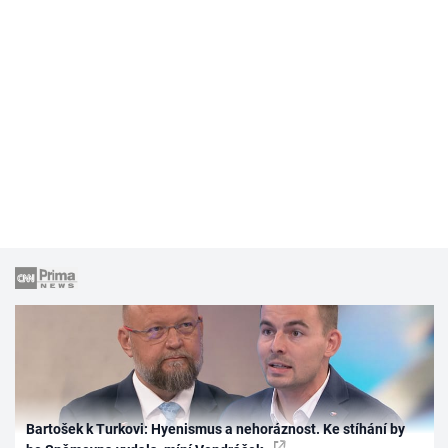
Bartošek k Turkovi: Hyenismus a nehoráznost. Ke stíhání by