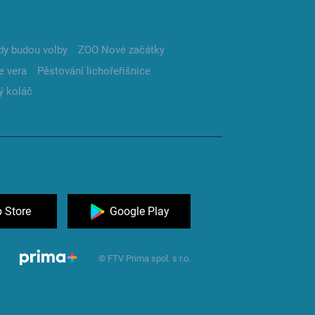
dy budou volby
ZOO Nové začátky
e vera
Pěstování lichořeřišnice
ý koláč
 Store
Google Play
© FTV Prima spol. s r.o.