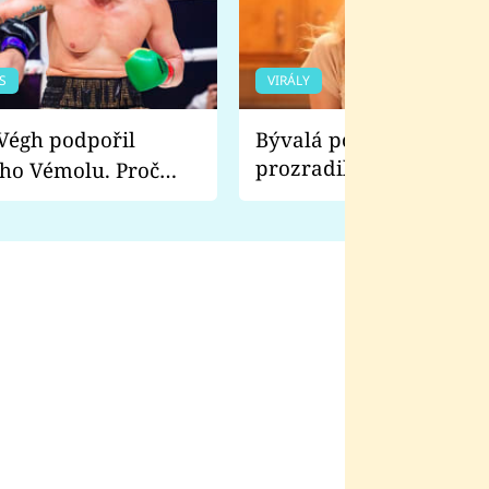
S
VIRÁLY
Bývalá pornoherečka
prozradila, co ji šokova
ho Vémolu. Proč
natáčení Euforie. Vážně
ji zápasit s ním než
bylo drsnější než hanba
 Kinclem?
filmy?