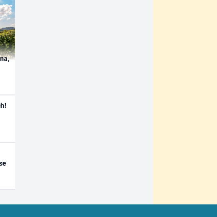
ína,
h!
se