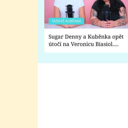
TADEÁŠ KUBĚNKA
Sugar Denny a Kuběnka opět
útočí na Veronicu Biasiol.
Proč je podle nich falešná a
lže o své nevěře?