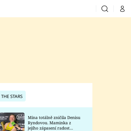
Vyhledávání
Můj 
Prima+
CNN Prima News
Prima Fresh
Prima Living
Prima Zoom
 THE STARS
Prima Lajk
Mína totálně zničila Denisu
Ryndovou. Maminka z
Sledujte nás
jejího zápasení radost