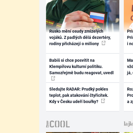
Rusko mění osudy zmizelých
Pri
vojáků. Z padlých dělá dezertéry,
Pri
rodiny přicházejí o miliony
i n
Babiš si chce posvítit na
Ma
Klempířovu kulturní politiku.
vž
Samozřejmě budu reagovat, uvedl
já,
Sledujte RADAR: Prudký pokles
Ro
teplot, pak atakování čtyřicítek.
Pr
Kdy v Česku udeří bouřky?
a 