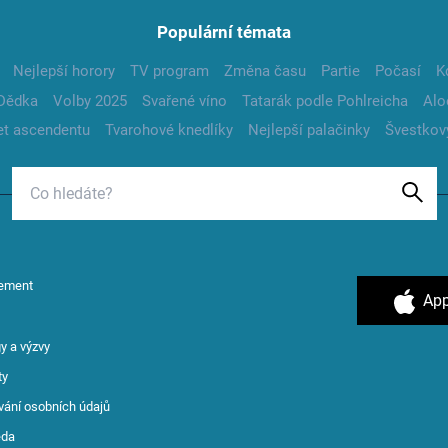
Populární témata
Nejlepší horory
TV program
Změna času
Partie
Počasí
K
Dědka
Volby 2025
Svařené víno
Tatarák podle Pohlreicha
Alo
t ascendentu
Tvarohové knedlíky
Nejlepší palačinky
Švestkov
ement
App
y a výzvy
ty
vání osobních údajů
ěda