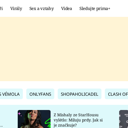
ři
Virály
Sex a vztahy
Videa
Sledujte prima+
Showbyznys
Extrém
VIRÁLY
KURIOZITY
VIDEA
KVÍZY
S VÉMOLA
ONLYFANS
SHOPAHOLICADEL
CLASH OF
Z Mishaly ze StarHousu
vylétlo: Miluju prdy. Jak si
co
je značkuje?