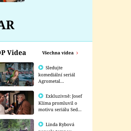
nemá
AR
P Videa
Všechna videa
Sledujte
komediální seriál
Agrometal
exkluzivně na
prima+
Exkluzivně: Josef
Klíma promluvil o
motivu seriálu Sedm
schodů k moci
Linda Rybová