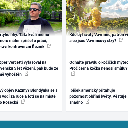
rtyho frky: Táta kvůli mému
Kdo byl svatý Vavřinec, patron v
oru málem přišel o práci,
a co jsou Vavřincovy slzy?
práví kontroverzní Řezník
per Vercetti vyfasoval na
Odhalte pravdu o kočičích mýtec
vensku 5 let vězení, pak bude ze
Proč černá kočka nenosí smůlu?
mě vyhoštěn
vý objev Kazmy? Blondýnka se s
Ibišek americký přitahuje
 vodí za ruce a fotí se na místě
pozornost obřími květy. Pěstuje 
ko Rosecká
snadno