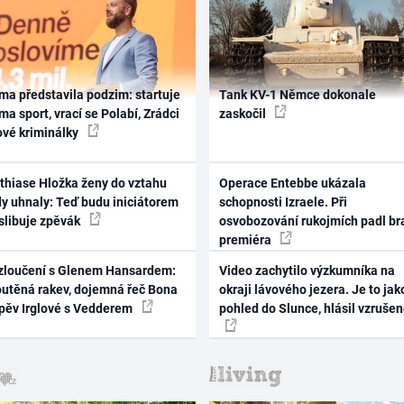
ma představila podzim: startuje
Tank KV-1 Němce dokonale
ma sport, vrací se Polabí, Zrádci
zaskočil
ové kriminálky
thiase Hložka ženy do vztahu
Operace Entebbe ukázala
dy uhnaly: Teď budu iniciátorem
schopnosti Izraele. Při
 slibuje zpěvák
osvobozování rukojmích padl br
premiéra
zloučení s Glenem Hansardem:
Video zachytilo výzkumníka na
outěná rakev, dojemná řeč Bona
okraji lávového jezera. Je to jak
zpěv Irglové s Vedderem
pohled do Slunce, hlásil vzruše