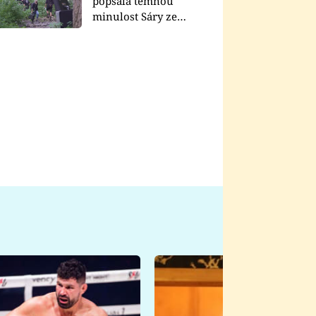
popsala temnou
minulost Sáry ze
seriálu Zákony vlka