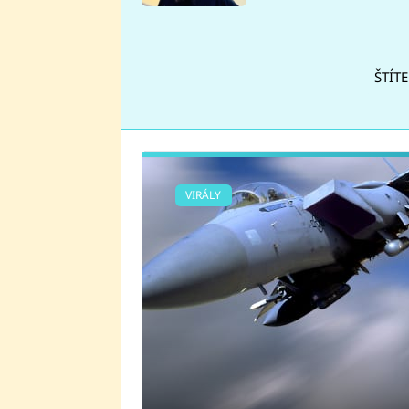
se v Plzni stalo
ŠTÍT
VIRÁLY