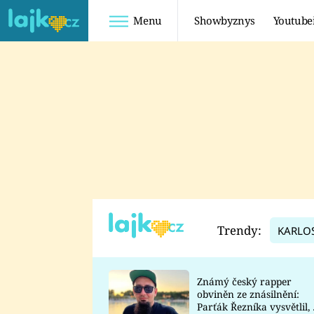
Menu
Showbyznys
Youtube
Youtuberky
Youtubeři
SHOPAHOLICADEL
FATTYPILLOW
ANNA ŠULC
FREESCOOT
SUGAR DENNY
ADAM KAJUMI
LADUŠKA
TADEÁŠ KUBĚNKA
DOMINIKA
DATEL
Trendy:
KARLO
MYSLIVCOVÁ
Známý český rapper
obviněn ze znásilnění:
Parťák Řezníka vysvětlil, 