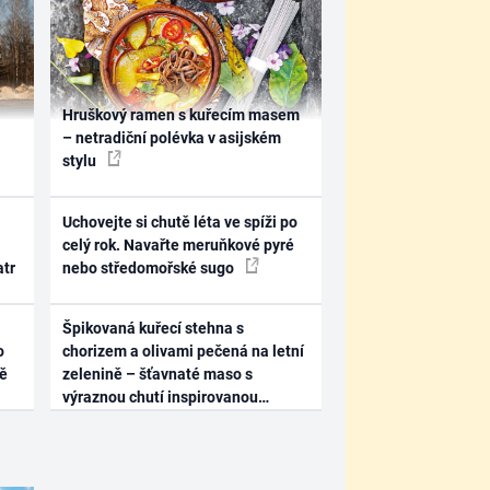
Hruškový ramen s kuřecím masem
– netradiční polévka v asijském
stylu
Uchovejte si chutě léta ve spíži po
celý rok. Navařte meruňkové pyré
atr
nebo středomořské sugo
Špikovaná kuřecí stehna s
o
chorizem a olivami pečená na letní
ně
zelenině – šťavnaté maso s
výraznou chutí inspirovanou
Španělskem