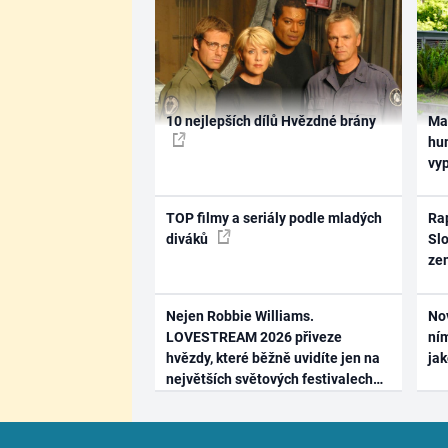
10 nejlepších dílů Hvězdné brány
Ma
hum
vy
TOP filmy a seriály podle mladých
Rap
diváků
Slo
ze
Nejen Robbie Williams.
No
LOVESTREAM 2026 přiveze
ním
hvězdy, které běžně uvidíte jen na
ja
největších světových festivalech