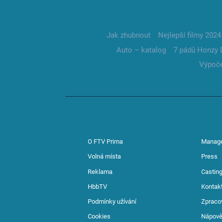
Jak zhubnout
Nejlepší filmy 2024
Auto – katalog
7 pádů Honzy 
Výpoče
O FTV Prima
Manag
Volná místa
Press
Reklama
Casting
HbbTV
Kontak
Podmínky užívání
Zpraco
Cookies
Nápov