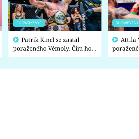
SHOWBYZNYS
SHOWBYZNY
Patrik Kincl se zastal
Attila Végh podpořil
poraženého Vémoly. Čím ho
poražené
fanoušci naštvali?
chce radě
s vítězem