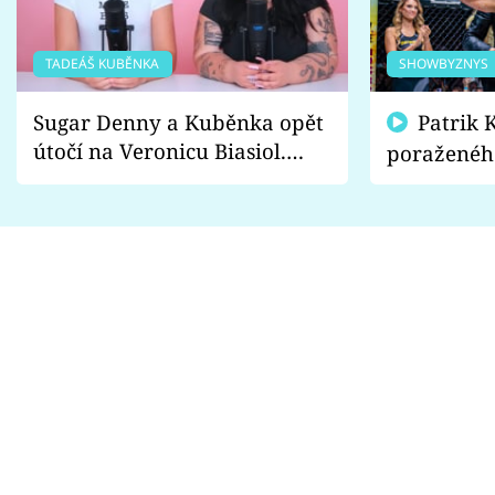
TADEÁŠ KUBĚNKA
SHOWBYZNYS
Sugar Denny a Kuběnka opět
Patrik Kincl se zastal
útočí na Veronicu Biasiol.
poraženéh
Proč je podle nich falešná a
fanoušci n
lže o své nevěře?