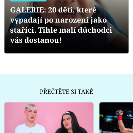
Sex a vztahy
GALERIE: 20 dětí, které
Videa
vypadají po narození jako
staříci. Tihle malí důchodci
Sledujte prima+
vás dostanou!
Přihlášení
Sledujte nás
PŘEČTĚTE SI TAKÉ