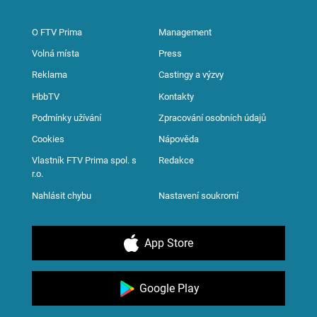
O FTV Prima
Management
Volná místa
Press
Reklama
Castingy a výzvy
HbbTV
Kontakty
Podmínky užívání
Zpracování osobních údajů
Cookies
Nápověda
Vlastník FTV Prima spol. s
Redakce
r.o.
Nahlásit chybu
Nastavení soukromí
App Store
Google Play