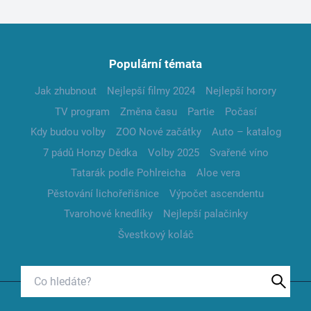
Populární témata
Jak zhubnout
Nejlepší filmy 2024
Nejlepší horory
TV program
Změna času
Partie
Počasí
Kdy budou volby
ZOO Nové začátky
Auto – katalog
7 pádů Honzy Dědka
Volby 2025
Svařené víno
Tatarák podle Pohlreicha
Aloe vera
Pěstování lichořeřišnice
Výpočet ascendentu
Tvarohové knedlíky
Nejlepší palačinky
Švestkový koláč