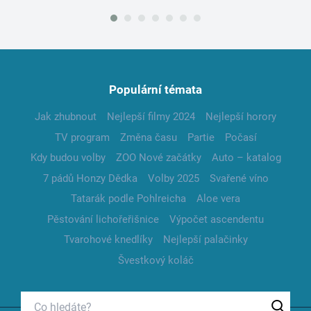
Populární témata
Jak zhubnout
Nejlepší filmy 2024
Nejlepší horory
TV program
Změna času
Partie
Počasí
Kdy budou volby
ZOO Nové začátky
Auto – katalog
7 pádů Honzy Dědka
Volby 2025
Svařené víno
Tatarák podle Pohlreicha
Aloe vera
Pěstování lichořeřišnice
Výpočet ascendentu
Tvarohové knedlíky
Nejlepší palačinky
Švestkový koláč