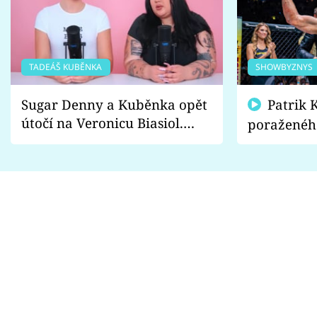
TADEÁŠ KUBĚNKA
SHOWBYZNYS
Sugar Denny a Kuběnka opět
Patrik Kincl se zastal
útočí na Veronicu Biasiol.
poraženéh
Proč je podle nich falešná a
fanoušci n
lže o své nevěře?