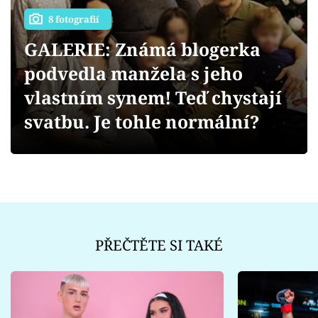
Sex a vztahy
8 fotografií
Videa
GALERIE: Známá blogerka
podvedla manžela s jeho
Sledujte prima+
vlastním synem! Teď chystají
Přihlášení
svatbu. Je tohle normální?
Sledujte nás
PŘEČTĚTE SI TAKÉ