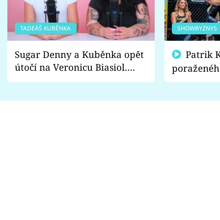
TADEÁŠ KUBĚNKA
SHOWBYZNYS
Sugar Denny a Kuběnka opět
Patrik Kincl se zastal
útočí na Veronicu Biasiol.
poraženéh
Proč je podle nich falešná a
fanoušci n
lže o své nevěře?