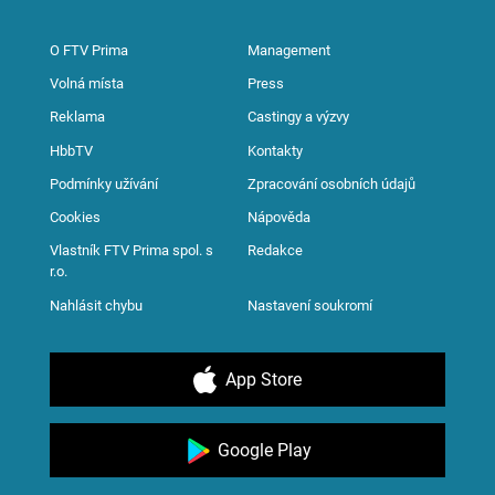
O FTV Prima
Management
Volná místa
Press
Reklama
Castingy a výzvy
HbbTV
Kontakty
Podmínky užívání
Zpracování osobních údajů
Cookies
Nápověda
Vlastník FTV Prima spol. s
Redakce
r.o.
Nahlásit chybu
Nastavení soukromí
App Store
Google Play