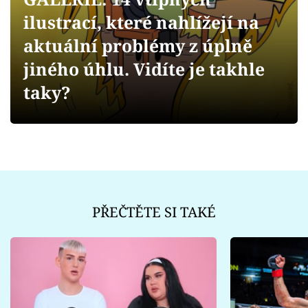
Sex a vztahy
ilustrací, které nahlížejí na
Videa
aktuální problémy z úplně
jiného úhlu. Vidíte je takhle
Sledujte prima+
taky?
Přihlášení
Sledujte nás
PŘEČTĚTE SI TAKÉ