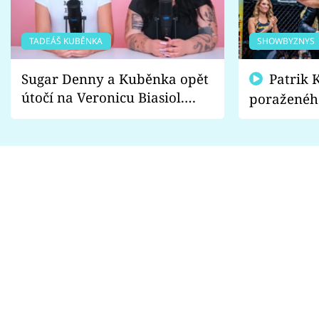
TADEÁŠ KUBĚNKA
SHOWBYZNYS
Sugar Denny a Kuběnka opět
Patrik Kincl se zastal
útočí na Veronicu Biasiol.
poraženéh
Proč je podle nich falešná a
fanoušci n
lže o své nevěře?