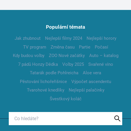
Populární témata
Jak zhubnout
Nejlepší filmy 2024
Nejlepší horory
TV program
Změna času
Partie
Počasí
Kdy budou volby
ZOO Nové začátky
Auto – katalog
7 pádů Honzy Dědka
Volby 2025
Svařené víno
Tatarák podle Pohlreicha
Aloe vera
Pěstování lichořeřišnice
Výpočet ascendentu
Tvarohové knedlíky
Nejlepší palačinky
Švestkový koláč