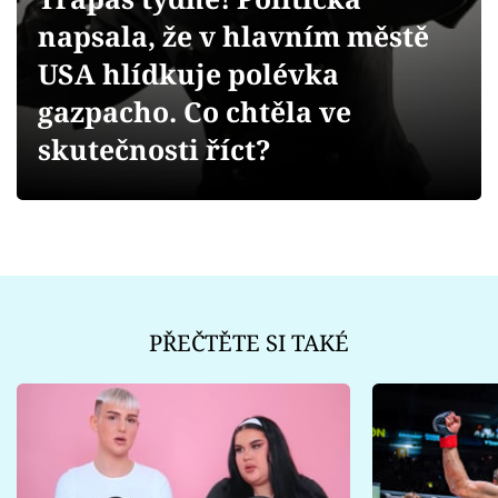
Sex a vztahy
napsala, že v hlavním městě
Videa
USA hlídkuje polévka
gazpacho. Co chtěla ve
Sledujte prima+
skutečnosti říct?
Přihlášení
Sledujte nás
PŘEČTĚTE SI TAKÉ