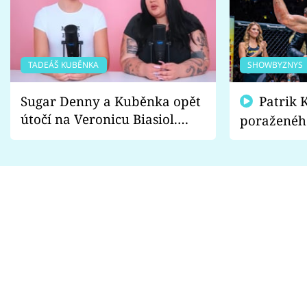
TADEÁŠ KUBĚNKA
SHOWBYZNYS
Sugar Denny a Kuběnka opět
Patrik Kincl se zastal
útočí na Veronicu Biasiol.
poraženéh
Proč je podle nich falešná a
fanoušci n
lže o své nevěře?