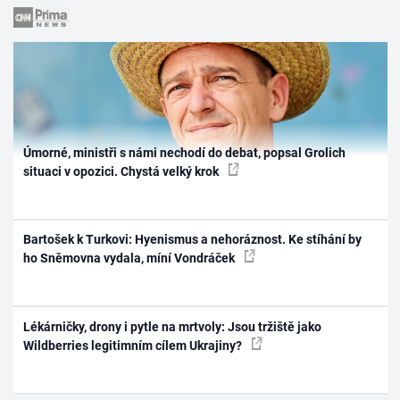
Úmorné, ministři s námi nechodí do debat, popsal Grolich
situaci v opozici. Chystá velký krok
Bartošek k Turkovi: Hyenismus a nehoráznost. Ke stíhání by
ho Sněmovna vydala, míní Vondráček
Lékárničky, drony i pytle na mrtvoly: Jsou tržiště jako
Wildberries legitimním cílem Ukrajiny?