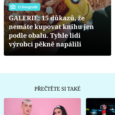
Sex a vztahy
15 fotografií
Videa
GALERIE: 15 důkazů, že
nemáte kupovat knihu jen
Sledujte prima+
podle obalu. Tyhle lidi
Přihlášení
výrobci pěkně napálili
Sledujte nás
PŘEČTĚTE SI TAKÉ