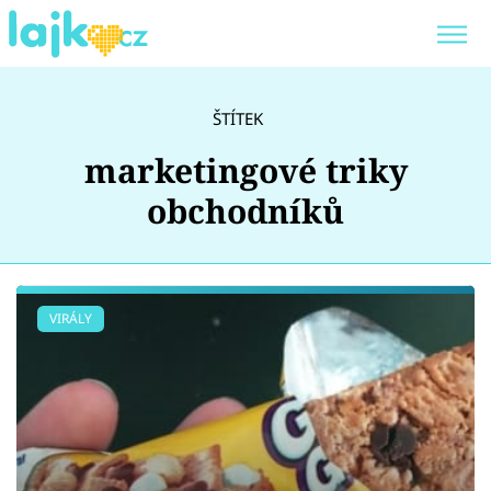
Trendy:
KARLOS VÉMOLA
ONLYFANS
ŠTÍTEK
SHOPAHOLICADEL
CLASH OF THE STARS
marketingové triky
obchodníků
Témata
VIRÁLY
Showbyznys
Youtubeři
Virály