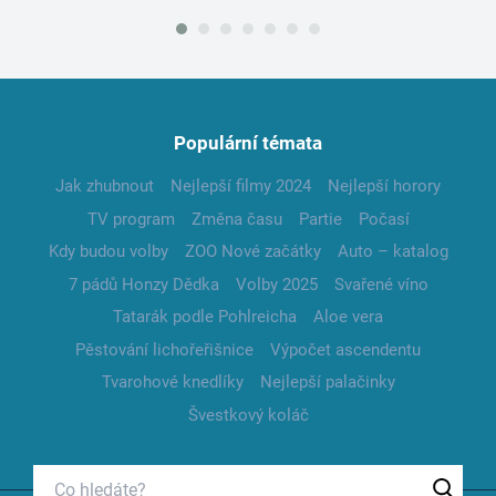
Populární témata
Jak zhubnout
Nejlepší filmy 2024
Nejlepší horory
TV program
Změna času
Partie
Počasí
Kdy budou volby
ZOO Nové začátky
Auto – katalog
7 pádů Honzy Dědka
Volby 2025
Svařené víno
Tatarák podle Pohlreicha
Aloe vera
Pěstování lichořeřišnice
Výpočet ascendentu
Tvarohové knedlíky
Nejlepší palačinky
Švestkový koláč