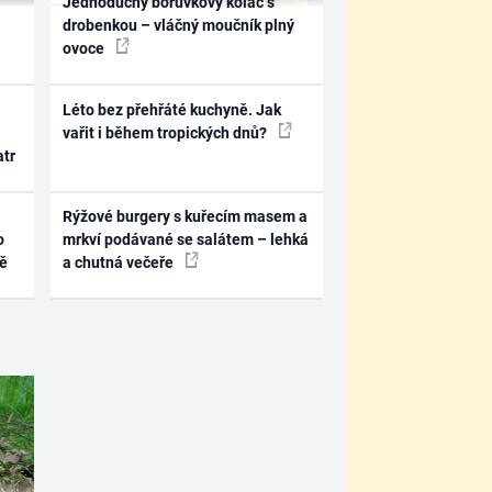
Jednoduchý borůvkový koláč s
drobenkou – vláčný moučník plný
ovoce
Léto bez přehřáté kuchyně. Jak
vařit i během tropických dnů?
atr
Rýžové burgery s kuřecím masem a
o
mrkví podávané se salátem – lehká
ně
a chutná večeře