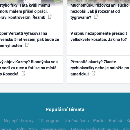
rtyho frky: Táta kvůli mému
Muchomůrku růžovku ani sucho
oru málem přišel o práci,
nezdolá! Jak ji rozeznat od
práví kontroverzní Řezník
tygrované?
per Vercetti vyfasoval na
V srpnu nezapomeňte přesadit
vensku 5 let vězení, pak bude ze
velkokvěté kosatce. Jak na to?
mě vyhoštěn
vý objev Kazmy? Blondýnka se s
Přerostlé okurky? Zkuste
 vodí za ruce a fotí se na místě
rychlokvašky nebo je naložte po
ko Rosecká
americku!
Populární témata
Nejlepší horory
TV program
Změna času
Partie
Počasí
K
Dědka
Volby 2025
Svařené víno
Tatarák podle Pohlreicha
Alo