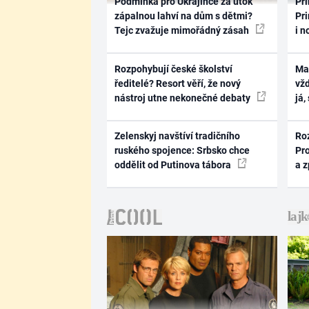
Podmínka pro Ukrajince za útok
Pri
zápalnou lahví na dům s dětmi?
Pri
Tejc zvažuje mimořádný zásah
i n
Rozpohybují české školství
Ma
ředitelé? Resort věří, že nový
vž
nástroj utne nekonečné debaty
já,
Zelenskyj navštíví tradičního
Ro
ruského spojence: Srbsko chce
Pr
oddělit od Putinova tábora
a 