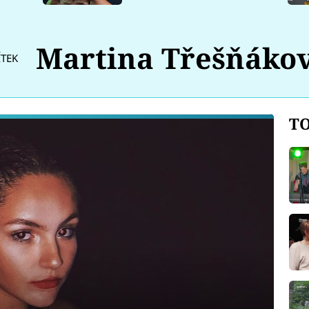
Martina Třešňáko
ÍTEK
TO