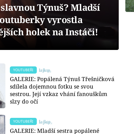
 slavnou Týnuš? Mladší
youtuberky vyrostla
ějších holek na Instáči!
YOUTUBEŘI
GALERIE: Popálená Týnuš Třešničková
sdílela dojemnou fotku se svou
sestrou. Její vzkaz vhání fanouškům
slzy do očí
YOUTUBEŘI
GALERIE: Mladší sestra popálené