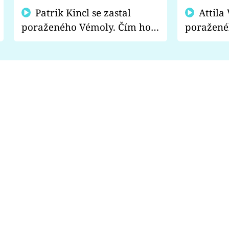
Patrik Kincl se zastal
Attila Végh podpořil
poraženého Vémoly. Čím ho
poražené
fanoušci naštvali?
chce radě
s vítězem