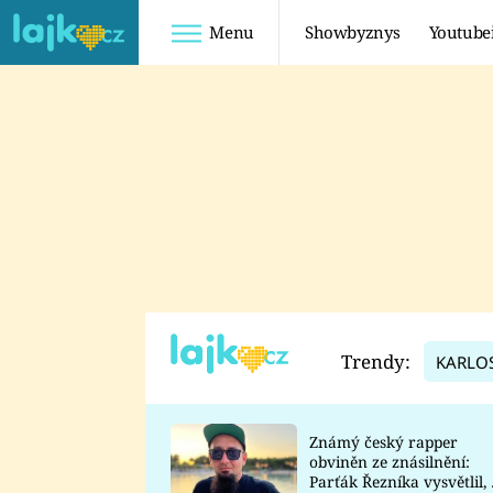
Menu
Showbyznys
Youtube
Youtuberky
Youtubeři
SHOPAHOLICADEL
FATTYPILLOW
ANNA ŠULC
FREESCOOT
SUGAR DENNY
ADAM KAJUMI
LADUŠKA
TADEÁŠ KUBĚNKA
DOMINIKA
DATEL
Trendy:
KARLO
MYSLIVCOVÁ
Známý český rapper
obviněn ze znásilnění:
Parťák Řezníka vysvětlil, 