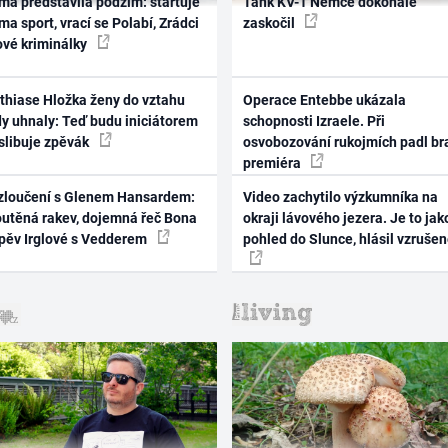
ma představila podzim: startuje
Tank KV-1 Němce dokonale
ma sport, vrací se Polabí, Zrádci
zaskočil
ové kriminálky
thiase Hložka ženy do vztahu
Operace Entebbe ukázala
dy uhnaly: Teď budu iniciátorem
schopnosti Izraele. Při
 slibuje zpěvák
osvobozování rukojmích padl br
premiéra
zloučení s Glenem Hansardem:
Video zachytilo výzkumníka na
outěná rakev, dojemná řeč Bona
okraji lávového jezera. Je to jak
zpěv Irglové s Vedderem
pohled do Slunce, hlásil vzruše