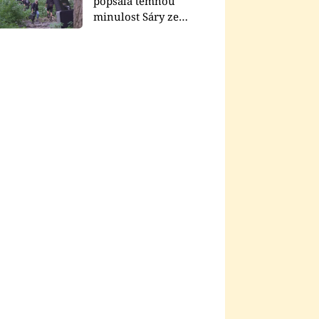
popsala temnou
minulost Sáry ze
seriálu Zákony vlka