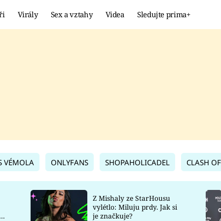
ři
Virály
Sex a vztahy
Videa
Sledujte prima+
Showbyznys
Extrém
VIRÁLY
KURIOZITY
VIDEA
KVÍZY
S VÉMOLA
ONLYFANS
SHOPAHOLICADEL
CLASH OF
Z Mishaly ze StarHousu
vylétlo: Miluju prdy. Jak si
co
je značkuje?