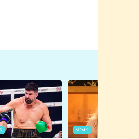
S
VIRÁLY