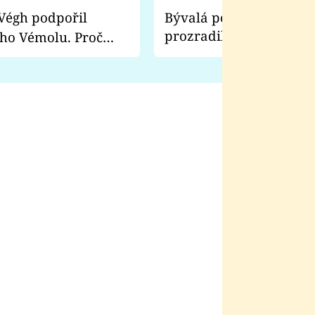
Bývalá pornoherečka
prozradila, co ji šokova
ho Vémolu. Proč
natáčení Euforie. Vážně
ji zápasit s ním než
bylo drsnější než hanba
 Kinclem?
filmy?