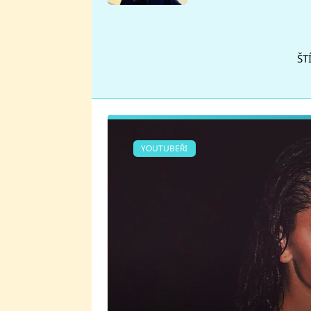
se v Plzni stalo
ŠT
YOUTUBEŘI