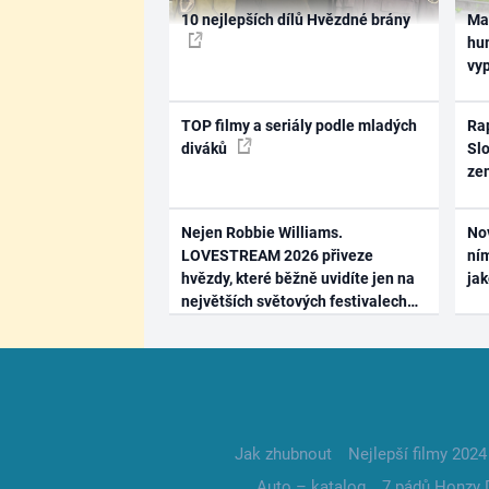
10 nejlepších dílů Hvězdné brány
Ma
hum
vy
TOP filmy a seriály podle mladých
Rap
diváků
Slo
ze
Nejen Robbie Williams.
No
LOVESTREAM 2026 přiveze
ním
hvězdy, které běžně uvidíte jen na
ja
největších světových festivalech
Jak zhubnout
Nejlepší filmy 2024
Auto – katalog
7 pádů Honzy 