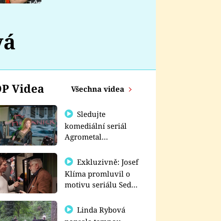
nemá
vá
P Videa
Všechna videa
Sledujte
komediální seriál
Agrometal
exkluzivně na
prima+
Exkluzivně: Josef
Klíma promluvil o
motivu seriálu Sedm
schodů k moci
Linda Rybová