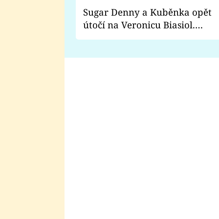
Sugar Denny a Kuběnka opět
útočí na Veronicu Biasiol.
Proč je podle nich falešná a
lže o své nevěře?