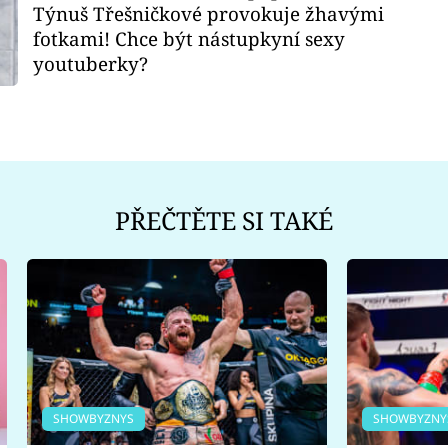
Týnuš Třešničkové provokuje žhavými
fotkami! Chce být nástupkyní sexy
youtuberky?
PŘEČTĚTE SI TAKÉ
SHOWBYZNYS
SHOWBYZNY