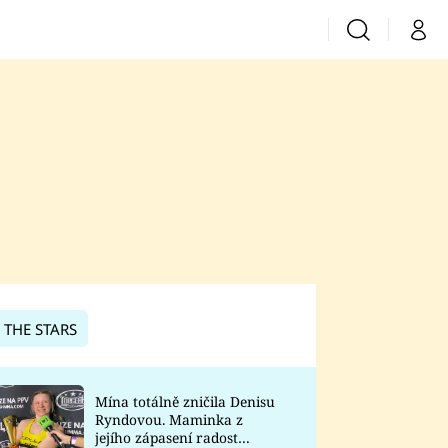
Vyhledávání
Můj 
Prima+
CNN Prima News
Prima Fresh
Prima Living
Prima Zoom
 THE STARS
Prima Lajk
Mína totálně zničila Denisu
Ryndovou. Maminka z
Sledujte nás
jejího zápasení radost