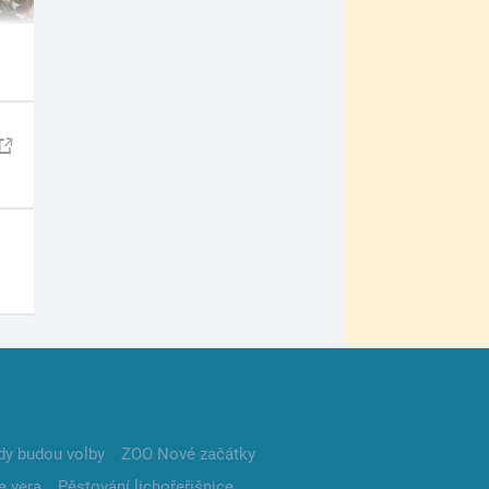
dy budou volby
ZOO Nové začátky
e vera
Pěstování lichořeřišnice