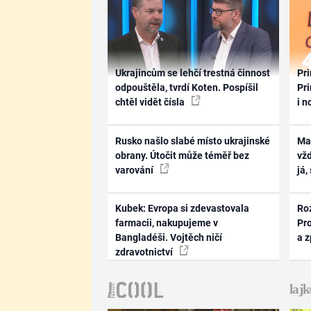
Ukrajincům se lehčí trestná činnost
Pri
odpouštěla, tvrdí Koten. Pospíšil
Pri
chtěl vidět čísla
i n
Rusko našlo slabé místo ukrajinské
Ma
obrany. Útočit může téměř bez
vž
varování
já,
Kubek: Evropa si zdevastovala
Ro
farmacii, nakupujeme v
Pr
Bangladéši. Vojtěch ničí
a 
zdravotnictví