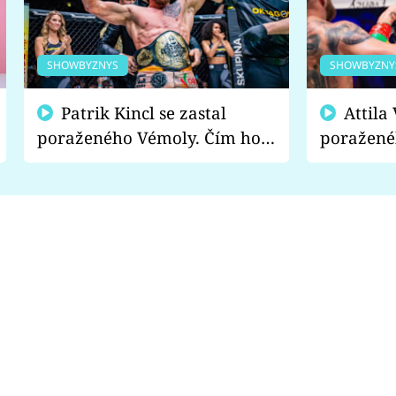
SHOWBYZNYS
SHOWBYZNY
Patrik Kincl se zastal
Attila Végh podpořil
poraženého Vémoly. Čím ho
poražené
fanoušci naštvali?
chce radě
s vítězem