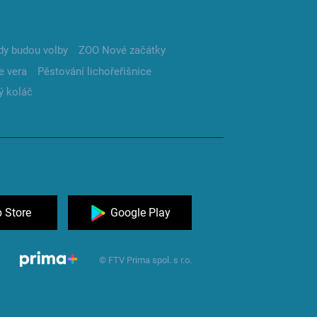
dy budou volby
ZOO Nové začátky
e vera
Pěstování lichořeřišnice
ý koláč
 Store
Google Play
© FTV Prima spol. s r.o.