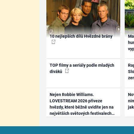
10 nejlepších dílů Hvězdné brány
Ma
hum
vy
TOP filmy a seriály podle mladých
Rap
diváků
Slo
ze
Nejen Robbie Williams.
No
LOVESTREAM 2026 přiveze
ním
hvězdy, které běžně uvidíte jen na
ja
největších světových festivalech