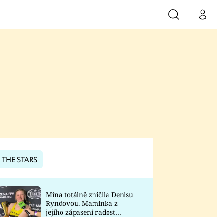
Vyhledávání
Můj 
Prima+
CNN Prima News
Prima Fresh
Prima Living
Prima Zoom
 THE STARS
Prima Lajk
Mína totálně zničila Denisu
Ryndovou. Maminka z
Sledujte nás
jejího zápasení radost