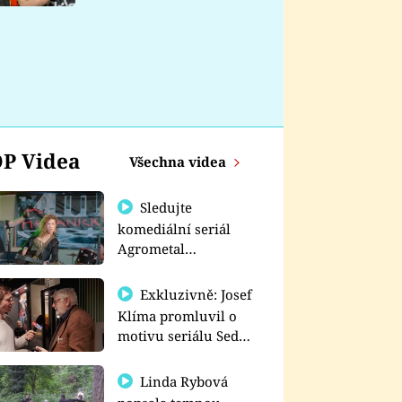
nemá
P Videa
Všechna videa
Sledujte
komediální seriál
Agrometal
exkluzivně na
prima+
Exkluzivně: Josef
Klíma promluvil o
motivu seriálu Sedm
schodů k moci
Linda Rybová