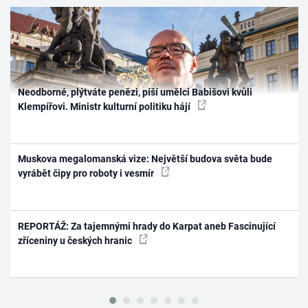
Neodborné, plýtváte penězi, píší umělci Babišovi kvůli
Klempířovi. Ministr kulturní politiku hájí
Muskova megalomanská vize: Největší budova světa bude
vyrábět čipy pro roboty i vesmír
REPORTÁŽ: Za tajemnými hrady do Karpat aneb Fascinující
zříceniny u českých hranic