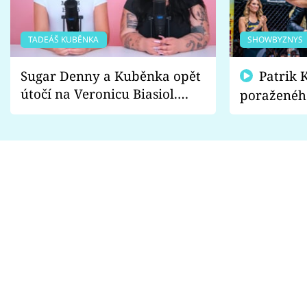
TADEÁŠ KUBĚNKA
SHOWBYZNYS
Sugar Denny a Kuběnka opět
Patrik Kincl se zastal
útočí na Veronicu Biasiol.
poraženéh
Proč je podle nich falešná a
fanoušci n
lže o své nevěře?