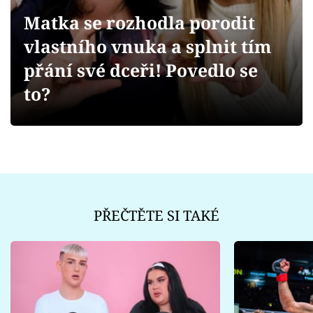
Sex a vztahy
Matka se rozhodla porodit
Videa
vlastního vnuka a splnit tím
přání své dceři! Povedlo se
Sledujte prima+
to?
Přihlášení
Sledujte nás
PŘEČTĚTE SI TAKÉ