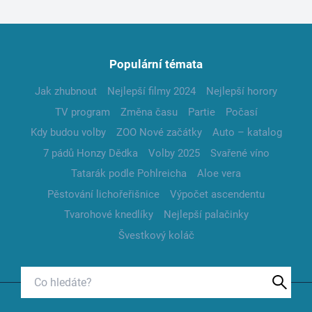
Populární témata
Jak zhubnout
Nejlepší filmy 2024
Nejlepší horory
TV program
Změna času
Partie
Počasí
Kdy budou volby
ZOO Nové začátky
Auto – katalog
7 pádů Honzy Dědka
Volby 2025
Svařené víno
Tatarák podle Pohlreicha
Aloe vera
Pěstování lichořeřišnice
Výpočet ascendentu
Tvarohové knedlíky
Nejlepší palačinky
Švestkový koláč