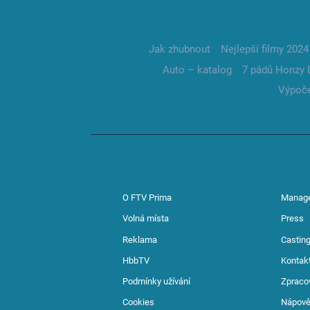
Jak zhubnout
Nejlepší filmy 2024
Auto – katalog
7 pádů Honzy 
Výpoče
O FTV Prima
Manag
Volná místa
Press
Reklama
Casting
HbbTV
Kontak
Podmínky užívání
Zpraco
Cookies
Nápov