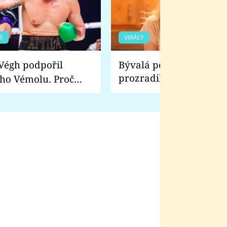
S
VIRÁLY
Bývalá pornoherečka
prozradila, co ji šokova
ho Vémolu. Proč
natáčení Euforie. Vážně
ji zápasit s ním než
bylo drsnější než hanba
 Kinclem?
filmy?