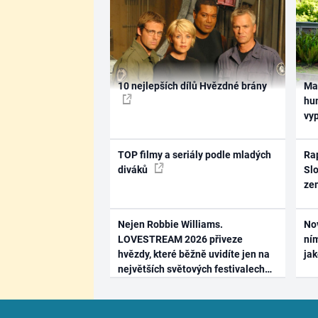
10 nejlepších dílů Hvězdné brány
Ma
hum
vy
TOP filmy a seriály podle mladých
Rap
diváků
Slo
ze
Nejen Robbie Williams.
No
LOVESTREAM 2026 přiveze
ním
hvězdy, které běžně uvidíte jen na
ja
největších světových festivalech