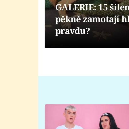
GALERIE: 15 šílen
pěkně zamotají h
pravdu?