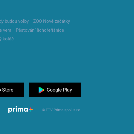
dy budou volby
ZOO Nové začátky
e vera
Pěstování lichořeřišnice
ý koláč
 Store
Google Play
© FTV Prima spol. s r.o.