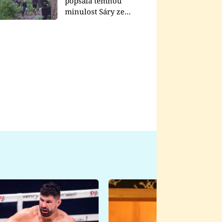
popsala temnou
minulost Sáry ze
seriálu Zákony vlka