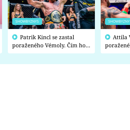
SHOWBYZNYS
SHOWBYZNY
Patrik Kincl se zastal
Attila Végh podpořil
poraženého Vémoly. Čím ho
poražené
fanoušci naštvali?
chce radě
s vítězem