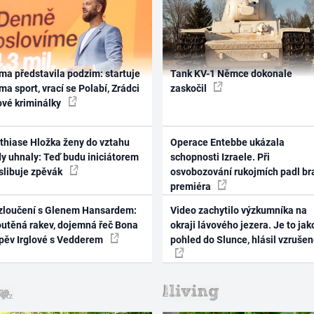
ma představila podzim: startuje
Tank KV-1 Němce dokonale
ma sport, vrací se Polabí, Zrádci
zaskočil
ové kriminálky
thiase Hložka ženy do vztahu
Operace Entebbe ukázala
dy uhnaly: Teď budu iniciátorem
schopnosti Izraele. Při
 slibuje zpěvák
osvobozování rukojmích padl br
premiéra
zloučení s Glenem Hansardem:
Video zachytilo výzkumníka na
outěná rakev, dojemná řeč Bona
okraji lávového jezera. Je to jak
zpěv Irglové s Vedderem
pohled do Slunce, hlásil vzruše