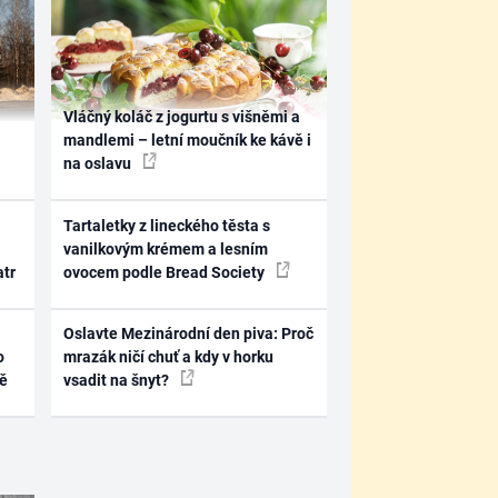
Vláčný koláč z jogurtu s višněmi a
mandlemi – letní moučník ke kávě i
na oslavu
Tartaletky z lineckého těsta s
vanilkovým krémem a lesním
atr
ovocem podle Bread Society
Oslavte Mezinárodní den piva: Proč
o
mrazák ničí chuť a kdy v horku
ně
vsadit na šnyt?