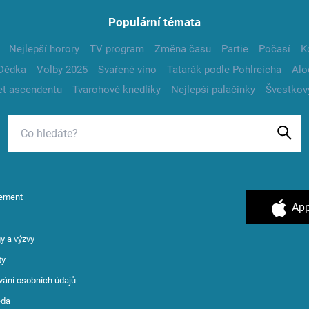
Populární témata
Nejlepší horory
TV program
Změna času
Partie
Počasí
K
Dědka
Volby 2025
Svařené víno
Tatarák podle Pohlreicha
Alo
t ascendentu
Tvarohové knedlíky
Nejlepší palačinky
Švestkov
ement
App
y a výzvy
ty
vání osobních údajů
ěda