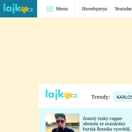
Menu
Showbyznys
Youtube
Youtuberky
Youtubeři
SHOPAHOLICADEL
FATTYPILLOW
ANNA ŠULC
FREESCOOT
SUGAR DENNY
ADAM KAJUMI
LADUŠKA
TADEÁŠ KUBĚNKA
DOMINIKA
DATEL
Trendy:
KARLO
MYSLIVCOVÁ
Známý český rapper
obviněn ze znásilnění:
Parťák Řezníka vysvětlil, 