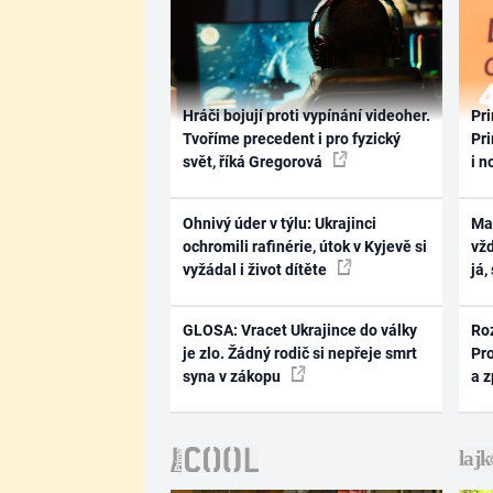
Hráči bojují proti vypínání videoher.
Pri
Tvoříme precedent i pro fyzický
Pri
svět, říká Gregorová
i n
Ohnivý úder v týlu: Ukrajinci
Ma
ochromili rafinérie, útok v Kyjevě si
vž
vyžádal i život dítěte
já,
GLOSA: Vracet Ukrajince do války
Ro
je zlo. Žádný rodič si nepřeje smrt
Pr
syna v zákopu
a 