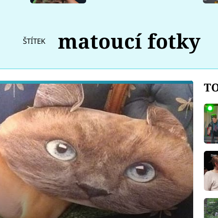
matoucí fotky
ŠTÍTEK
TO