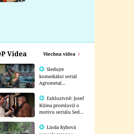
nemá
P Videa
Všechna videa
Sledujte
komediální seriál
Agrometal
exkluzivně na
prima+
Exkluzivně: Josef
Klíma promluvil o
motivu seriálu Sedm
schodů k moci
Linda Rybová