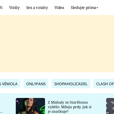
ři
Virály
Sex a vztahy
Videa
Sledujte prima+
Showbyznys
Extrém
VIRÁLY
KURIOZITY
VIDEA
KVÍZY
S VÉMOLA
ONLYFANS
SHOPAHOLICADEL
CLASH OF
Z Mishaly ze StarHousu
vylétlo: Miluju prdy. Jak si
co
je značkuje?