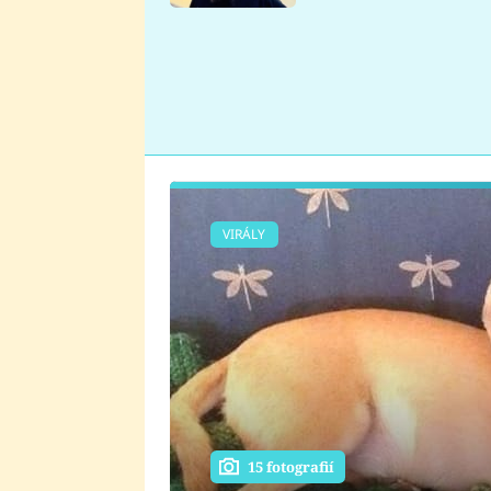
se v Plzni stalo
VIRÁLY
15 fotografií