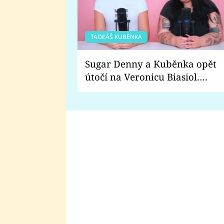
TADEÁŠ KUBĚNKA
Sugar Denny a Kuběnka opět
útočí na Veronicu Biasiol.
Proč je podle nich falešná a
lže o své nevěře?