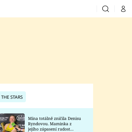
Vyhledávání
Můj 
Prima+
CNN Prima News
Prima Fresh
Prima Living
Prima Zoom
 THE STARS
Prima Lajk
Mína totálně zničila Denisu
Ryndovou. Maminka z
Sledujte nás
jejího zápasení radost