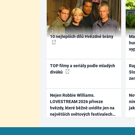
10 nejlepších dílů Hvězdné brány
Ma
hum
vy
TOP filmy a seriály podle mladých
Rap
diváků
Slo
ze
Nejen Robbie Williams.
No
LOVESTREAM 2026 přiveze
ním
hvězdy, které běžně uvidíte jen na
ja
největších světových festivalech