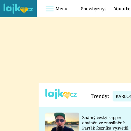
Menu
Showbyznys
Youtube
Youtuberky
Youtubeři
SHOPAHOLICADEL
FATTYPILLOW
ANNA ŠULC
FREESCOOT
SUGAR DENNY
ADAM KAJUMI
LADUŠKA
TADEÁŠ KUBĚNKA
DOMINIKA
DATEL
Trendy:
KARLO
MYSLIVCOVÁ
Známý český rapper
obviněn ze znásilnění:
Parťák Řezníka vysvětlil, 