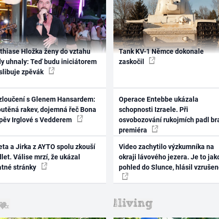
thiase Hložka ženy do vztahu
Tank KV-1 Němce dokonale
dy uhnaly: Teď budu iniciátorem
zaskočil
 slibuje zpěvák
zloučení s Glenem Hansardem:
Operace Entebbe ukázala
outěná rakev, dojemná řeč Bona
schopnosti Izraele. Při
zpěv Irglové s Vedderem
osvobozování rukojmích padl br
premiéra
ta a Jirka z AYTO spolu zkouší
Video zachytilo výzkumníka na
let. Válise mrzí, že ukázal
okraji lávového jezera. Je to jak
atné stránky
pohled do Slunce, hlásil vzruše