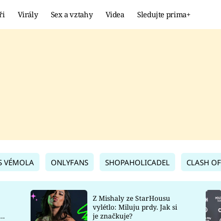
ři
Virály
Sex a vztahy
Videa
Sledujte prima+
Showbyznys
Extrém
VIRÁLY
KURIOZITY
VIDEA
KVÍZY
S VÉMOLA
ONLYFANS
SHOPAHOLICADEL
CLASH OF
Z Mishaly ze StarHousu
vylétlo: Miluju prdy. Jak si
co
je značkuje?