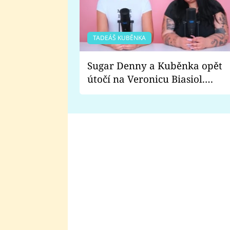
TADEÁŠ KUBĚNKA
Sugar Denny a Kuběnka opět
útočí na Veronicu Biasiol.
Proč je podle nich falešná a
lže o své nevěře?