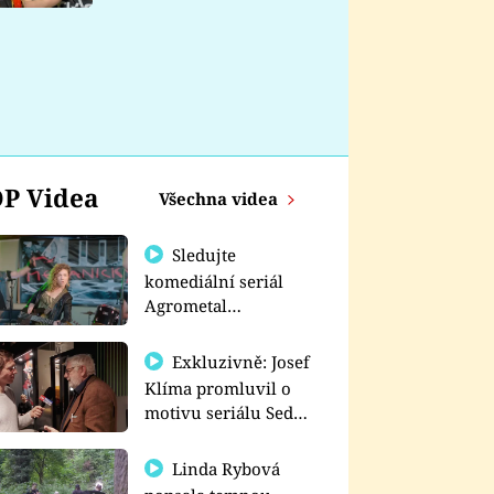
nemá
P Videa
Všechna videa
Sledujte
komediální seriál
Agrometal
exkluzivně na
prima+
Exkluzivně: Josef
Klíma promluvil o
motivu seriálu Sedm
schodů k moci
Linda Rybová