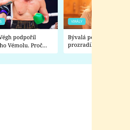
S
VIRÁLY
Bývalá pornoherečka
prozradila, co ji šokova
ho Vémolu. Proč
natáčení Euforie. Vážně
ji zápasit s ním než
bylo drsnější než hanba
 Kinclem?
filmy?