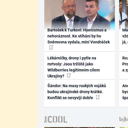
Bartošek k Turkovi: Hyenismus a
Ma
nehoráznost. Ke stíhání by ho
vž
Sněmovna vydala, míní Vondráček
já,
Lékárničky, drony i pytle na
Ro
mrtvoly: Jsou tržiště jako
Pr
Wildberries legitimním cílem
a 
Ukrajiny?
Šándor: Na masy ruských vojáků
Ane
budou ukrajinské drony krátké.
byd
Konflikt se nevyvíjí dobře
šp