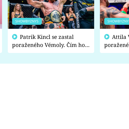
SHOWBYZNYS
SHOWBYZNY
Patrik Kincl se zastal
Attila Végh podpořil
poraženého Vémoly. Čím ho
poražené
fanoušci naštvali?
chce radě
s vítězem