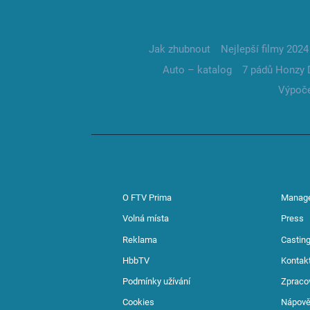
Jak zhubnout
Nejlepší filmy 2024
Auto – katalog
7 pádů Honzy 
Výpoče
O FTV Prima
Manag
Volná místa
Press
Reklama
Casting
HbbTV
Kontak
Podmínky užívání
Zpraco
Cookies
Nápov