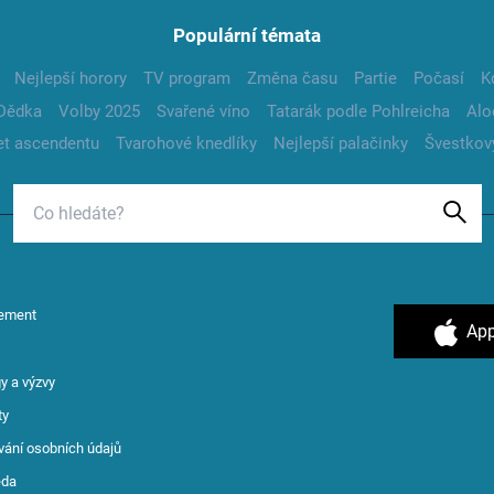
Populární témata
Nejlepší horory
TV program
Změna času
Partie
Počasí
K
Dědka
Volby 2025
Svařené víno
Tatarák podle Pohlreicha
Alo
t ascendentu
Tvarohové knedlíky
Nejlepší palačinky
Švestkov
ement
App
y a výzvy
ty
vání osobních údajů
ěda