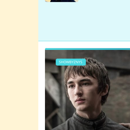
se v Plzni stalo
SHOWBYZNYS