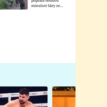
popsala temnou
minulost Sáry ze
seriálu Zákony vlka