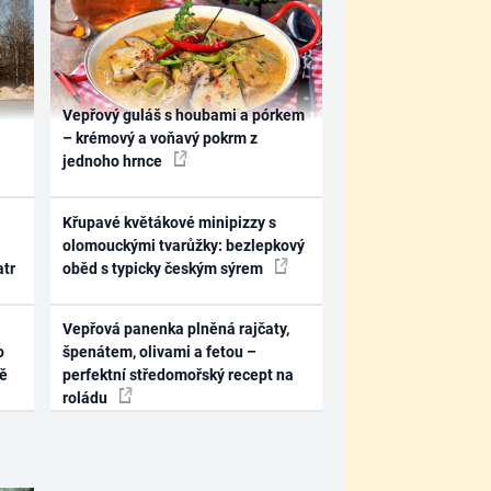
Vepřový guláš s houbami a pórkem
– krémový a voňavý pokrm z
jednoho hrnce
Křupavé květákové minipizzy s
olomouckými tvarůžky: bezlepkový
atr
oběd s typicky českým sýrem
Vepřová panenka plněná rajčaty,
o
špenátem, olivami a fetou –
ně
perfektní středomořský recept na
roládu