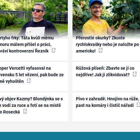
rtyho frky: Táta kvůli mému
Přerostlé okurky? Zkuste
oru málem přišel o práci,
rychlokvašky nebo je naložte po
práví kontroverzní Řezník
americku!
per Vercetti vyfasoval na
Růžová plíseň: Zbavte se jí co
vensku 5 let vězení, pak bude ze
nejdříve! Jak ji zlikvidovat?
mě vyhoštěn
vý objev Kazmy? Blondýnka se s
Pivo v zahradě: Hnojivo na růže,
 vodí za ruce a fotí se na místě
past na komáry i čistič nářadí
ko Rosecká