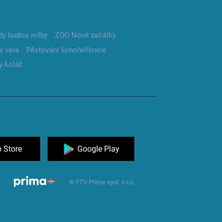
dy budou volby
ZOO Nové začátky
e vera
Pěstování lichořeřišnice
ý koláč
 Store
Google Play
© FTV Prima spol. s r.o.