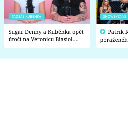
TADEÁŠ KUBĚNKA
SHOWBYZNYS
Sugar Denny a Kuběnka opět
Patrik Kincl se zastal
útočí na Veronicu Biasiol.
poraženéh
Proč je podle nich falešná a
fanoušci n
lže o své nevěře?