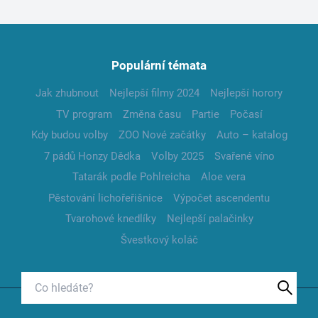
Populární témata
Jak zhubnout
Nejlepší filmy 2024
Nejlepší horory
TV program
Změna času
Partie
Počasí
Kdy budou volby
ZOO Nové začátky
Auto – katalog
7 pádů Honzy Dědka
Volby 2025
Svařené víno
Tatarák podle Pohlreicha
Aloe vera
Pěstování lichořeřišnice
Výpočet ascendentu
Tvarohové knedlíky
Nejlepší palačinky
Švestkový koláč