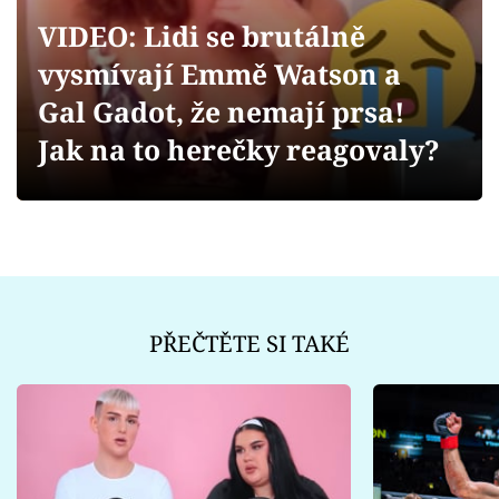
Sex a vztahy
VIDEO: Lidi se brutálně
Videa
vysmívají Emmě Watson a
Gal Gadot, že nemají prsa!
Sledujte prima+
Jak na to herečky reagovaly?
Přihlášení
Sledujte nás
PŘEČTĚTE SI TAKÉ