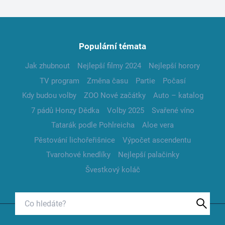
Populární témata
Jak zhubnout
Nejlepší filmy 2024
Nejlepší horory
TV program
Změna času
Partie
Počasí
Kdy budou volby
ZOO Nové začátky
Auto – katalog
7 pádů Honzy Dědka
Volby 2025
Svařené víno
Tatarák podle Pohlreicha
Aloe vera
Pěstování lichořeřišnice
Výpočet ascendentu
Tvarohové knedlíky
Nejlepší palačinky
Švestkový koláč