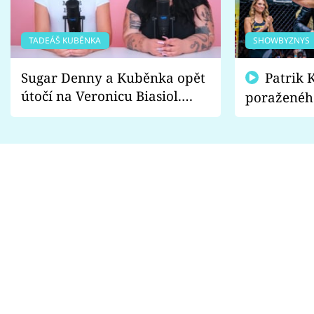
TADEÁŠ KUBĚNKA
SHOWBYZNYS
Sugar Denny a Kuběnka opět
Patrik Kincl se zastal
útočí na Veronicu Biasiol.
poraženéh
Proč je podle nich falešná a
fanoušci n
lže o své nevěře?