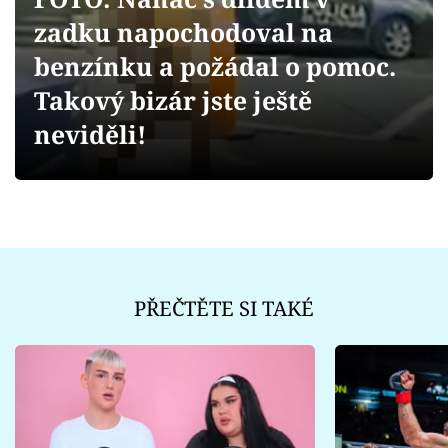
Sex a vztahy
zadku napochodoval na
Videa
benzínku a požádal o pomoc.
Takový bizár jste ještě
Sledujte prima+
neviděli!
Přihlášení
Sledujte nás
PŘEČTĚTE SI TAKÉ