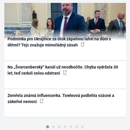
Podmínka pro Ukrajince za útok zápalnou lahví na dům s
dětmi? Tejc zvažuje mimořádný zásah
Na „Švarcenberský“ kanál už neodbočíte. Chyba vydržela 30
let, teď ceduli celou odstraní
Zemřela známá influencerka. Towleová podlehla vzácné a
zákeřné nemoci