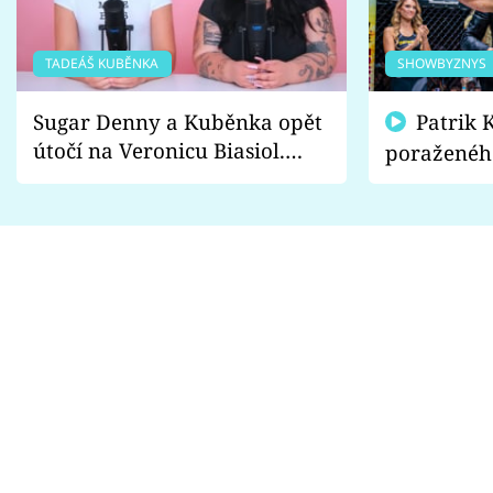
TADEÁŠ KUBĚNKA
SHOWBYZNYS
Sugar Denny a Kuběnka opět
Patrik Kincl se zastal
útočí na Veronicu Biasiol.
poraženéh
Proč je podle nich falešná a
fanoušci n
lže o své nevěře?