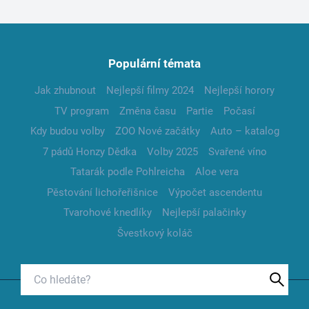
Populární témata
Jak zhubnout
Nejlepší filmy 2024
Nejlepší horory
TV program
Změna času
Partie
Počasí
Kdy budou volby
ZOO Nové začátky
Auto – katalog
7 pádů Honzy Dědka
Volby 2025
Svařené víno
Tatarák podle Pohlreicha
Aloe vera
Pěstování lichořeřišnice
Výpočet ascendentu
Tvarohové knedlíky
Nejlepší palačinky
Švestkový koláč