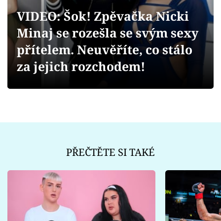
Sex a vztahy
VIDEO: Šok! Zpěvačka Nicki
Videa
Minaj se rozešla se svým sexy
přítelem. Neuvěříte, co stálo
Sledujte prima+
za jejich rozchodem!
Přihlášení
Sledujte nás
PŘEČTĚTE SI TAKÉ