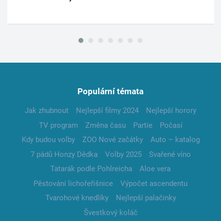
Populární témata
Jak zhubnout
Nejlepší filmy 2024
Nejlepší horory
TV program
Změna času
Partie
Počasí
Kdy budou volby
ZOO Nové začátky
Auto – katalog
7 pádů Honzy Dědka
Volby 2025
Svařené víno
Tatarák podle Pohlreicha
Aloe vera
Pěstování lichořeřišnice
Výpočet ascendentu
Tvarohové knedlíky
Nejlepší palačinky
Švestkový koláč