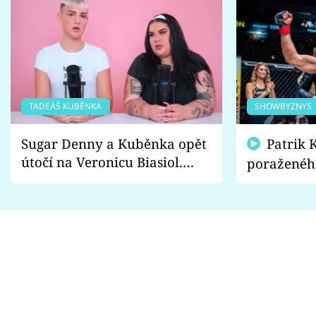
TADEÁŠ KUBĚNKA
SHOWBYZNYS
Sugar Denny a Kuběnka opět
Patrik Kincl se zastal
útočí na Veronicu Biasiol.
poraženéh
Proč je podle nich falešná a
fanoušci n
lže o své nevěře?