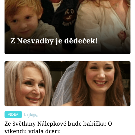
Sex a vztahy
Videa
Sledujte prima+
Z Nesvadby je dědeček!
Přihlášení
Sledujte nás
VIDEA
Ze Světlany Nálepkové bude babička: O
víkendu vdala dceru