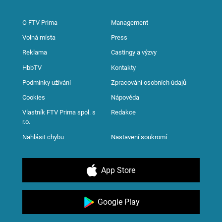
O FTV Prima
Management
Volná místa
Press
Reklama
Castingy a výzvy
HbbTV
Kontakty
Podmínky užívání
Zpracování osobních údajů
Cookies
Nápověda
Vlastník FTV Prima spol. s
Redakce
r.o.
Nahlásit chybu
Nastavení soukromí
App Store
Google Play