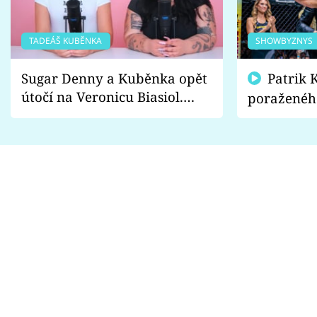
TADEÁŠ KUBĚNKA
SHOWBYZNYS
Sugar Denny a Kuběnka opět
Patrik Kincl se zastal
útočí na Veronicu Biasiol.
poraženéh
Proč je podle nich falešná a
fanoušci n
lže o své nevěře?