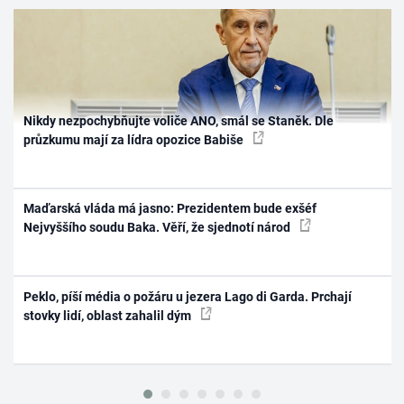
Nikdy nezpochybňujte voliče ANO, smál se Staněk. Dle
průzkumu mají za lídra opozice Babiše
Maďarská vláda má jasno: Prezidentem bude exšéf
Nejvyššího soudu Baka. Věří, že sjednotí národ
Peklo, píší média o požáru u jezera Lago di Garda. Prchají
stovky lidí, oblast zahalil dým