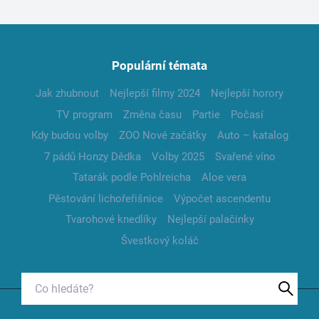
Populární témata
Jak zhubnout
Nejlepší filmy 2024
Nejlepší horory
TV program
Změna času
Partie
Počasí
Kdy budou volby
ZOO Nové začátky
Auto – katalog
7 pádů Honzy Dědka
Volby 2025
Svařené víno
Tatarák podle Pohlreicha
Aloe vera
Pěstování lichořeřišnice
Výpočet ascendentu
Tvarohové knedlíky
Nejlepší palačinky
Švestkový koláč