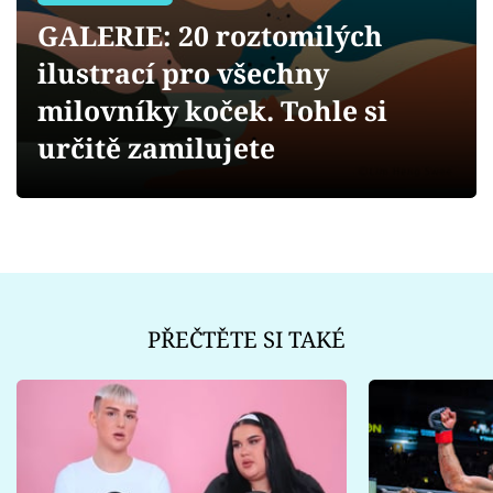
Sex a vztahy
GALERIE: 20 roztomilých
Videa
ilustrací pro všechny
milovníky koček. Tohle si
Sledujte prima+
určitě zamilujete
Přihlášení
Sledujte nás
PŘEČTĚTE SI TAKÉ