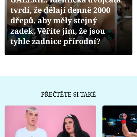
Sex a vztahy
tvrdí, že dělají denně 2000
Videa
dřepů, aby měly stejný
zadek. Věříte jim, že jsou
Sledujte prima+
tyhle zadnice přírodní?
Přihlášení
Sledujte nás
PŘEČTĚTE SI TAKÉ