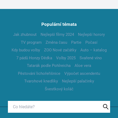
Populární témata
Jak zhubnout
Nejlepší filmy 2024
Nejlepší horory
TV program
Změna času
Partie
Počasí
Kdy budou volby
ZOO Nové začátky
Auto – katalog
7 pádů Honzy Dědka
Volby 2025
Svařené víno
Tatarák podle Pohlreicha
Aloe vera
Pěstování lichořeřišnice
Výpočet ascendentu
Tvarohové knedlíky
Nejlepší palačinky
Švestkový koláč