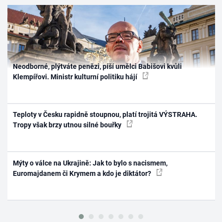
Neodborné, plýtváte penězi, píší umělci Babišovi kvůli
Klempířovi. Ministr kulturní politiku hájí
Teploty v Česku rapidně stoupnou, platí trojitá VÝSTRAHA.
Tropy však brzy utnou silné bouřky
Mýty o válce na Ukrajině: Jak to bylo s nacismem,
Euromajdanem či Krymem a kdo je diktátor?