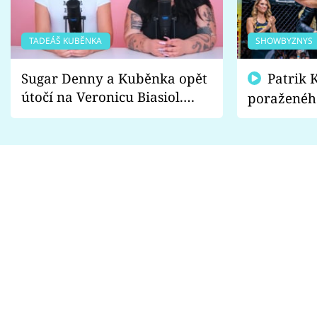
TADEÁŠ KUBĚNKA
SHOWBYZNYS
Sugar Denny a Kuběnka opět
Patrik Kincl se zastal
útočí na Veronicu Biasiol.
poraženéh
Proč je podle nich falešná a
fanoušci n
lže o své nevěře?