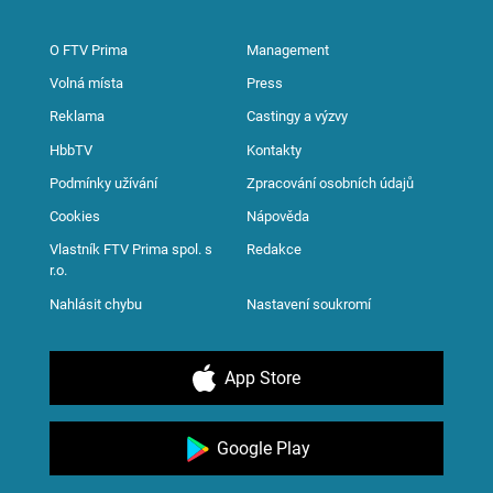
O FTV Prima
Management
Volná místa
Press
Reklama
Castingy a výzvy
HbbTV
Kontakty
Podmínky užívání
Zpracování osobních údajů
Cookies
Nápověda
Vlastník FTV Prima spol. s
Redakce
r.o.
Nahlásit chybu
Nastavení soukromí
App Store
Google Play