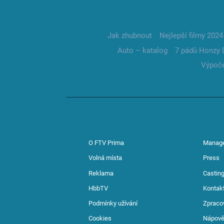
Jak zhubnout
Nejlepší filmy 2024
Auto – katalog
7 pádů Honzy 
Výpoče
O FTV Prima
Manag
Volná místa
Press
Reklama
Casting
HbbTV
Kontak
Podmínky užívání
Zpraco
Cookies
Nápov