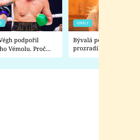
S
VIRÁLY
Bývalá pornoherečka
prozradila, co ji šokova
ho Vémolu. Proč
natáčení Euforie. Vážně
ji zápasit s ním než
bylo drsnější než hanba
 Kinclem?
filmy?