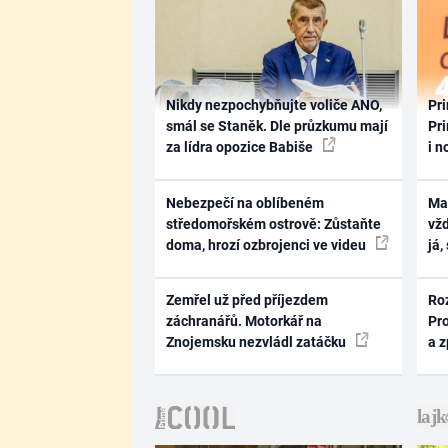
Nikdy nezpochybňujte voliče ANO,
Pri
smál se Staněk. Dle průzkumu mají
Pri
za lídra opozice Babiše
i n
Nebezpečí na oblíbeném
Ma
středomořském ostrově: Zůstaňte
vž
doma, hrozí ozbrojenci ve videu
já,
Zemřel už před příjezdem
Ro
záchranářů. Motorkář na
Pr
Znojemsku nezvládl zatáčku
a 