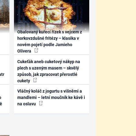
Obalovaný kuřecí řízek s vejcem z
horkovzdušné fritézy – klasika v
novém pojetí podle Jamieho
Olivera
Cukeťák aneb cuketový nákyp na
plech s uzeným masem – skvělý
atr
způsob, jak zpracovat přerostlé
cukety
Vláčný koláč z jogurtu s višněmi a
o
mandlemi – letní moučník ke kávě i
ně
na oslavu