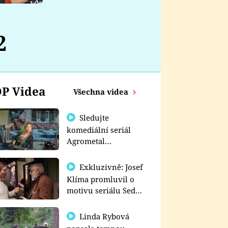
nemá
2
P Videa
Všechna videa
Sledujte
komediální seriál
Agrometal
exkluzivně na
prima+
Exkluzivně: Josef
Klíma promluvil o
motivu seriálu Sedm
schodů k moci
Linda Rybová