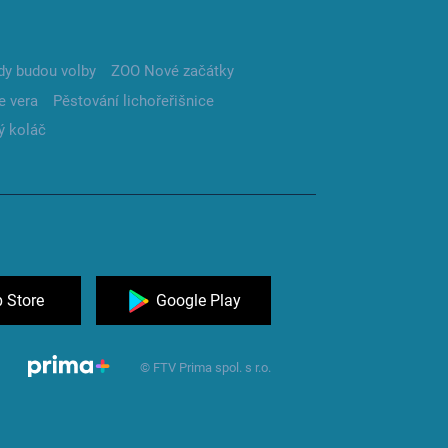
dy budou volby
ZOO Nové začátky
e vera
Pěstování lichořeřišnice
ý koláč
 Store
Google Play
© FTV Prima spol. s r.o.