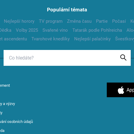
Populární témata
Nejlepší horory
TV program
Změna času
Partie
Počasí
K
Dědka
Volby 2025
Svařené víno
Tatarák podle Pohlreicha
Alo
t ascendentu
Tvarohové knedlíky
Nejlepší palačinky
Švestkov
ement
App
y a výzvy
ty
vání osobních údajů
ěda