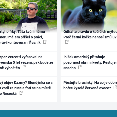
rtyho frky: Táta kvůli mému
Odhalte pravdu o kočičích mýtec
oru málem přišel o práci,
Proč černá kočka nenosí smůlu?
práví kontroverzní Řezník
per Vercetti vyfasoval na
Ibišek americký přitahuje
vensku 5 let vězení, pak bude ze
pozornost obřími květy. Pěstuje 
mě vyhoštěn
snadno
vý objev Kazmy? Blondýnka se s
Pěstujte brusinky! Na co je dobr
 vodí za ruce a fotí se na místě
hořce kyselé červené ovoce?
ko Rosecká