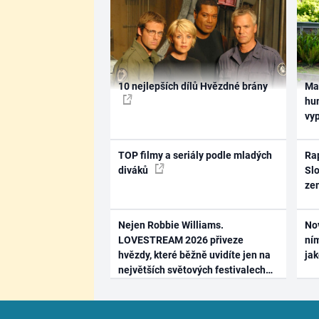
10 nejlepších dílů Hvězdné brány
Ma
hum
vy
TOP filmy a seriály podle mladých
Rap
diváků
Slo
ze
Nejen Robbie Williams.
No
LOVESTREAM 2026 přiveze
ním
hvězdy, které běžně uvidíte jen na
ja
největších světových festivalech