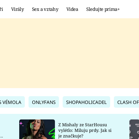
ři
Virály
Sex a vztahy
Videa
Sledujte prima+
Showbyznys
Extrém
VIRÁLY
KURIOZITY
VIDEA
KVÍZY
S VÉMOLA
ONLYFANS
SHOPAHOLICADEL
CLASH OF
Z Mishaly ze StarHousu
vylétlo: Miluju prdy. Jak si
co
je značkuje?