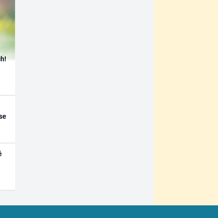
h!
se
é