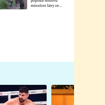
popsala temnou
minulost Sáry ze
seriálu Zákony vlka