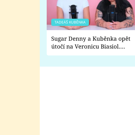
TADEÁŠ KUBĚNKA
Sugar Denny a Kuběnka opět
útočí na Veronicu Biasiol.
Proč je podle nich falešná a
lže o své nevěře?