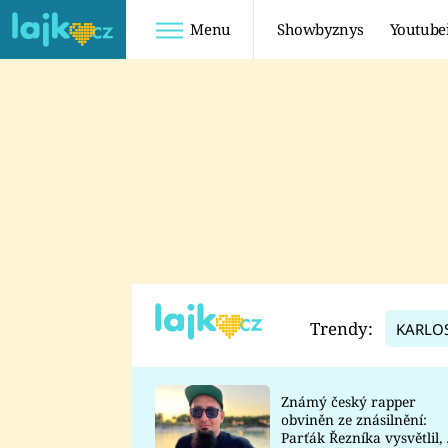
Menu
Showbyznys
Youtube
Youtuberky
Youtubeři
SHOPAHOLICADEL
FATTYPILLOW
ANNA ŠULC
FREESCOOT
SUGAR DENNY
ADAM KAJUMI
LADUŠKA
TADEÁŠ KUBĚNKA
DOMINIKA
DATEL
Trendy:
KARLO
MYSLIVCOVÁ
Známý český rapper
obviněn ze znásilnění:
Parťák Řezníka vysvětlil, 