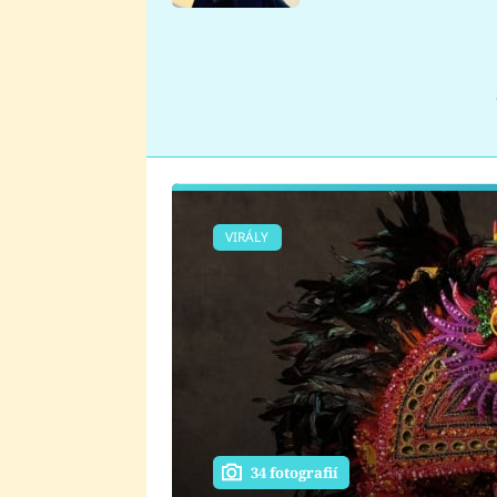
se v Plzni stalo
VIRÁLY
34 fotografií