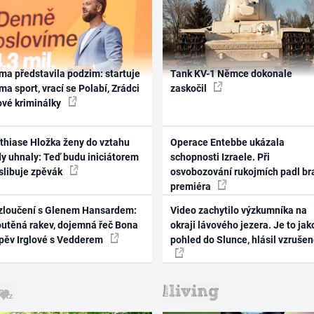
ma představila podzim: startuje
Tank KV-1 Němce dokonale
ma sport, vrací se Polabí, Zrádci
zaskočil
ové kriminálky
thiase Hložka ženy do vztahu
Operace Entebbe ukázala
dy uhnaly: Teď budu iniciátorem
schopnosti Izraele. Při
 slibuje zpěvák
osvobozování rukojmích padl br
premiéra
zloučení s Glenem Hansardem:
Video zachytilo výzkumníka na
outěná rakev, dojemná řeč Bona
okraji lávového jezera. Je to jak
zpěv Irglové s Vedderem
pohled do Slunce, hlásil vzruše