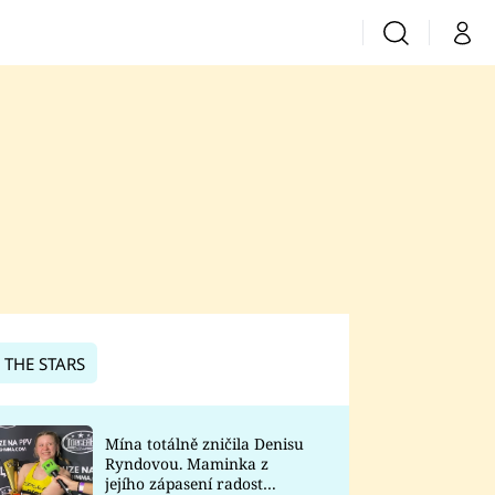
Vyhledávání
Můj 
Prima+
CNN Prima News
Prima Fresh
Prima Living
Prima Zoom
 THE STARS
Prima Lajk
Mína totálně zničila Denisu
Ryndovou. Maminka z
Sledujte nás
jejího zápasení radost