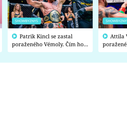
SHOWBYZNYS
SHOWBYZNY
Patrik Kincl se zastal
Attila Végh podpořil
poraženého Vémoly. Čím ho
poražené
fanoušci naštvali?
chce radě
s vítězem