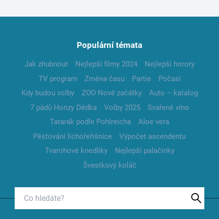
Populární témata
Jak zhubnout
Nejlepší filmy 2024
Nejlepší horory
TV program
Změna času
Partie
Počasí
Kdy budou volby
ZOO Nové začátky
Auto – katalog
7 pádů Honzy Dědka
Volby 2025
Svařené víno
Tatarák podle Pohlreicha
Aloe vera
Pěstování lichořeřišnice
Výpočet ascendentu
Tvarohové knedlíky
Nejlepší palačinky
Švestkový koláč