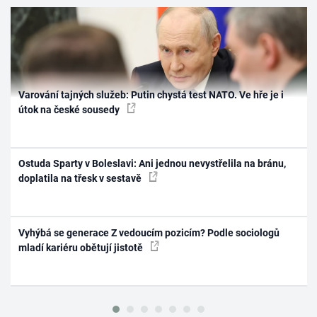
Varování tajných služeb: Putin chystá test NATO. Ve hře je i
útok na české sousedy
Ostuda Sparty v Boleslavi: Ani jednou nevystřelila na bránu,
doplatila na třesk v sestavě
Vyhýbá se generace Z vedoucím pozicím? Podle sociologů
mladí kariéru obětují jistotě