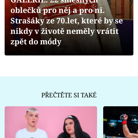
Sex a vztahy
oblečků pro něj a pro ni.
Videa
Strašáky ze 70.let, které by se
nikdy v životě neměly vrátit
Sledujte prima+
zpět do módy
Přihlášení
Sledujte nás
PŘEČTĚTE SI TAKÉ