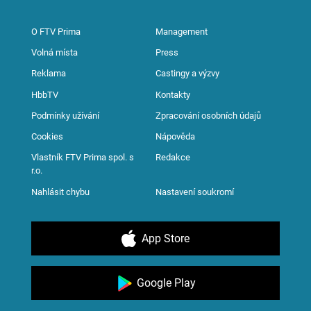
O FTV Prima
Management
Volná místa
Press
Reklama
Castingy a výzvy
HbbTV
Kontakty
Podmínky užívání
Zpracování osobních údajů
Cookies
Nápověda
Vlastník FTV Prima spol. s
Redakce
r.o.
Nahlásit chybu
Nastavení soukromí
App Store
Google Play