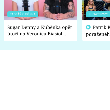
TADEÁŠ KUBĚNKA
SHOWBYZNYS
Sugar Denny a Kuběnka opět
Patrik Kincl se zastal
útočí na Veronicu Biasiol.
poraženéh
Proč je podle nich falešná a
fanoušci n
lže o své nevěře?