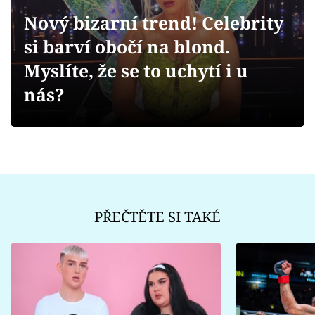
Sex a vztahy
Nový bizarní trend! Celebrity
Videa
si barví obočí na blond.
Myslíte, že se to uchytí i u
Sledujte prima+
nás?
Přihlášení
Sledujte nás
PŘEČTĚTE SI TAKÉ