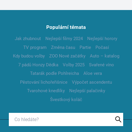
Populární témata
Jak zhubnout
Nejlepší filmy 2024
Nejlepší horory
TV program
Změna času
Partie
Počasí
Kdy budou volby
ZOO Nové začátky
Auto – katalog
7 pádů Honzy Dědka
Volby 2025
Svařené víno
Tatarák podle Pohlreicha
Aloe vera
Pěstování lichořeřišnice
Výpočet ascendentu
Tvarohové knedlíky
Nejlepší palačinky
Švestkový koláč