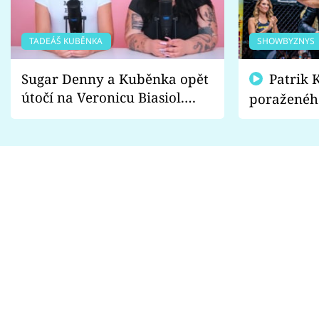
TADEÁŠ KUBĚNKA
SHOWBYZNYS
Sugar Denny a Kuběnka opět
Patrik Kincl se zastal
útočí na Veronicu Biasiol.
poraženéh
Proč je podle nich falešná a
fanoušci n
lže o své nevěře?