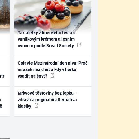
Tartaletky z lineckého těsta s
vanilkovým krémem a lesním
ovocem podle Bread Society
Oslavte Mezinárodní den piva: Proč
mrazák ničí chuť a kdy v horku
atr
vsadit na šnyt?
Mrkvové těstoviny bez lepku –
o
zdravá a originální alternativa
ně
klasiky