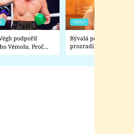
S
VIRÁLY
Bývalá pornoherečka
prozradila, co ji šokova
ho Vémolu. Proč
natáčení Euforie. Vážně
ji zápasit s ním než
bylo drsnější než hanba
 Kinclem?
filmy?