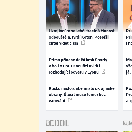
Ukrajincům se lehčí trestná činnost
Pri
odpouštěla, tvrdí Koten. Pospíšil
Pri
chtěl vidět čísla
i n
Prima přinese další krok Sparty
Ma
v boji o LM. Fanoušci uvidí i
vž
rozhodující odvetu v Lyonu
já,
Rusko našlo slabé místo ukrajinské
Ro
obrany. Útočit může téměř bez
Pr
varování
a 