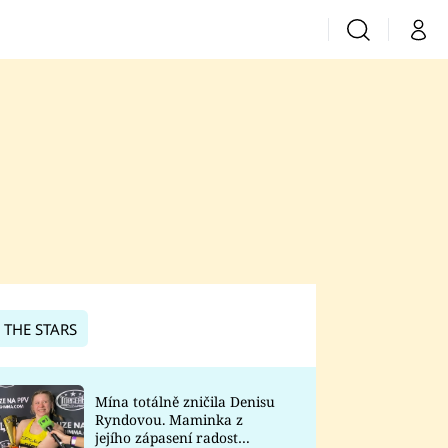
Vyhledávání
Můj 
Prima+
CNN Prima News
Prima Fresh
Prima Living
Prima Zoom
 THE STARS
Prima Lajk
Mína totálně zničila Denisu
Ryndovou. Maminka z
Sledujte nás
jejího zápasení radost