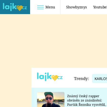
Menu
Showbyznys
Youtube
Youtuberky
Youtubeři
SHOPAHOLICADEL
FATTYPILLOW
ANNA ŠULC
FREESCOOT
SUGAR DENNY
ADAM KAJUMI
LADUŠKA
TADEÁŠ KUBĚNKA
DOMINIKA
DATEL
Trendy:
KARLO
MYSLIVCOVÁ
Známý český rapper
obviněn ze znásilnění:
Parťák Řezníka vysvětlil, 