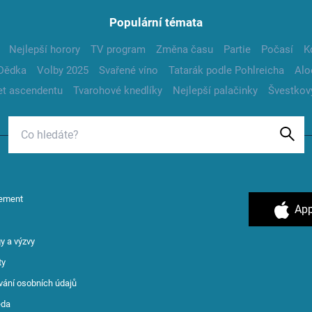
Populární témata
Nejlepší horory
TV program
Změna času
Partie
Počasí
K
Dědka
Volby 2025
Svařené víno
Tatarák podle Pohlreicha
Alo
t ascendentu
Tvarohové knedlíky
Nejlepší palačinky
Švestkov
ement
App
y a výzvy
ty
vání osobních údajů
ěda