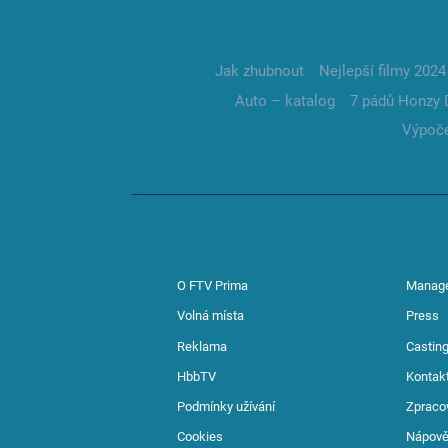
Jak zhubnout
Nejlepší filmy 2024
Auto – katalog
7 pádů Honzy 
Výpoče
O FTV Prima
Manag
Volná místa
Press
Reklama
Casting
HbbTV
Kontak
Podmínky užívání
Zpraco
Cookies
Nápov