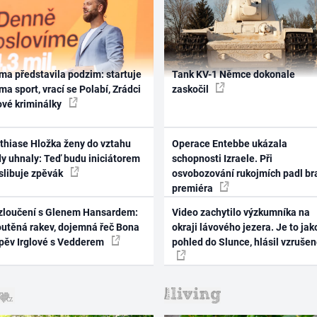
ma představila podzim: startuje
Tank KV-1 Němce dokonale
ma sport, vrací se Polabí, Zrádci
zaskočil
ové kriminálky
thiase Hložka ženy do vztahu
Operace Entebbe ukázala
dy uhnaly: Teď budu iniciátorem
schopnosti Izraele. Při
 slibuje zpěvák
osvobozování rukojmích padl br
premiéra
zloučení s Glenem Hansardem:
Video zachytilo výzkumníka na
outěná rakev, dojemná řeč Bona
okraji lávového jezera. Je to jak
zpěv Irglové s Vedderem
pohled do Slunce, hlásil vzruše