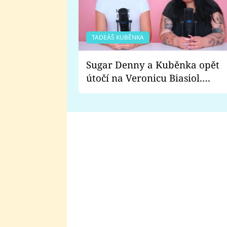
TADEÁŠ KUBĚNKA
Sugar Denny a Kuběnka opět
útočí na Veronicu Biasiol.
Proč je podle nich falešná a
lže o své nevěře?