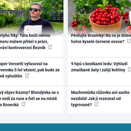
rtyho frky: Táta kvůli mému
Pěstujte brusinky! Na co je dobr
oru málem přišel o práci,
hořce kyselé červené ovoce?
práví kontroverzní Řezník
per Vercetti vyfasoval na
9 tipů s kostkami ledu: Vyhladí
vensku 5 let vězení, pak bude ze
zmačkané šaty i zalijí květiny
mě vyhoštěn
vý objev Kazmy? Blondýnka se s
Muchomůrku růžovku ani sucho
 vodí za ruce a fotí se na místě
nezdolá! Jak ji rozeznat od
ko Rosecká
tygrované?