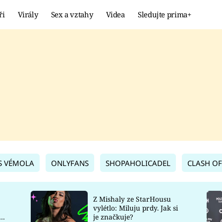
ři
Virály
Sex a vztahy
Videa
Sledujte prima+
Showbyznys
Extrém
VIRÁLY
KURIOZITY
VIDEA
KVÍZY
S VÉMOLA
ONLYFANS
SHOPAHOLICADEL
CLASH OF
Z Mishaly ze StarHousu
vylétlo: Miluju prdy. Jak si
co
je značkuje?