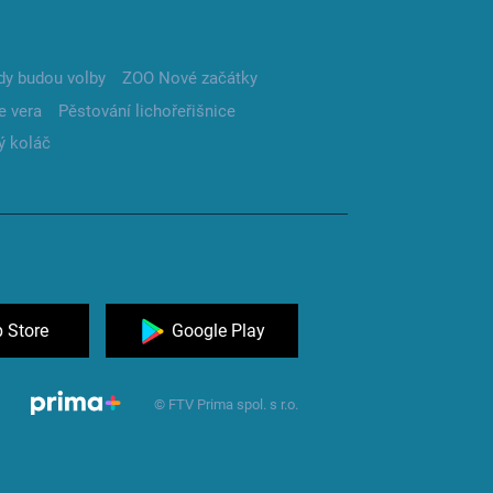
dy budou volby
ZOO Nové začátky
e vera
Pěstování lichořeřišnice
ý koláč
 Store
Google Play
© FTV Prima spol. s r.o.