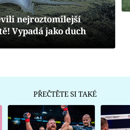
vili nejroztomilejší
tě! Vypadá jako duch
PŘEČTĚTE SI TAKÉ