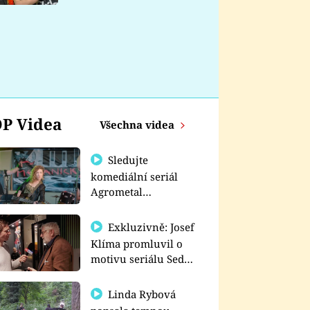
nemá
P Videa
Všechna videa
Sledujte
komediální seriál
Agrometal
exkluzivně na
prima+
Exkluzivně: Josef
Klíma promluvil o
motivu seriálu Sedm
schodů k moci
Linda Rybová