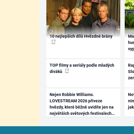
10 nejlepších dílů Hvězdné brány
Ma
hum
vy
TOP filmy a seriály podle mladých
Rap
diváků
Slo
ze
Nejen Robbie Williams.
No
LOVESTREAM 2026 přiveze
ním
hvězdy, které běžně uvidíte jen na
ja
největších světových festivalech