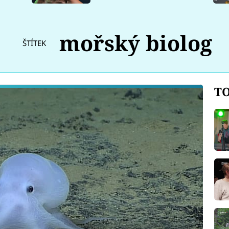
mořský biolog
ŠTÍTEK
TO