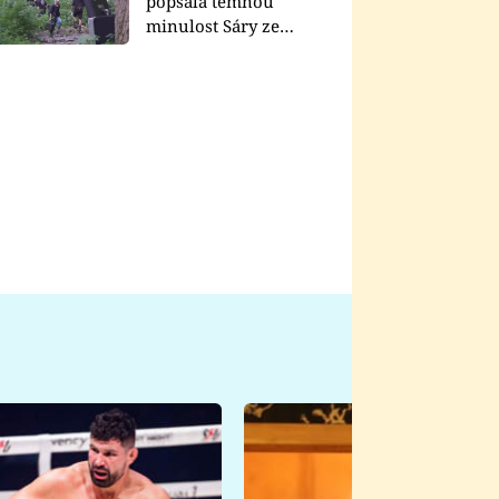
popsala temnou
minulost Sáry ze
seriálu Zákony vlka