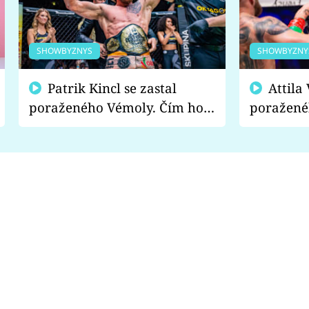
SHOWBYZNYS
SHOWBYZNY
Patrik Kincl se zastal
Attila Végh podpořil
poraženého Vémoly. Čím ho
poražené
fanoušci naštvali?
chce radě
s vítězem