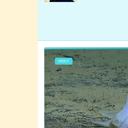
se v Plzni stalo
VIRÁLY