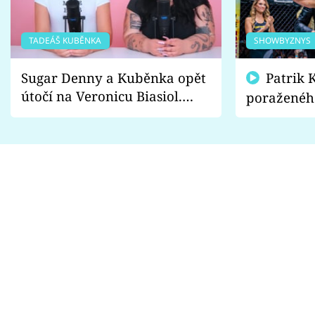
TADEÁŠ KUBĚNKA
SHOWBYZNYS
Sugar Denny a Kuběnka opět
Patrik Kincl se zastal
útočí na Veronicu Biasiol.
poraženéh
Proč je podle nich falešná a
fanoušci n
lže o své nevěře?