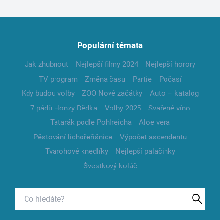
Populární témata
Jak zhubnout
Nejlepší filmy 2024
Nejlepší horory
TV program
Změna času
Partie
Počasí
Kdy budou volby
ZOO Nové začátky
Auto – katalog
7 pádů Honzy Dědka
Volby 2025
Svařené víno
Tatarák podle Pohlreicha
Aloe vera
Pěstování lichořeřišnice
Výpočet ascendentu
Tvarohové knedlíky
Nejlepší palačinky
Švestkový koláč