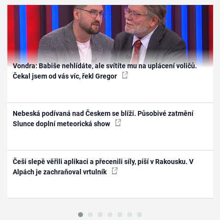
Vondra: Babiše nehlídáte, ale svítíte mu na uplácení voličů.
Čekal jsem od vás víc, řekl Gregor
Nebeská podívaná nad Českem se blíží. Působivé zatmění
Slunce doplní meteorická show
Češi slepě věřili aplikaci a přecenili síly, píší v Rakousku. V
Alpách je zachraňoval vrtulník