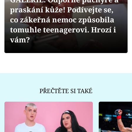
Sex a vztahy
praskání kůže! Podívejte se,
Videa
co zákeřná nemoc způsobila
tomuhle teenagerovi. Hrozí i
Sledujte prima+
vám?
Přihlášení
Sledujte nás
PŘEČTĚTE SI TAKÉ