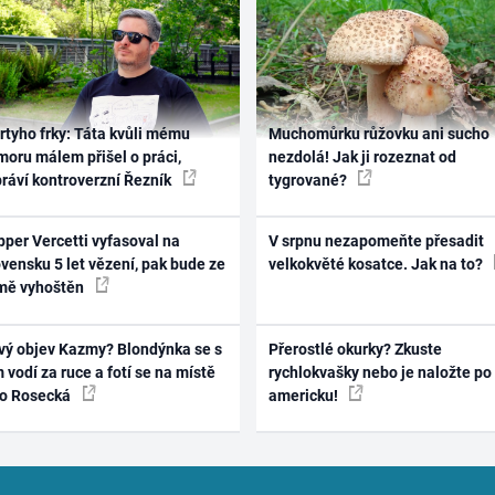
rtyho frky: Táta kvůli mému
Muchomůrku růžovku ani sucho
oru málem přišel o práci,
nezdolá! Jak ji rozeznat od
práví kontroverzní Řezník
tygrované?
per Vercetti vyfasoval na
V srpnu nezapomeňte přesadit
vensku 5 let vězení, pak bude ze
velkokvěté kosatce. Jak na to?
mě vyhoštěn
vý objev Kazmy? Blondýnka se s
Přerostlé okurky? Zkuste
 vodí za ruce a fotí se na místě
rychlokvašky nebo je naložte po
ko Rosecká
americku!