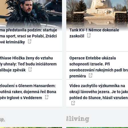
ma představila podzim: startuje
Tank KV-1 Němce dokonale
ma sport, vrací se Polabí, Zrádci
zaskočil
ové kriminálky
thiase Hložka ženy do vztahu
Operace Entebbe ukázala
dy uhnaly: Teď budu iniciátorem
schopnosti Izraele. Při
 slibuje zpěvák
osvobozování rukojmích padl br
premiéra
zloučení s Glenem Hansardem:
Video zachytilo výzkumníka na
outěná rakev, dojemná řeč Bona
okraji lávového jezera. Je to jak
zpěv Irglové s Vedderem
pohled do Slunce, hlásil vzruše