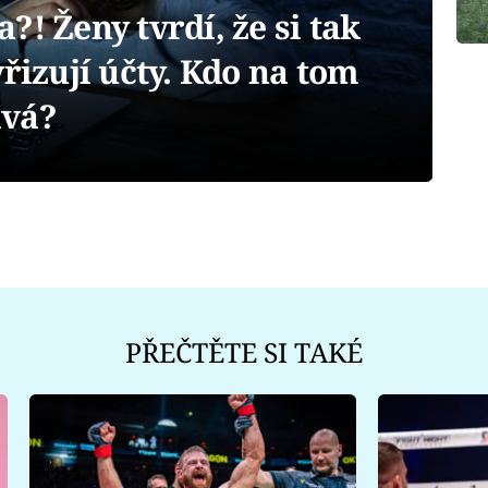
?! Ženy tvrdí, že si tak
yřizují účty. Kdo na tom
ává?
PŘEČTĚTE SI TAKÉ