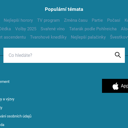
Populární témata
Nejlepší horory
TV program
Změna času
Partie
Počasí
K
Dědka
Volby 2025
Svařené víno
Tatarák podle Pohlreicha
Alo
t ascendentu
Tvarohové knedlíky
Nejlepší palačinky
Švestkov
ement
App
y a výzvy
ty
vání osobních údajů
ěda