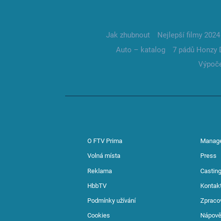
Jak zhubnout
Nejlepší filmy 2024
Auto – katalog
7 pádů Honzy 
Výpoče
O FTV Prima
Manag
Volná místa
Press
Reklama
Casting
HbbTV
Kontak
Podmínky užívání
Zpraco
Cookies
Nápov