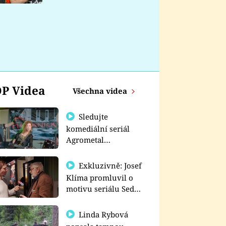
nemá
P Videa
Všechna videa
Sledujte
komediální seriál
Agrometal
exkluzivně na
prima+
Exkluzivně: Josef
Klíma promluvil o
motivu seriálu Sedm
schodů k moci
Linda Rybová