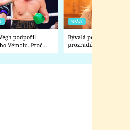
S
VIRÁLY
Bývalá pornoherečka
prozradila, co ji šokova
ho Vémolu. Proč
natáčení Euforie. Vážně
ji zápasit s ním než
bylo drsnější než hanba
 Kinclem?
filmy?