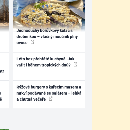
Jednoduchý borůvkový koláč s
drobenkou – vláčný moučník plný
ovoce
Léto bez přehřáté kuchyně. Jak
vařit i během tropických dnů?
atr
Rýžové burgery s kuřecím masem a
o
mrkví podávané se salátem – lehká
ně
a chutná večeře