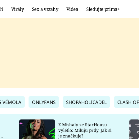
ři
Virály
Sex a vztahy
Videa
Sledujte prima+
Showbyznys
Extrém
VIRÁLY
KURIOZITY
VIDEA
KVÍZY
S VÉMOLA
ONLYFANS
SHOPAHOLICADEL
CLASH OF
Z Mishaly ze StarHousu
vylétlo: Miluju prdy. Jak si
co
je značkuje?