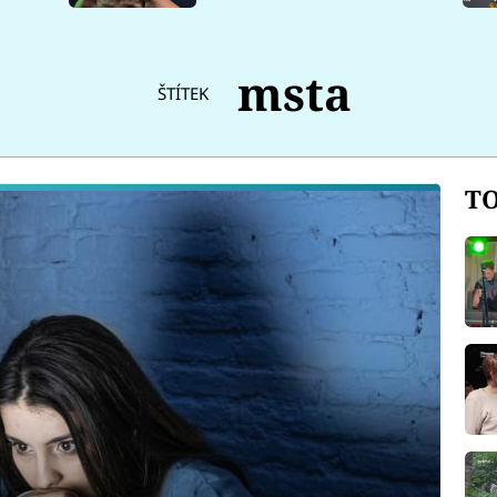
msta
ŠTÍTEK
TO