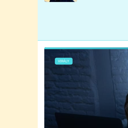
se v Plzni stalo
VIRÁLY