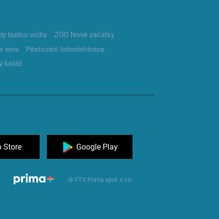
dy budou volby
ZOO Nové začátky
e vera
Pěstování lichořeřišnice
ý koláč
 Store
Google Play
© FTV Prima spol. s r.o.