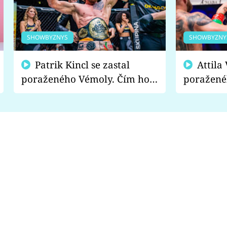
SHOWBYZNYS
SHOWBYZNY
Patrik Kincl se zastal
Attila Végh podpořil
poraženého Vémoly. Čím ho
poražené
fanoušci naštvali?
chce radě
s vítězem