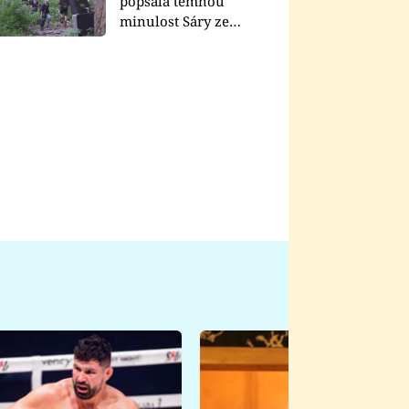
popsala temnou
minulost Sáry ze
seriálu Zákony vlka