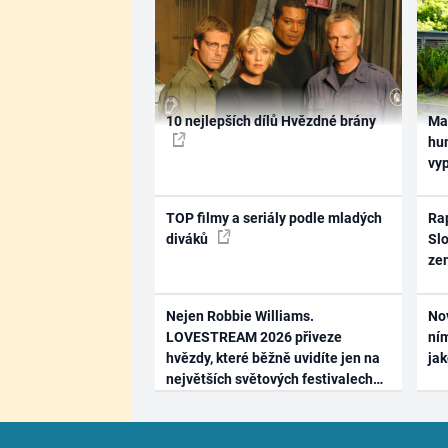
10 nejlepších dílů Hvězdné brány
Ma
hum
vy
TOP filmy a seriály podle mladých
Rap
diváků
Slo
ze
Nejen Robbie Williams.
No
LOVESTREAM 2026 přiveze
ním
hvězdy, které běžně uvidíte jen na
ja
největších světových festivalech