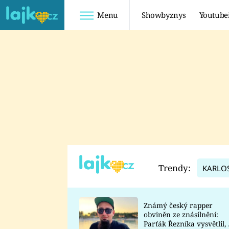
Menu
Showbyznys
Youtube
Youtuberky
Youtubeři
SHOPAHOLICADEL
FATTYPILLOW
ANNA ŠULC
FREESCOOT
SUGAR DENNY
ADAM KAJUMI
LADUŠKA
TADEÁŠ KUBĚNKA
DOMINIKA
DATEL
Trendy:
KARLO
MYSLIVCOVÁ
Známý český rapper
obviněn ze znásilnění:
Parťák Řezníka vysvětlil, 