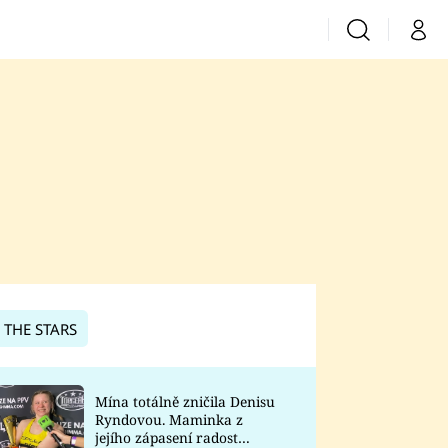
Vyhledávání
Můj 
Prima+
CNN Prima News
Prima Fresh
Prima Living
Prima Zoom
 THE STARS
Prima Lajk
Mína totálně zničila Denisu
Ryndovou. Maminka z
Sledujte nás
jejího zápasení radost