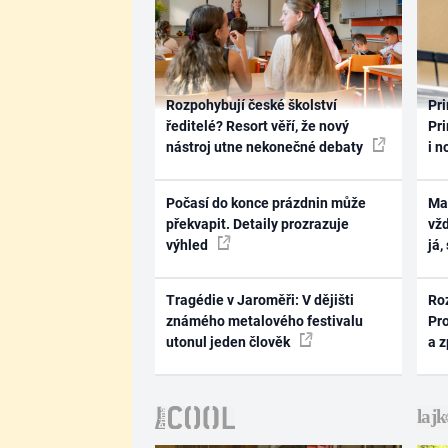
Rozpohybují české školství
Pri
ředitelé? Resort věří, že nový
Pri
nástroj utne nekonečné debaty
i n
Počasí do konce prázdnin může
Ma
překvapit. Detaily prozrazuje
vž
výhled
já,
Tragédie v Jaroměři: V dějišti
Ro
známého metalového festivalu
Pr
utonul jeden člověk
a 