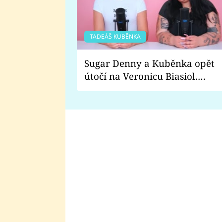
TADEÁŠ KUBĚNKA
Sugar Denny a Kuběnka opět
útočí na Veronicu Biasiol.
Proč je podle nich falešná a
lže o své nevěře?