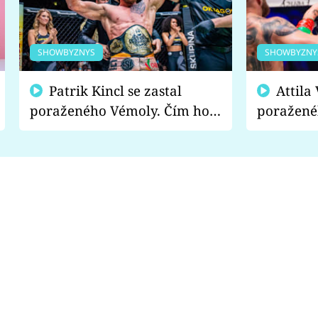
SHOWBYZNYS
SHOWBYZNY
Patrik Kincl se zastal
Attila Végh podpořil
poraženého Vémoly. Čím ho
poražené
fanoušci naštvali?
chce radě
s vítězem