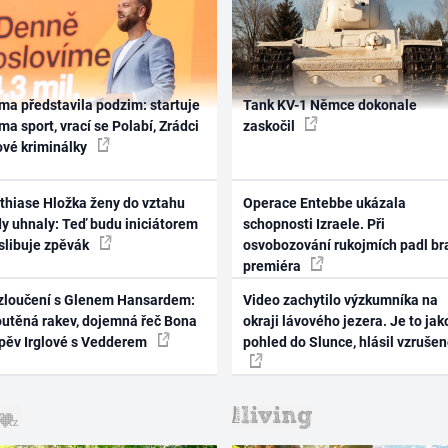
ma představila podzim: startuje
Tank KV-1 Němce dokonale
ma sport, vrací se Polabí, Zrádci
zaskočil
ové kriminálky
thiase Hložka ženy do vztahu
Operace Entebbe ukázala
dy uhnaly: Teď budu iniciátorem
schopnosti Izraele. Při
 slibuje zpěvák
osvobozování rukojmích padl br
premiéra
zloučení s Glenem Hansardem:
Video zachytilo výzkumníka na
outěná rakev, dojemná řeč Bona
okraji lávového jezera. Je to jak
zpěv Irglové s Vedderem
pohled do Slunce, hlásil vzruše