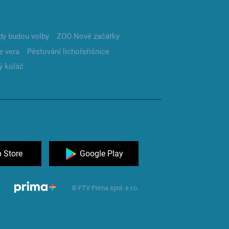
dy budou volby
ZOO Nové začátky
e vera
Pěstování lichořeřišnice
ý koláč
 Store
Google Play
© FTV Prima spol. s r.o.