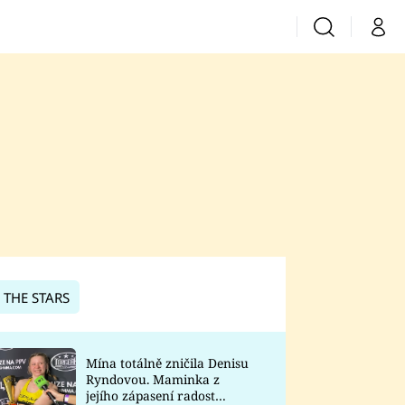
Vyhledávání
Můj 
Prima+
CNN Prima News
Prima Fresh
Prima Living
Prima Zoom
 THE STARS
Prima Lajk
Mína totálně zničila Denisu
Ryndovou. Maminka z
Sledujte nás
jejího zápasení radost