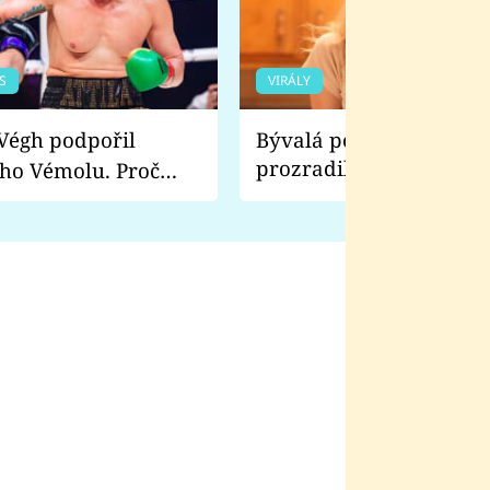
S
VIRÁLY
Bývalá pornoherečka
prozradila, co ji šokova
ho Vémolu. Proč
natáčení Euforie. Vážně
ji zápasit s ním než
bylo drsnější než hanba
 Kinclem?
filmy?