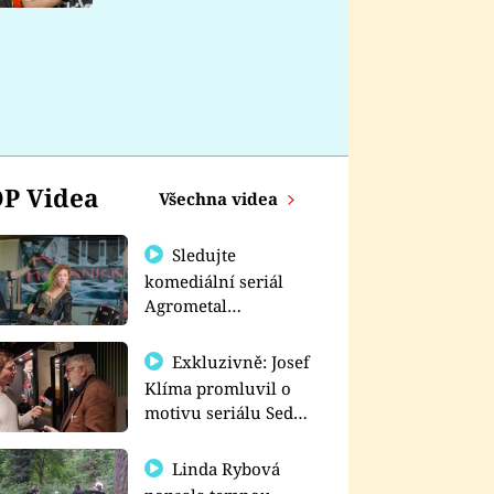
nemá
P Videa
Všechna videa
Sledujte
komediální seriál
Agrometal
exkluzivně na
prima+
Exkluzivně: Josef
Klíma promluvil o
motivu seriálu Sedm
schodů k moci
Linda Rybová