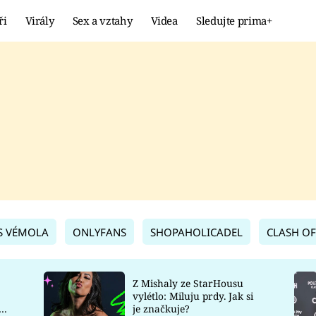
ři
Virály
Sex a vztahy
Videa
Sledujte prima+
Showbyznys
Extrém
VIRÁLY
KURIOZITY
VIDEA
KVÍZY
S VÉMOLA
ONLYFANS
SHOPAHOLICADEL
CLASH OF
Z Mishaly ze StarHousu
vylétlo: Miluju prdy. Jak si
co
je značkuje?