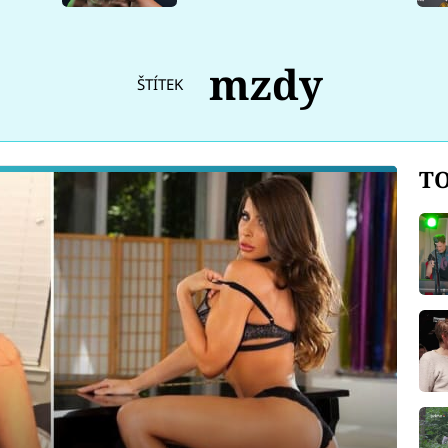
mzdy
ŠTÍTEK
TO