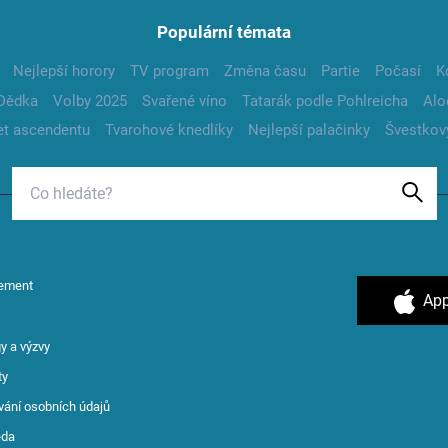
Populární témata
Nejlepší horory
TV program
Změna času
Partie
Počasí
K
Dědka
Volby 2025
Svařené víno
Tatarák podle Pohlreicha
Alo
t ascendentu
Tvarohové knedlíky
Nejlepší palačinky
Švestkov
ement
App
y a výzvy
ty
vání osobních údajů
ěda