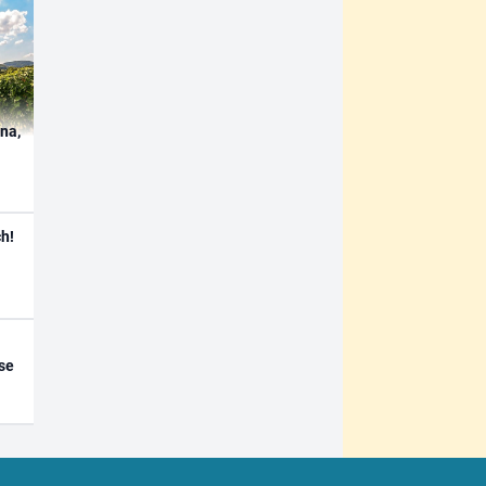
ína,
h!
se