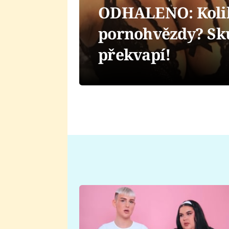
ODHALENO: Kolik
pornohvězdy? Sku
překvapí!