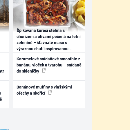
Špikovaná kuřecí stehna s
chorizem a olivami pečená na letní
zelenině – šťavnaté maso s
výraznou chutí inspirovanou
Španělskem
Karamelové snídaňové smoothie z
banánu, vloček a tvarohu – snídaně
atr
do skleničky
Banánové muffiny s vlašskými
o
ořechy a skořicí
ně