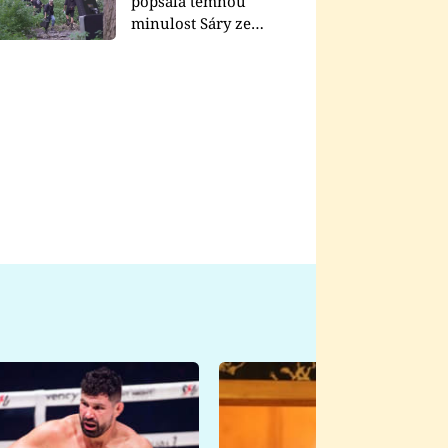
popsala temnou
minulost Sáry ze
seriálu Zákony vlka