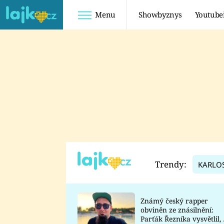
Menu
Showbyznys
Youtube
Youtuberky
Youtubeři
SHOPAHOLICADEL
FATTYPILLOW
ANNA ŠULC
FREESCOOT
SUGAR DENNY
ADAM KAJUMI
LADUŠKA
TADEÁŠ KUBĚNKA
DOMINIKA
DATEL
Trendy:
KARLO
MYSLIVCOVÁ
Známý český rapper
obviněn ze znásilnění:
Parťák Řezníka vysvětlil, 