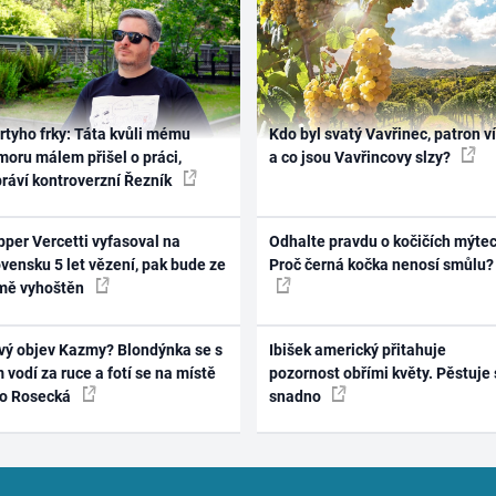
rtyho frky: Táta kvůli mému
Kdo byl svatý Vavřinec, patron v
oru málem přišel o práci,
a co jsou Vavřincovy slzy?
práví kontroverzní Řezník
per Vercetti vyfasoval na
Odhalte pravdu o kočičích mýtec
vensku 5 let vězení, pak bude ze
Proč černá kočka nenosí smůlu?
mě vyhoštěn
vý objev Kazmy? Blondýnka se s
Ibišek americký přitahuje
 vodí za ruce a fotí se na místě
pozornost obřími květy. Pěstuje 
ko Rosecká
snadno