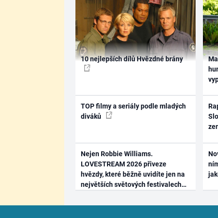
10 nejlepších dílů Hvězdné brány
Ma
hum
vy
TOP filmy a seriály podle mladých
Rap
diváků
Slo
ze
Nejen Robbie Williams.
No
LOVESTREAM 2026 přiveze
ním
hvězdy, které běžně uvidíte jen na
ja
největších světových festivalech