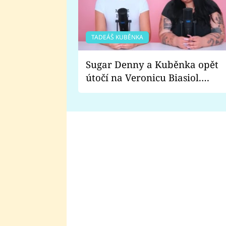
TADEÁŠ KUBĚNKA
Sugar Denny a Kuběnka opět
útočí na Veronicu Biasiol.
Proč je podle nich falešná a
lže o své nevěře?