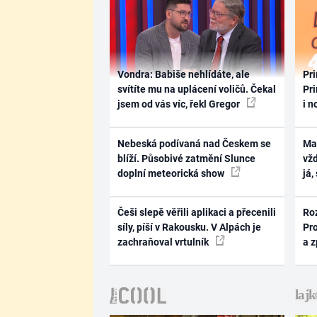
Vondra: Babiše nehlídáte, ale
Pri
svítíte mu na uplácení voličů. Čekal
Pri
jsem od vás víc, řekl Gregor
i n
Nebeská podívaná nad Českem se
Ma
blíží. Působivé zatmění Slunce
vž
doplní meteorická show
já,
Češi slepě věřili aplikaci a přecenili
Ro
síly, píší v Rakousku. V Alpách je
Pr
zachraňoval vrtulník
a 