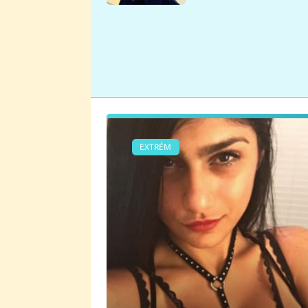
se v Plzni stalo
EXTRÉM