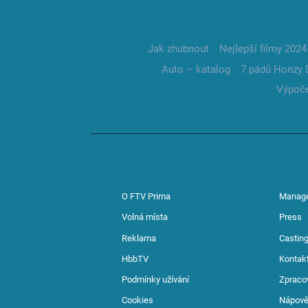
Jak zhubnout
Nejlepší filmy 2024
Auto – katalog
7 pádů Honzy 
Výpoče
O FTV Prima
Manag
Volná místa
Press
Reklama
Casting
HbbTV
Kontak
Podmínky užívání
Zpraco
Cookies
Nápov