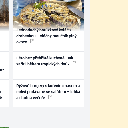
Jednoduchý borůvkový koláč s
drobenkou – vláčný moučník plný
ovoce
Léto bez přehřáté kuchyně. Jak
vařit i během tropických dnů?
atr
Rýžové burgery s kuřecím masem a
o
mrkví podávané se salátem – lehká
ně
a chutná večeře