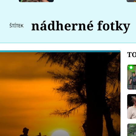
nádherné fotky
ŠTÍTEK
TO