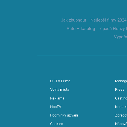
Jak zhubnout
Nejlepší filmy 2024
Auto – katalog
7 pádů Honzy 
Výpoče
O FTV Prima
Manag
Volná místa
Press
Reklama
Casting
HbbTV
Kontak
Podmínky užívání
Zpraco
Cookies
Nápov