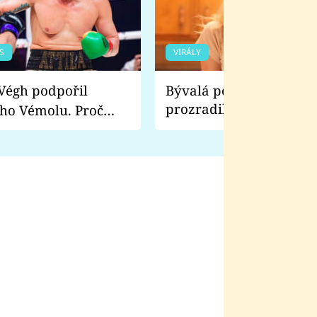
S
VIRÁLY
Bývalá pornoherečka
prozradila, co ji šokova
ho Vémolu. Proč
natáčení Euforie. Vážně
ji zápasit s ním než
bylo drsnější než hanba
 Kinclem?
filmy?