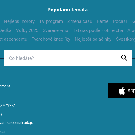
Populární témata
Nejlepší horory
TV program
Změna času
Partie
Počasí
K
Dědka
Volby 2025
Svařené víno
Tatarák podle Pohlreicha
Alo
t ascendentu
Tvarohové knedlíky
Nejlepší palačinky
Švestkov
ement
App
y a výzvy
ty
vání osobních údajů
ěda