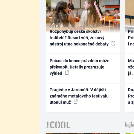
Rozpohybují české školství
Pri
ředitelé? Resort věří, že nový
Pri
nástroj utne nekonečné debaty
i n
Počasí do konce prázdnin může
Ma
překvapit. Detaily prozrazuje
vž
výhled
já,
Tragédie v Jaroměři: V dějišti
Ro
známého metalového festivalu
Pr
utonul muž
a 