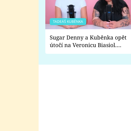
TADEÁŠ KUBĚNKA
Sugar Denny a Kuběnka opět
útočí na Veronicu Biasiol.
Proč je podle nich falešná a
lže o své nevěře?