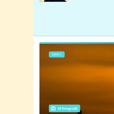
se v Plzni stalo
VIRÁLY
20 fotografií