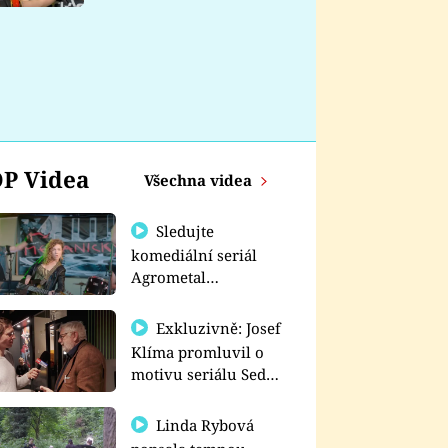
nemá
P Videa
Všechna videa
Sledujte
komediální seriál
Agrometal
exkluzivně na
prima+
Exkluzivně: Josef
Klíma promluvil o
motivu seriálu Sedm
schodů k moci
Linda Rybová