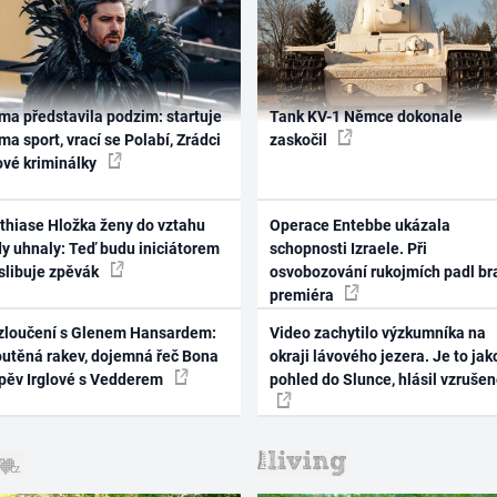
ma představila podzim: startuje
Tank KV-1 Němce dokonale
ma sport, vrací se Polabí, Zrádci
zaskočil
ové kriminálky
thiase Hložka ženy do vztahu
Operace Entebbe ukázala
dy uhnaly: Teď budu iniciátorem
schopnosti Izraele. Při
 slibuje zpěvák
osvobozování rukojmích padl br
premiéra
zloučení s Glenem Hansardem:
Video zachytilo výzkumníka na
outěná rakev, dojemná řeč Bona
okraji lávového jezera. Je to jak
zpěv Irglové s Vedderem
pohled do Slunce, hlásil vzruše