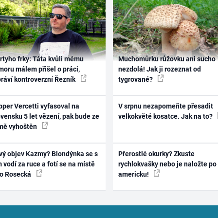
rtyho frky: Táta kvůli mému
Muchomůrku růžovku ani sucho
oru málem přišel o práci,
nezdolá! Jak ji rozeznat od
práví kontroverzní Řezník
tygrované?
per Vercetti vyfasoval na
V srpnu nezapomeňte přesadit
vensku 5 let vězení, pak bude ze
velkokvěté kosatce. Jak na to?
mě vyhoštěn
vý objev Kazmy? Blondýnka se s
Přerostlé okurky? Zkuste
 vodí za ruce a fotí se na místě
rychlokvašky nebo je naložte po
ko Rosecká
americku!