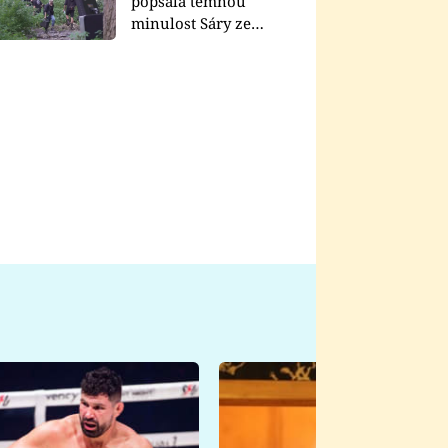
popsala temnou
minulost Sáry ze
seriálu Zákony vlka