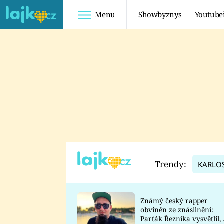
Menu
Showbyznys
Youtube
Youtuberky
Youtubeři
SHOPAHOLICADEL
FATTYPILLOW
ANNA ŠULC
FREESCOOT
SUGAR DENNY
ADAM KAJUMI
LADUŠKA
TADEÁŠ KUBĚNKA
DOMINIKA
DATEL
Trendy:
KARLO
MYSLIVCOVÁ
Známý český rapper
obviněn ze znásilnění:
Parťák Řezníka vysvětlil, 