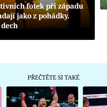
tivních fotek při západu
adají jako z pohádky.
 dech
PŘEČTĚTE SI TAKÉ