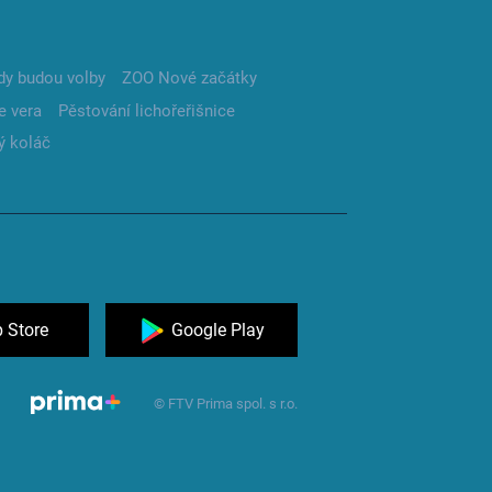
dy budou volby
ZOO Nové začátky
e vera
Pěstování lichořeřišnice
ý koláč
 Store
Google Play
© FTV Prima spol. s r.o.