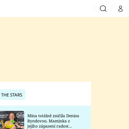
Vyhledávání
Můj 
Prima+
CNN Prima News
Prima Fresh
Prima Living
Prima Zoom
 THE STARS
Prima Lajk
Mína totálně zničila Denisu
Ryndovou. Maminka z
Sledujte nás
jejího zápasení radost