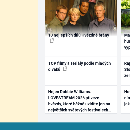
10 nejlepších dílů Hvězdné brány
Ma
hum
vy
TOP filmy a seriály podle mladých
Rap
diváků
Slo
ze
Nejen Robbie Williams.
No
LOVESTREAM 2026 přiveze
ním
hvězdy, které běžně uvidíte jen na
ja
největších světových festivalech