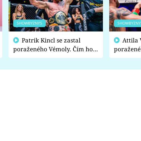
SHOWBYZNYS
SHOWBYZNY
Patrik Kincl se zastal
Attila Végh podpořil
poraženého Vémoly. Čím ho
poražené
fanoušci naštvali?
chce radě
s vítězem