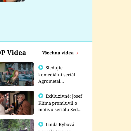
nemá
P Videa
Všechna videa
Sledujte
komediální seriál
Agrometal
exkluzivně na
prima+
Exkluzivně: Josef
Klíma promluvil o
motivu seriálu Sedm
schodů k moci
Linda Rybová