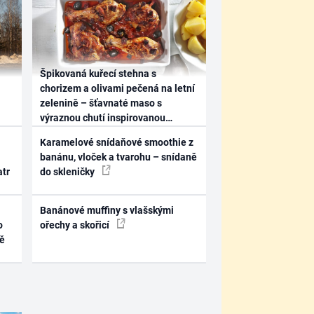
Špikovaná kuřecí stehna s
chorizem a olivami pečená na letní
zelenině – šťavnaté maso s
výraznou chutí inspirovanou
Španělskem
Karamelové snídaňové smoothie z
banánu, vloček a tvarohu – snídaně
atr
do skleničky
Banánové muffiny s vlašskými
o
ořechy a skořicí
ně