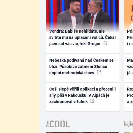
Vondra: Babiše nehlídáte, ale
Pri
svítíte mu na uplácení voličů. Čekal
Pri
jsem od vás víc, řekl Gregor
i n
Nebeská podívaná nad Českem se
Ma
blíží. Působivé zatmění Slunce
vž
doplní meteorická show
já,
Češi slepě věřili aplikaci a přecenili
Ro
síly, píší v Rakousku. V Alpách je
Pr
zachraňoval vrtulník
a 