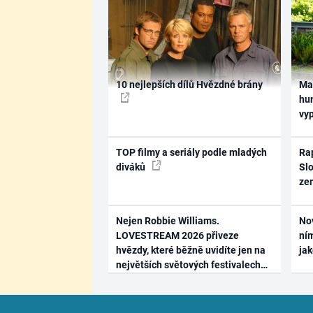
10 nejlepších dílů Hvězdné brány
Ma
hum
vy
TOP filmy a seriály podle mladých
Rap
diváků
Slo
ze
Nejen Robbie Williams.
No
LOVESTREAM 2026 přiveze
ním
hvězdy, které běžně uvidíte jen na
ja
největších světových festivalech