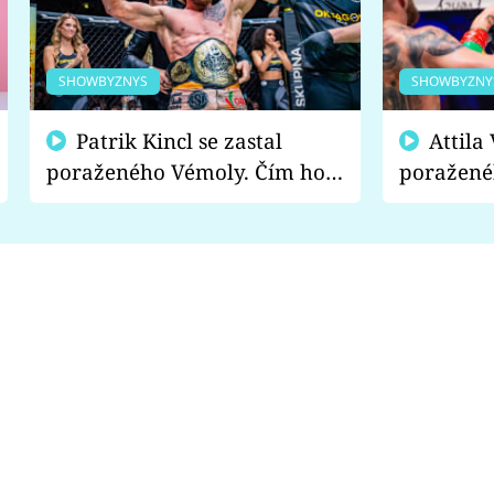
SHOWBYZNYS
SHOWBYZNY
Patrik Kincl se zastal
Attila Végh podpořil
poraženého Vémoly. Čím ho
poražené
fanoušci naštvali?
chce radě
s vítězem