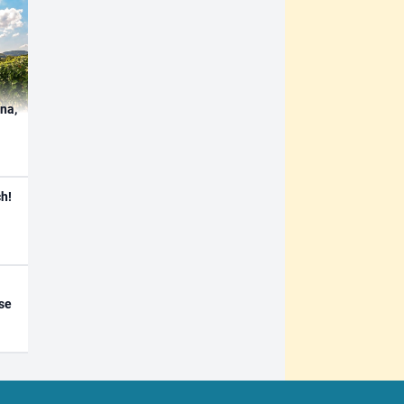
ína,
h!
se