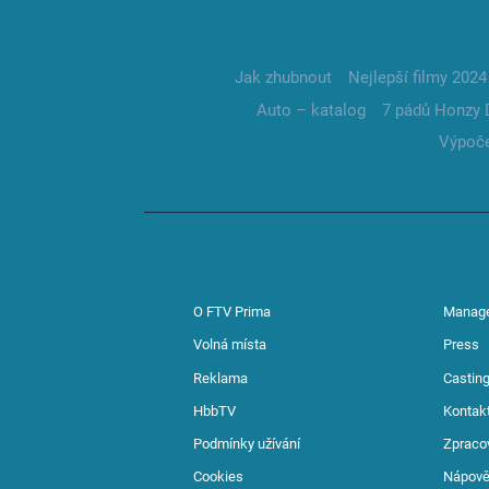
Jak zhubnout
Nejlepší filmy 2024
Auto – katalog
7 pádů Honzy 
Výpoče
O FTV Prima
Manag
Volná místa
Press
Reklama
Casting
HbbTV
Kontak
Podmínky užívání
Zpraco
Cookies
Nápov