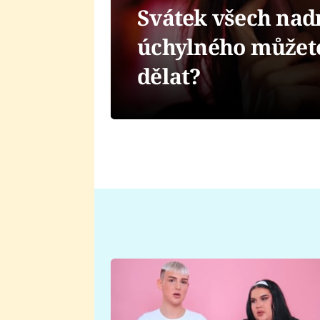
Svátek všech nadr
úchylného můžete
dělat?