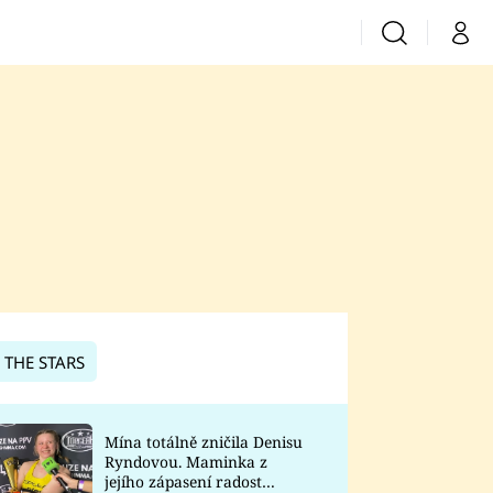
Vyhledávání
Můj 
Prima+
CNN Prima News
Prima Fresh
Prima Living
Prima Zoom
 THE STARS
Prima Lajk
Mína totálně zničila Denisu
Ryndovou. Maminka z
Sledujte nás
jejího zápasení radost