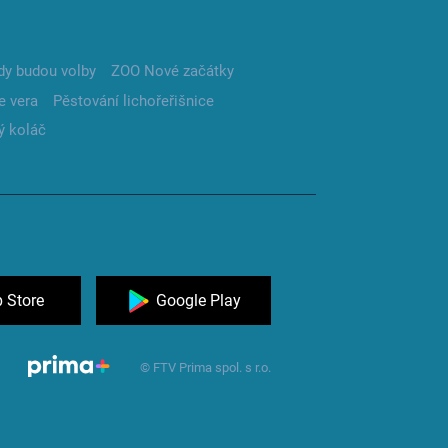
dy budou volby
ZOO Nové začátky
e vera
Pěstování lichořeřišnice
ý koláč
 Store
Google Play
© FTV Prima spol. s r.o.