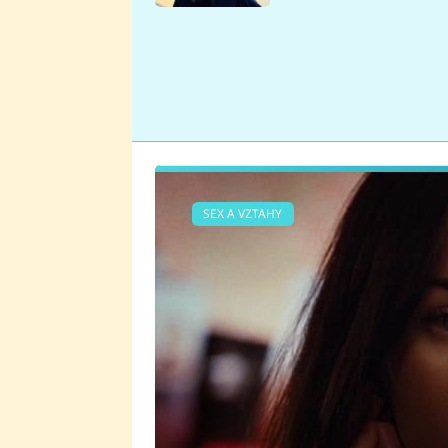
se v Plzni stalo
SEX A VZTAHY