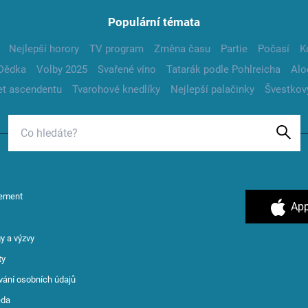
Populární témata
Nejlepší horory
TV program
Změna času
Partie
Počasí
K
Dědka
Volby 2025
Svařené víno
Tatarák podle Pohlreicha
Alo
t ascendentu
Tvarohové knedlíky
Nejlepší palačinky
Švestkov
ement
App
y a výzvy
ty
vání osobních údajů
ěda