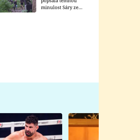
popsala temnou
minulost Sáry ze
seriálu Zákony vlka