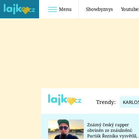
Menu
Showbyznys
Youtube
Youtuberky
Youtubeři
SHOPAHOLICADEL
FATTYPILLOW
ANNA ŠULC
FREESCOOT
SUGAR DENNY
ADAM KAJUMI
LADUŠKA
TADEÁŠ KUBĚNKA
DOMINIKA
DATEL
Trendy:
KARLO
MYSLIVCOVÁ
Známý český rapper
obviněn ze znásilnění:
Parťák Řezníka vysvětlil, 