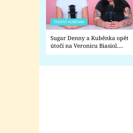
TADEÁŠ KUBĚNKA
Sugar Denny a Kuběnka opět
útočí na Veronicu Biasiol.
Proč je podle nich falešná a
lže o své nevěře?