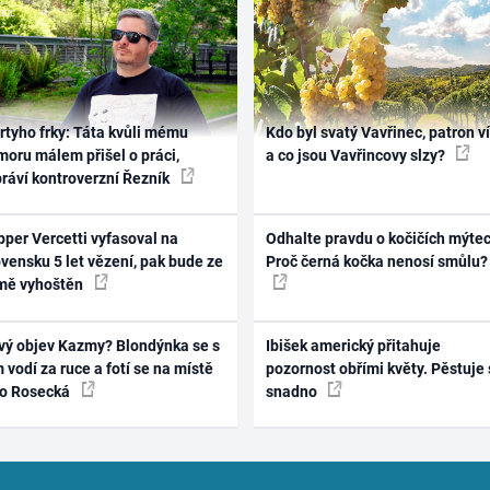
rtyho frky: Táta kvůli mému
Kdo byl svatý Vavřinec, patron v
oru málem přišel o práci,
a co jsou Vavřincovy slzy?
práví kontroverzní Řezník
per Vercetti vyfasoval na
Odhalte pravdu o kočičích mýtec
vensku 5 let vězení, pak bude ze
Proč černá kočka nenosí smůlu?
mě vyhoštěn
vý objev Kazmy? Blondýnka se s
Ibišek americký přitahuje
 vodí za ruce a fotí se na místě
pozornost obřími květy. Pěstuje 
ko Rosecká
snadno