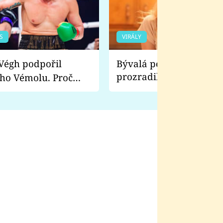
S
VIRÁLY
Bývalá pornoherečka
prozradila, co ji šokova
ho Vémolu. Proč
natáčení Euforie. Vážně
ji zápasit s ním než
bylo drsnější než hanba
 Kinclem?
filmy?