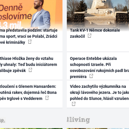
ma představila podzim: startuje
Tank KV-1 Němce dokonale
ma sport, vrací se Polabí, Zrádci
zaskočil
ové kriminálky
thiase Hložka ženy do vztahu
Operace Entebbe ukázala
dy uhnaly: Teď budu iniciátorem
schopnosti Izraele. Při
 slibuje zpěvák
osvobozování rukojmích padl br
premiéra
zloučení s Glenem Hansardem:
Video zachytilo výzkumníka na
outěná rakev, dojemná řeč Bona
okraji lávového jezera. Je to jak
zpěv Irglové s Vedderem
pohled do Slunce, hlásil vzruše