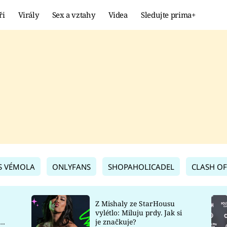
ři
Virály
Sex a vztahy
Videa
Sledujte prima+
Showbyznys
Extrém
VIRÁLY
KURIOZITY
VIDEA
KVÍZY
S VÉMOLA
ONLYFANS
SHOPAHOLICADEL
CLASH OF
Z Mishaly ze StarHousu
vylétlo: Miluju prdy. Jak si
co
je značkuje?