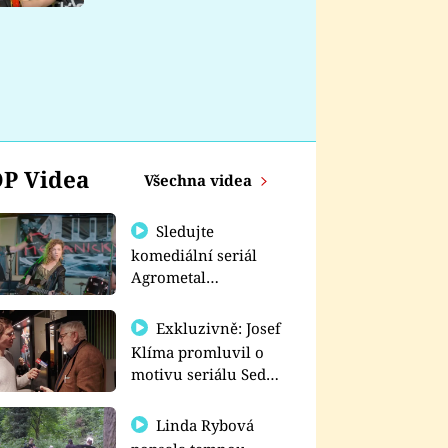
nemá
P Videa
Všechna videa
Sledujte
komediální seriál
Agrometal
exkluzivně na
prima+
Exkluzivně: Josef
Klíma promluvil o
motivu seriálu Sedm
schodů k moci
Linda Rybová