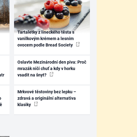
Tartaletky z lineckého těsta s
vanilkovým krémem a lesním
ovocem podle Bread Society
Oslavte Mezinárodní den piva: Proč
mrazák ničí chuť a kdy v horku
atr
vsadit na šnyt?
Mrkvové těstoviny bez lepku –
o
zdravá a originální alternativa
ně
klasiky