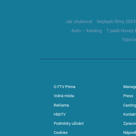
Jak zhubnout
Nejlepší filmy 2024
Auto – katalog
7 pádů Honzy 
Výpoče
O FTV Prima
Manag
Volná místa
Press
Reklama
Casting
HbbTV
Kontak
Podmínky užívání
Zpraco
Cookies
Nápov