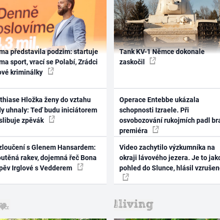
ma představila podzim: startuje
Tank KV-1 Němce dokonale
ma sport, vrací se Polabí, Zrádci
zaskočil
ové kriminálky
thiase Hložka ženy do vztahu
Operace Entebbe ukázala
dy uhnaly: Teď budu iniciátorem
schopnosti Izraele. Při
 slibuje zpěvák
osvobozování rukojmích padl br
premiéra
zloučení s Glenem Hansardem:
Video zachytilo výzkumníka na
outěná rakev, dojemná řeč Bona
okraji lávového jezera. Je to jak
zpěv Irglové s Vedderem
pohled do Slunce, hlásil vzruše