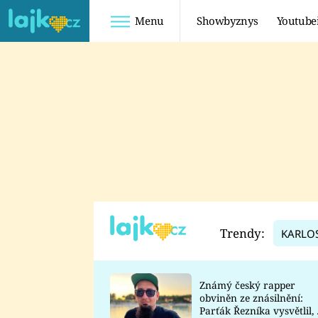
Menu
Showbyznys
Youtube
Youtuberky
Youtubeři
SHOPAHOLICADEL
FATTYPILLOW
ANNA ŠULC
FREESCOOT
SUGAR DENNY
ADAM KAJUMI
LADUŠKA
TADEÁŠ KUBĚNKA
DOMINIKA
DATEL
Trendy:
KARLO
MYSLIVCOVÁ
Známý český rapper
obviněn ze znásilnění:
Parťák Řezníka vysvětlil, 