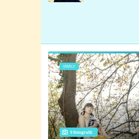
se v Plzni stalo
VIRÁLY
9 fotografií