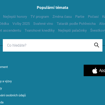
Populární témata
Nejlepší horory
TV program
Změna času
Partie
Počasí
K
Dědka
Volby 2025
Svařené víno
Tatarák podle Pohlreicha
Alo
t ascendentu
Tvarohové knedlíky
Nejlepší palačinky
Švestkov
ement
App
y a výzvy
ty
vání osobních údajů
ěda