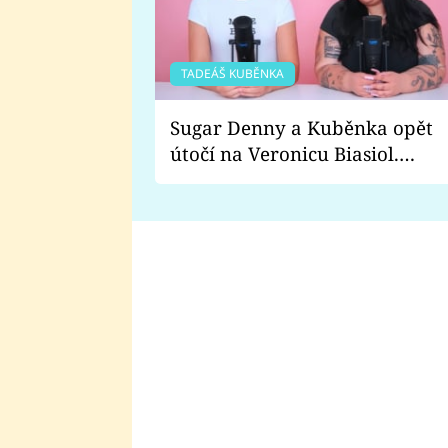
TADEÁŠ KUBĚNKA
Sugar Denny a Kuběnka opět
útočí na Veronicu Biasiol.
Proč je podle nich falešná a
lže o své nevěře?