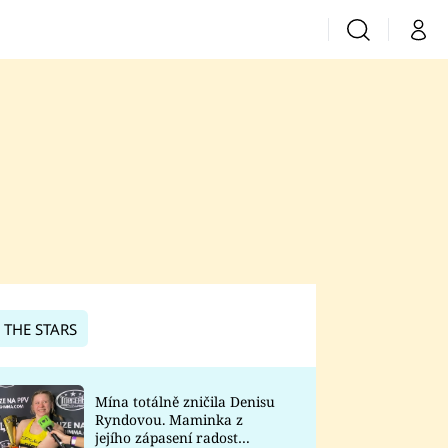
Vyhledávání
Můj 
Prima+
CNN Prima News
Prima Fresh
Prima Living
Prima Zoom
 THE STARS
Prima Lajk
Mína totálně zničila Denisu
Ryndovou. Maminka z
Sledujte nás
jejího zápasení radost