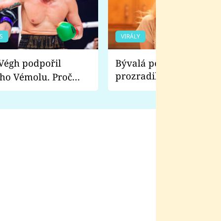
S
VIRÁLY
Bývalá pornoherečka
prozradila, co ji šokova
ho Vémolu. Proč
natáčení Euforie. Vážně
ji zápasit s ním než
bylo drsnější než hanba
 Kinclem?
filmy?