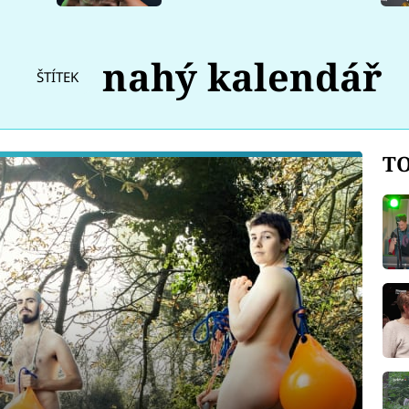
nahý kalendář
ŠTÍTEK
TO