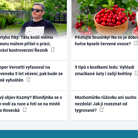
rtyho frky: Táta kvůli mému
Pěstujte brusinky! Na co je dobr
oru málem přišel o práci,
hořce kyselé červené ovoce?
práví kontroverzní Řezník
per Vercetti vyfasoval na
9 tipů s kostkami ledu: Vyhladí
vensku 5 let vězení, pak bude ze
zmačkané šaty i zalijí květiny
mě vyhoštěn
vý objev Kazmy? Blondýnka se s
Muchomůrku růžovku ani sucho
 vodí za ruce a fotí se na místě
nezdolá! Jak ji rozeznat od
ko Rosecká
tygrované?