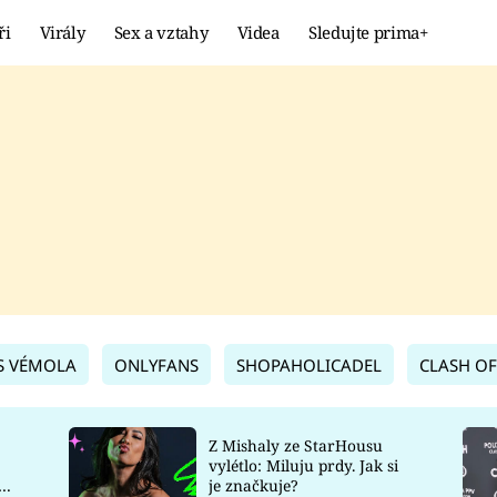
ři
Virály
Sex a vztahy
Videa
Sledujte prima+
Showbyznys
Extrém
VIRÁLY
KURIOZITY
VIDEA
KVÍZY
S VÉMOLA
ONLYFANS
SHOPAHOLICADEL
CLASH OF
Z Mishaly ze StarHousu
vylétlo: Miluju prdy. Jak si
co
je značkuje?