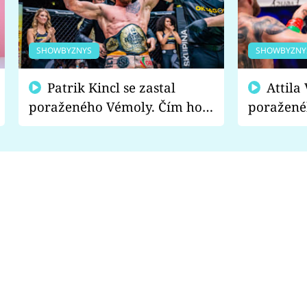
SHOWBYZNYS
SHOWBYZNY
Patrik Kincl se zastal
Attila Végh podpořil
poraženého Vémoly. Čím ho
poražené
fanoušci naštvali?
chce radě
s vítězem