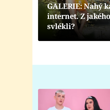
GALERIE: Nahý ka
internet. Z jaké
svlékli?