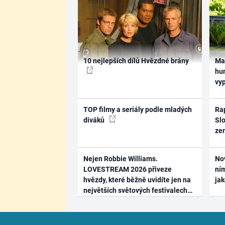
10 nejlepších dílů Hvězdné brány
Ma
hum
vy
TOP filmy a seriály podle mladých
Rap
diváků
Slo
ze
Nejen Robbie Williams.
No
LOVESTREAM 2026 přiveze
ním
hvězdy, které běžně uvidíte jen na
ja
největších světových festivalech