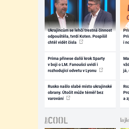
Ukrajincům se lehčí trestná činnost
Pri
odpouštěla, tvrdí Koten. Pospíšil
Pri
chtěl vidět čísla
i n
Prima přinese další krok Sparty
Ma
v boji o LM. Fanoušci uvidí i
vž
rozhodující odvetu v Lyonu
já,
Rusko našlo slabé místo ukrajinské
Ro
obrany. Útočit může téměř bez
Pr
varování
a 