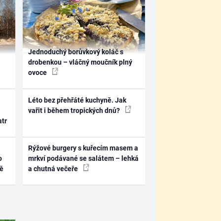
Jednoduchý borůvkový koláč s
drobenkou – vláčný moučník plný
ovoce
Léto bez přehřáté kuchyně. Jak
vařit i během tropických dnů?
atr
Rýžové burgery s kuřecím masem a
o
mrkví podávané se salátem – lehká
ně
a chutná večeře