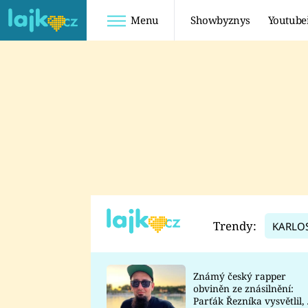
Menu
Showbyznys
Youtube
Youtuberky
Youtubeři
SHOPAHOLICADEL
FATTYPILLOW
ANNA ŠULC
FREESCOOT
SUGAR DENNY
ADAM KAJUMI
LADUŠKA
TADEÁŠ KUBĚNKA
DOMINIKA
DATEL
Trendy:
KARLO
MYSLIVCOVÁ
Známý český rapper
obviněn ze znásilnění:
Parťák Řezníka vysvětlil, 