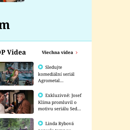
nemá
om
P Videa
Všechna videa
Sledujte
komediální seriál
Agrometal
exkluzivně na
prima+
Exkluzivně: Josef
Klíma promluvil o
motivu seriálu Sedm
schodů k moci
Linda Rybová