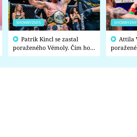
SHOWBYZNYS
SHOWBYZNY
Patrik Kincl se zastal
Attila Végh podpořil
poraženého Vémoly. Čím ho
poražené
fanoušci naštvali?
chce radě
s vítězem