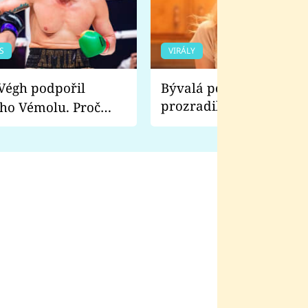
S
VIRÁLY
Bývalá pornoherečka
prozradila, co ji šokova
ho Vémolu. Proč
natáčení Euforie. Vážně
ji zápasit s ním než
bylo drsnější než hanba
 Kinclem?
filmy?