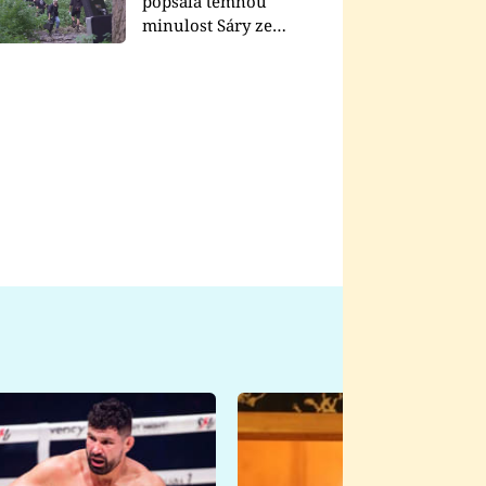
popsala temnou
minulost Sáry ze
seriálu Zákony vlka