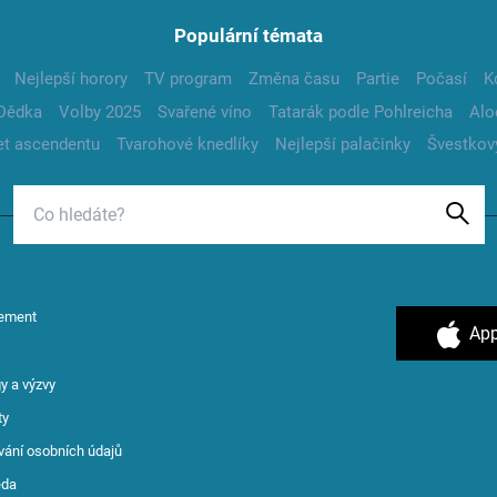
Populární témata
Nejlepší horory
TV program
Změna času
Partie
Počasí
K
Dědka
Volby 2025
Svařené víno
Tatarák podle Pohlreicha
Alo
t ascendentu
Tvarohové knedlíky
Nejlepší palačinky
Švestkov
ement
App
y a výzvy
ty
vání osobních údajů
ěda