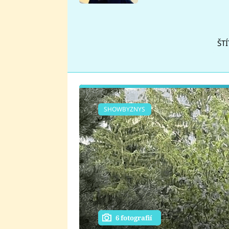
se v Plzni stalo
ŠTÍ
SHOWBYZNYS
6 fotografií