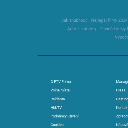
Jak zhubnout
Nejlepší filmy 2024
Auto – katalog
7 pádů Honzy 
Výpoče
O FTV Prima
Manag
Volná místa
Press
Reklama
Casting
HbbTV
Kontak
Podmínky užívání
Zpraco
Cookies
Nápov