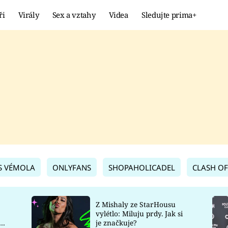
ři
Virály
Sex a vztahy
Videa
Sledujte prima+
Showbyznys
Extrém
VIRÁLY
KURIOZITY
VIDEA
KVÍZY
S VÉMOLA
ONLYFANS
SHOPAHOLICADEL
CLASH OF
Z Mishaly ze StarHousu
vylétlo: Miluju prdy. Jak si
co
je značkuje?