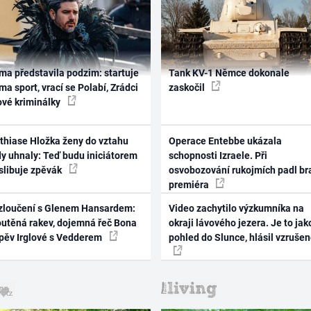
ma představila podzim: startuje
Tank KV-1 Němce dokonale
ma sport, vrací se Polabí, Zrádci
zaskočil
ové kriminálky
thiase Hložka ženy do vztahu
Operace Entebbe ukázala
dy uhnaly: Teď budu iniciátorem
schopnosti Izraele. Při
 slibuje zpěvák
osvobozování rukojmích padl br
premiéra
zloučení s Glenem Hansardem:
Video zachytilo výzkumníka na
outěná rakev, dojemná řeč Bona
okraji lávového jezera. Je to jak
zpěv Irglové s Vedderem
pohled do Slunce, hlásil vzruše