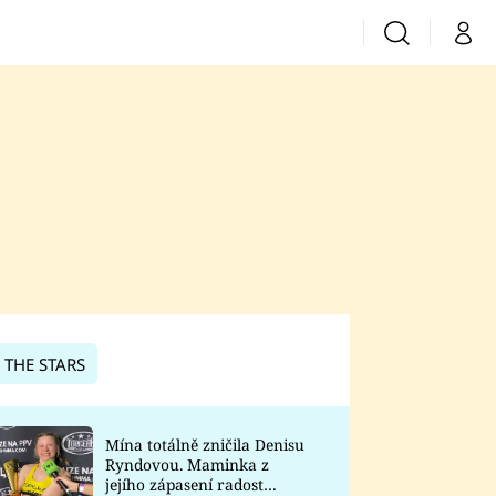
Vyhledávání
Můj 
Prima+
CNN Prima News
Prima Fresh
Prima Living
Prima Zoom
 THE STARS
Prima Lajk
Mína totálně zničila Denisu
Ryndovou. Maminka z
Sledujte nás
jejího zápasení radost