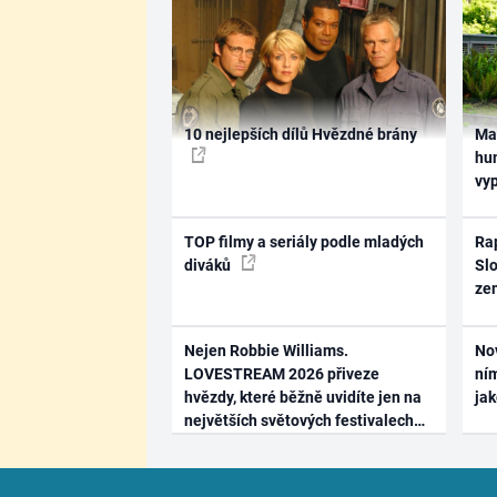
10 nejlepších dílů Hvězdné brány
Ma
hum
vy
TOP filmy a seriály podle mladých
Rap
diváků
Slo
ze
Nejen Robbie Williams.
No
LOVESTREAM 2026 přiveze
ním
hvězdy, které běžně uvidíte jen na
ja
největších světových festivalech