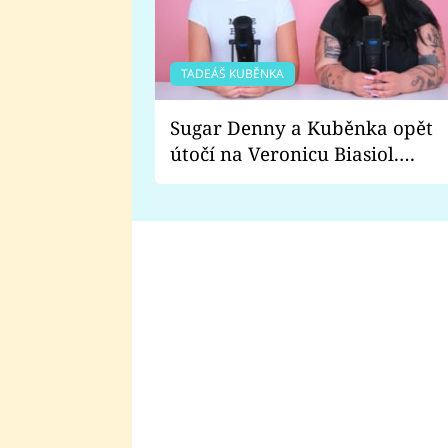
TADEÁŠ KUBĚNKA
Sugar Denny a Kuběnka opět
útočí na Veronicu Biasiol.
Proč je podle nich falešná a
lže o své nevěře?