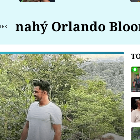
nahý Orlando Blo
TEK
TO