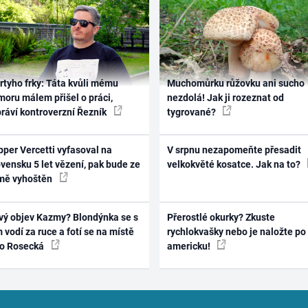
rtyho frky: Táta kvůli mému
Muchomůrku růžovku ani sucho
oru málem přišel o práci,
nezdolá! Jak ji rozeznat od
práví kontroverzní Řezník
tygrované?
per Vercetti vyfasoval na
V srpnu nezapomeňte přesadit
vensku 5 let vězení, pak bude ze
velkokvěté kosatce. Jak na to?
mě vyhoštěn
vý objev Kazmy? Blondýnka se s
Přerostlé okurky? Zkuste
 vodí za ruce a fotí se na místě
rychlokvašky nebo je naložte po
ko Rosecká
americku!