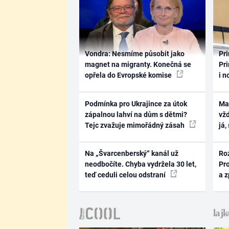
Vondra: Nesmíme působit jako
Pri
magnet na migranty. Konečná se
Pri
opřela do Evropské komise
i n
Podmínka pro Ukrajince za útok
Ma
zápalnou lahví na dům s dětmi?
vž
Tejc zvažuje mimořádný zásah
já,
Na „Švarcenberský“ kanál už
Ro
neodbočíte. Chyba vydržela 30 let,
Pr
teď ceduli celou odstraní
a 