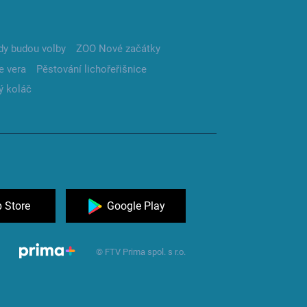
dy budou volby
ZOO Nové začátky
e vera
Pěstování lichořeřišnice
ý koláč
 Store
Google Play
© FTV Prima spol. s r.o.