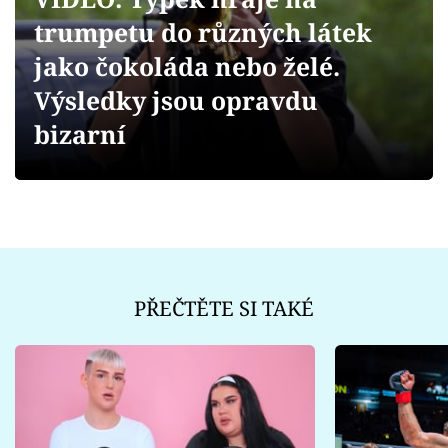
Sex a vztahy
trumpetu do různých látek
Videa
jako čokoláda nebo želé.
Výsledky jsou opravdu
Sledujte prima+
bizarní
Přihlášení
Sledujte nás
PŘEČTĚTE SI TAKÉ