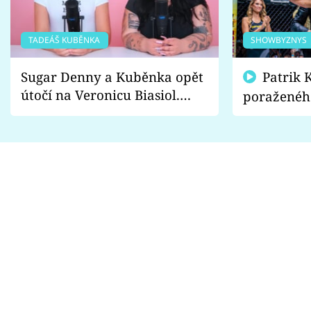
TADEÁŠ KUBĚNKA
SHOWBYZNYS
Sugar Denny a Kuběnka opět
Patrik Kincl se zastal
útočí na Veronicu Biasiol.
poraženéh
Proč je podle nich falešná a
fanoušci n
lže o své nevěře?