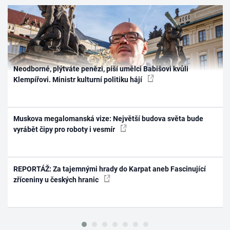
Neodborné, plýtváte penězi, píší umělci Babišovi kvůli
Klempířovi. Ministr kulturní politiku hájí
Muskova megalomanská vize: Největší budova světa bude
vyrábět čipy pro roboty i vesmír
REPORTÁŽ: Za tajemnými hrady do Karpat aneb Fascinující
zříceniny u českých hranic