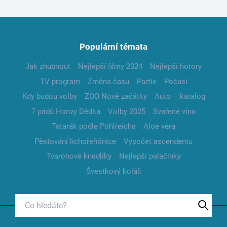
Populární témata
Jak zhubnout
Nejlepší filmy 2024
Nejlepší horory
TV program
Změna času
Partie
Počasí
Kdy budou volby
ZOO Nové začátky
Auto – katalog
7 pádů Honzy Dědka
Volby 2025
Svařené víno
Tatarák podle Pohlreicha
Aloe vera
Pěstování lichořeřišnice
Výpočet ascendentu
Tvarohové knedlíky
Nejlepší palačinky
Švestkový koláč