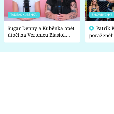
TADEÁŠ KUBĚNKA
SHOWBYZNYS
Sugar Denny a Kuběnka opět
Patrik Kincl se zastal
útočí na Veronicu Biasiol.
poraženéh
Proč je podle nich falešná a
fanoušci n
lže o své nevěře?