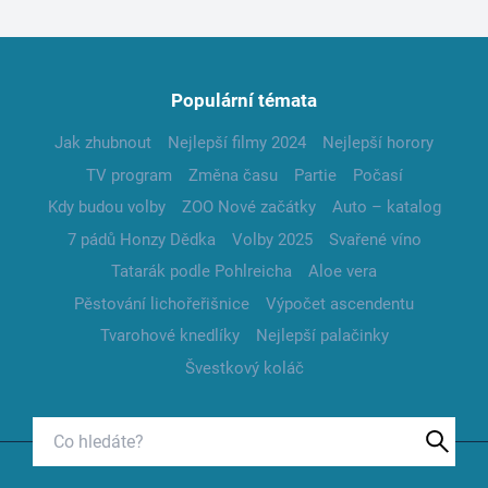
Populární témata
Jak zhubnout
Nejlepší filmy 2024
Nejlepší horory
TV program
Změna času
Partie
Počasí
Kdy budou volby
ZOO Nové začátky
Auto – katalog
7 pádů Honzy Dědka
Volby 2025
Svařené víno
Tatarák podle Pohlreicha
Aloe vera
Pěstování lichořeřišnice
Výpočet ascendentu
Tvarohové knedlíky
Nejlepší palačinky
Švestkový koláč