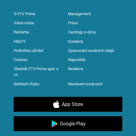
O FTV Prima
Management
Volná místa
Press
Reklama
Castingy a výzvy
HbbTV
Kontakty
Podmínky užívání
Zpracování osobních údajů
Cookies
Nápověda
Vlastník FTV Prima spol. s
Redakce
r.o.
Nahlásit chybu
Nastavení soukromí
App Store
Google Play