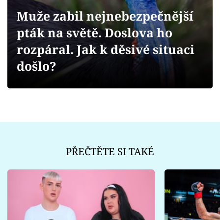
Sex a vztahy
Muže zabil nejnebezpečnější
Videa
pták na světě. Doslova ho
rozpáral. Jak k děsivé situaci
Sledujte prima+
došlo?
Přihlášení
Sledujte nás
PŘEČTĚTE SI TAKÉ